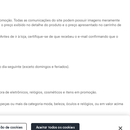
Nossas lojas
Nossas lojas plus size
Central de ética
 promoção. Todas as comunicações do site podem possuir imagens meramente
 o preço exibido no detalhe do produto e o preço apresentado no carrinho de
Eventos
Antes de ir à loja, certifique-se de que recebeu o e-mail confirmando que o
Especial Dia dos Pais
dia seguinte (exceto domingos e feriados).
a de eletrônicos, relógios, cosméticos e itens em promoção.
peças ou mais da categoria moda, beleza, óculos e relógios, ou em valor acima
 Fale conosco pelo
chat on-line
- Alameda Araguaia, 1222, Alphaville - Barueri -
ão de cookies
Aceitar todos os cookies