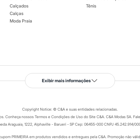
Calçados
Tênis
Calças
Moda Praia
Serviços
Exibir mais informações
Tipos de serviços
o C&A
Clique e retire
Trocas e devoluções
ograma
Copyright Notice: © C&A e suas entidades relacionadas.
Formas de pagamento
dos. Conheça nossos Termos e Condições de Uso do Site C&A. C&A Modas SA. Fale
Todas as vantagens
ay
eda Araguaia, 1222, Alphaville - Barueri - SP Cep: 06455-000 CNPJ 45.242.914/00
Minha C&A
rtão
Cupons de desconto
cupom PRIMEIRA em produtos vendidos e entregues pela C&A. Promoção não válida p