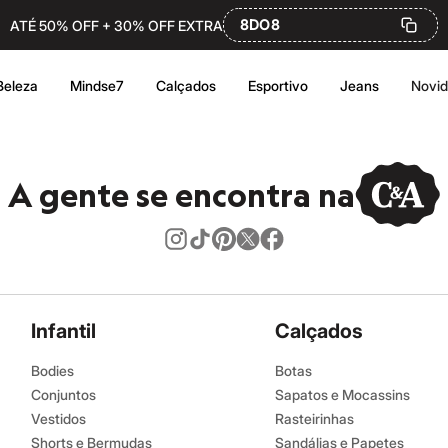
8DO8
ATÉ 50% OFF + 30% OFF EXTRA
Beleza
Mindse7
Calçados
Esportivo
Jeans
Novi
A gente se encontra na
Infantil
Calçados
Bodies
Botas
Conjuntos
Sapatos e Mocassins
Vestidos
Rasteirinhas
Shorts e Bermudas
Sandálias e Papetes