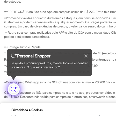
Yessica
Investidores
de estoque.
Ouvidoria / Rel
Moda esportiva
Sala de imprensa
Acessórios
Educação fina
**FRETE GRÁTIS no Site e no App em compras acima de R$ 279. Frete fixo Brasi
Blusas
Privacidade
Sustentabilida
*Promoções válidas enquanto durarem os estoques, em itens selecionados. Sa
Calçados
Configuração de cookies
ilustrativas e podem ser encerradas a qualquer momento. Os preços poderão var
Leggings
Minha privacidade
compras. Em caso de divergências de preços, o valor válido será o do carrinho 
Shorts e Bermudas
**Retire suas compras realizadas pelo APP e site da C&A com a modalidade Clique
Tops
pedido está pronto para retirada.
Moda íntima
Calcinhas
**Entrega Turbo e Rápida
Cintas e Modeladores
Meias
Turbo: Pedidos aprovados entre 10h e 17h, serão entregues em até 4h (exceto d
Personal Shopper
Pijamas
Rápida: Pedidos com os pagamentos aprovados até as 10h, serão entregues no 
Sutiãs e Tops
Te ajudo a procurar produtos, montar looks e encontrar
*O valor do frete para o turbo é R$ 24,99 e para a rápida é R$ 14,99.
Moda praia
presentes. O que está precisando?
Formas de pagamento
Biquínis
*Essa condição ainda não estará disponível em todas as lojas.
Maiôs
Saídas de praia
*Compre pelo Whatsapp e ganhe 10% off nas compras acima de R$ 200. Válido p
Personagens
Plus size
C&A Pay: desconto de 10% para compras no site e no app, produtos vendidos e e
Blusas e Camisetas
de R$ 400. Desconto não válido para compra de eletrônicos, smartwatch e iten
Calças
Casacos e Jaquetas
Copyright Notice: © C&A e suas entidades relacionadas. Todos os direitos rese
Jeans
Privacidade e Cookies
SP Cep: 06455-000 CNPJ 45.242.914/0001-05
Moda esportiva