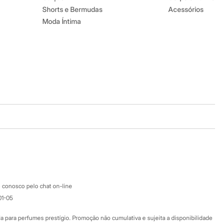
Shorts e Bermudas
Acessórios
Moda Íntima
Baixe o app
Google store
Apple store
Atendimento
 conosco pelo chat on-line
01-05
Ajuda
Fale conosco
ara perfumes prestígio. Promoção não cumulativa e sujeita a disponibilidade