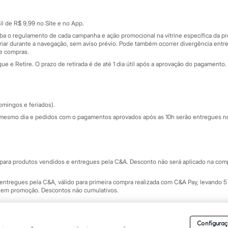
Cartão presente
atórios
Sobre o cartão presente
nceira
l de R$ 9,99 no Site e no App.
de
iba o regulamento de cada campanha e ação promocional na vitrine específica da
iar durante a navegação, sem aviso prévio. Pode também ocorrer divergência entre
de compras.
 e Retire. O prazo de retirada é de até 1 dia útil após a aprovação do pagamento. 
omingos e feriados).
mesmo dia e pedidos com o pagamentos aprovados após as 10h serão entregues no 
Segurança e qualidade
ara produtos vendidos e entregues pela C&A. Desconto não será aplicado na compr
ntregues pela C&A, válido para primeira compra realizada com C&A Pay, levando 5 
s em promoção. Descontos não cumulativos.
rvados.
Conheça nossos Termos e Condições de Uso do Site C&A
. C&A Modas SA.
Configuraç