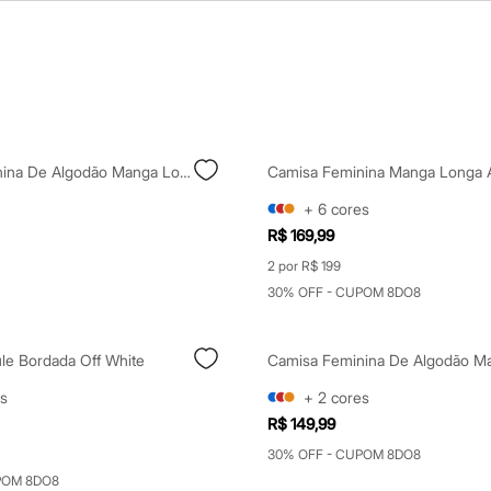
Camisa Feminina De Algodão Manga Longa Oversized Off White
+
6
cores
R$ 169,99
2 por R$ 199
30% OFF - CUPOM 8DO8
le Bordada Off White
s
+
2
cores
R$ 149,99
30% OFF - CUPOM 8DO8
POM 8DO8