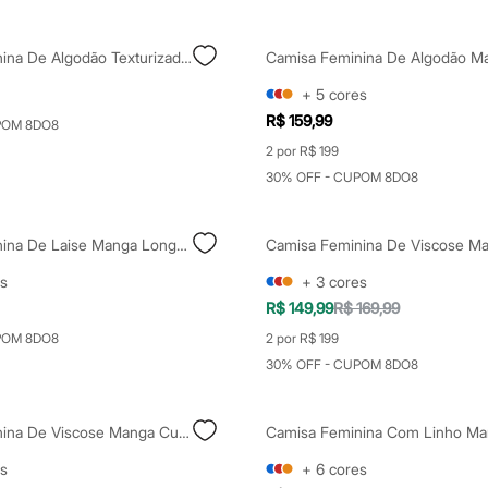
Camisa Feminina De Algodão Texturizada Off White
+
5
cores
R$ 159,99
POM 8DO8
2 por R$ 199
30% OFF - CUPOM 8DO8
Camisa Feminina De Laise Manga Longa Off White
s
+
3
cores
R$ 149,99
R$ 169,99
POM 8DO8
2 por R$ 199
30% OFF - CUPOM 8DO8
Camisa Feminina De Viscose Manga Curta Off White
s
+
6
cores