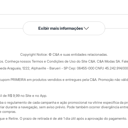
Serviços
Exibir mais informações
Tipos de serviços
o C&A
Clique e retire
Trocas e devoluções
ograma
Copyright Notice: © C&A e suas entidades relacionadas.
Formas de pagamento
dos. Conheça nossos Termos e Condições de Uso do Site C&A. C&A Modas SA. Fale
Todas as vantagens
ay
eda Araguaia, 1222, Alphaville - Barueri - SP Cep: 06455-000 CNPJ 45.242.914/00
Minha C&A
rtão
Cupons de desconto
cupom PRIMEIRA em produtos vendidos e entregues pela C&A. Promoção não válida p
Cartão presente
atórios
Sobre o cartão presente
nceira
l de R$ 9,99 no Site e no App.
de
iba o regulamento de cada campanha e ação promocional na vitrine específica da
iar durante a navegação, sem aviso prévio. Pode também ocorrer divergência entre
de compras.
 e Retire. O prazo de retirada é de até 1 dia útil após a aprovação do pagamento. 