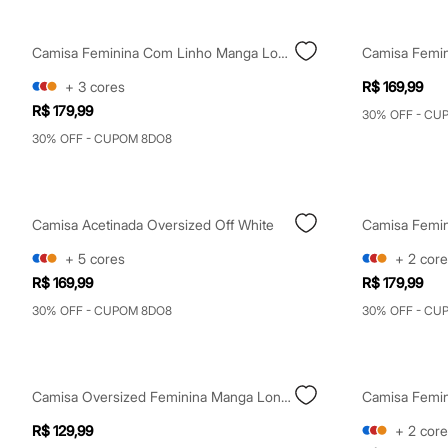
Yessica
Moda esportiva
Acessórios
Camisa Feminina Com Linho Manga Longa Off White
Blusas
Calçados
+
3
cores
R$ 169,99
Leggings
R$ 179,99
Shorts e Bermudas
30% OFF - CU
Tops
30% OFF - CUPOM 8DO8
Moda íntima
Calcinhas
Cintas e Modeladores
Meias
Pijamas
Camisa Acetinada Oversized Off White
Sutiãs e Tops
Moda praia
+
5
cores
+
2
core
Biquínis
R$ 169,99
R$ 179,99
Maiôs
Saídas de praia
30% OFF - CUPOM 8DO8
30% OFF - CU
Personagens
Plus size
Blusas e Camisetas
Calças
Camisa Oversized Feminina Manga Longa Listrada Off White
Casacos e Jaquetas
Jeans
R$ 129,99
+
2
core
Moda esportiva