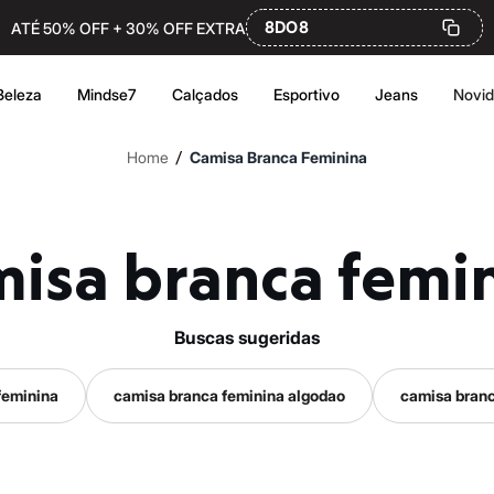
8DO8
ATÉ 50% OFF + 30% OFF EXTRA
Beleza
Mindse7
Calçados
Esportivo
Jeans
Novi
/
Home
Camisa Branca Feminina
misa branca femi
buscas sugeridas
feminina
camisa branca feminina algodao
camisa branc