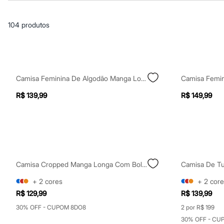
Casacos e Jaquetas
Jeans
Macacões
104
produtos
Saias
Shorts e Bermudas
Vestidos
Acessórios
Bolsas
Bonés e Chapéus
Camisa Feminina De Algodão Manga Longa Off White
Bijoux
Cintos
R$ 139,99
R$ 149,99
Óculos
Relógios
Calçados
Botas
Chinelos
Rasteirinhas
Sandálias
Sapatilhas
Camisa Cropped Manga Longa Com Bolsos Off White
Camisa De Tu
Tênis
+
2
cores
+
2
core
Marcas
City
R$ 129,99
R$ 139,99
Clock House
30% OFF - CUPOM 8DO8
2 por R$ 199
Mindset
Sawary
30% OFF - CU