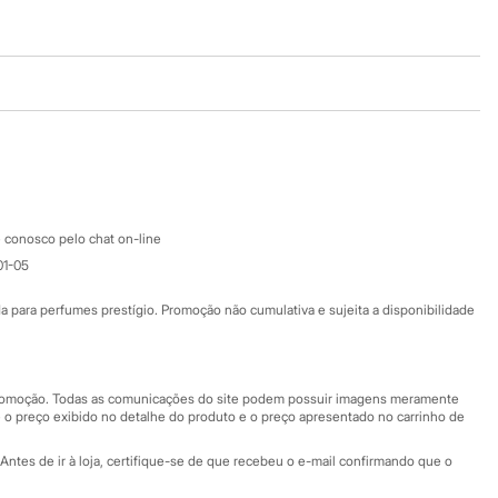
Baixe o app
Google store
Apple store
Atendimento
 conosco pelo chat on-line
01-05
Ajuda
Fale conosco
ara perfumes prestígio. Promoção não cumulativa e sujeita a disponibilidade
Nossas lojas
Nossas lojas plus size
Central de ética
 promoção. Todas as comunicações do site podem possuir imagens meramente
 o preço exibido no detalhe do produto e o preço apresentado no carrinho de
Eventos
Antes de ir à loja, certifique-se de que recebeu o e-mail confirmando que o