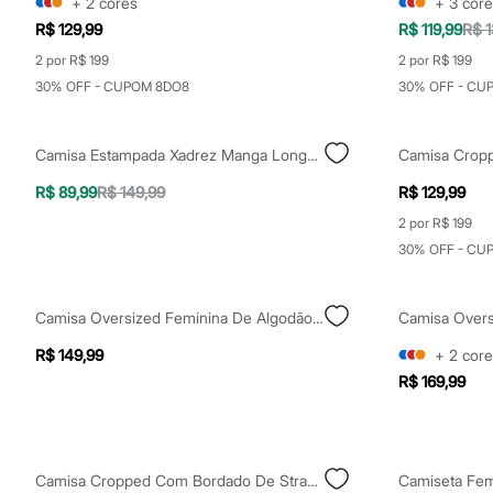
+
2
cores
+
3
core
Sapatos
R$ 129,99
R$ 119,99
R$ 1
Sandálias e Papetes
Tênis
2 por R$ 199
2 por R$ 199
Moda esportiva
30% OFF - CUPOM 8DO8
30% OFF - CU
Acessórios
Bermudas
Camisetas
Calças
Camisa Estampada Xadrez Manga Longa Mindset Off White
Calçados
Regatas
R$ 89,99
R$ 149,99
R$ 129,99
Moda íntima
2 por R$ 199
Cuecas
Meias
30% OFF - CU
Pijamas
Moda praia
Personagens
Camisa Oversized Feminina De Algodão Decote V Manga Longa Off White
Plus size
Blusas e Camisetas
R$ 149,99
+
2
core
Calças
R$ 169,99
Camisas
Casacos e Jaquetas
Jeans
Moda esportiva
Shorts e Bermudas
Camisa Cropped Com Bordado De Strass Manga Longa Mindset Off White
Todos os produtos