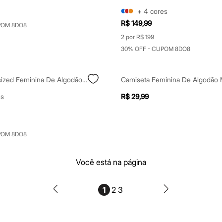
+
4
cores
R$ 149,99
POM 8DO8
2 por R$ 199
30% OFF - CUPOM 8DO8
Camisa Oversized Feminina De Algodão Azul
es
R$ 29,99
POM 8DO8
Você está na página
1
2
3