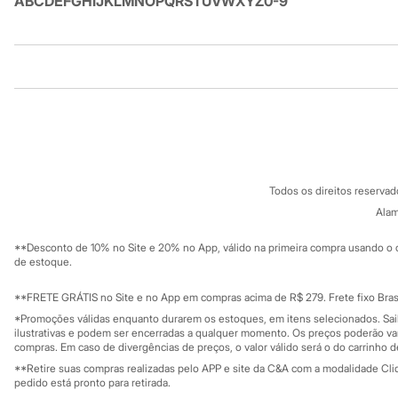
A
B
C
D
E
F
G
H
I
J
K
L
M
N
O
P
Q
R
S
T
U
V
W
X
Y
Z
0-9
Sonic
Stitch
Beleza
Kits
Institucional
Produtos
Perfumes árabes
Novidades
Cabelos
Sobre a C&A
Cartão C&A
Condicionador
Sobre o cartã
Fornecedores
Escovas e Pentes
Termos e condições
C&A&VC
Finalizadores
Conheça o pr
Shampoo
Política de privacidade
Tratamento
Todos os direitos reserva
Trabalhe conosco
C&A Pay
Cuidados com o corpo
Sobre o C&A P
Alam
Sustentabilidade
Hidratante
Solicite seu ca
Protetor solar
Mapa do site
**Desconto de 10% no Site e 20% no App, válido na primeira compra usando o 
Tratamento
Governança
Investidores
de estoque.
Cuidados com o rosto
Ouvidoria / Rel
Sala de imprensa
Esfoliante
Educação fina
**FRETE GRÁTIS no Site e no App em compras acima de R$ 279. Frete fixo Brasi
Hidratante
Privacidade
Protetor solar
Sustentabilida
*Promoções válidas enquanto durarem os estoques, em itens selecionados. Sa
Configuração de cookies
Tônicos
ilustrativas e podem ser encerradas a qualquer momento. Os preços poderão var
Minha privacidade
compras. Em caso de divergências de preços, o valor válido será o do carrinho 
Maquiagens
Base
**Retire suas compras realizadas pelo APP e site da C&A com a modalidade Clique
Batom
pedido está pronto para retirada.