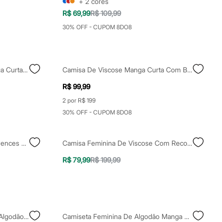
+
2
cores
R$ 69,99
R$ 109,99
30% OFF - CUPOM 8DO8
Camisa Feminina De Laise Manga Curta Plus Size Off White
Camisa De Viscose Manga Curta Com Bolso Off White
R$ 99,99
2 por R$ 199
30% OFF - CUPOM 8DO8
Camisa Feminina Com Linho E Pences Manga Curta Off White
Camisa Feminina De Viscose Com Recorte Manga Longa Off White
R$ 79,99
R$ 199,99
Camisa Oversized Feminina De Algodão Preta
Camiseta Feminina De Algodão Manga Curta Estampada Off White