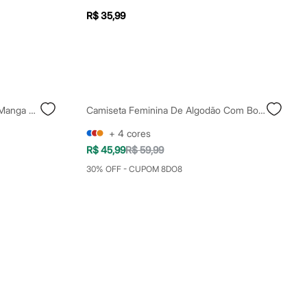
R$ 35,99
Camiseta Feminina De Algodão Manga Curta Estampada Off White
Camiseta Feminina De Algodão Com Bolso Manga Longa Off White
+
4
cores
R$ 45,99
R$ 59,99
30% OFF - CUPOM 8DO8