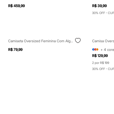
Infantil
R$ 459,99
R$ 39,99
Em alta
Arrumadinho para os meninos
30% OFF - CU
Romântico para as meninas
Inverno
Novidades
Roupas menina
0 a 24 meses
1 a 5 anos
Camiseta Oversized Feminina Com Algodão Manga Curta Off White
4 a 12 anos
10 a 16 anos
R$ 79,99
+
4
cor
Roupas menino
R$ 129,99
0 a 24 meses
1 a 5 anos
2 por R$ 199
4 a 12 anos
30% OFF - CU
10 a 16 anos
Acessórios
Recém-nascido
Bolsas e Mochilas
Chapéus
Calçados
Botas
Chinelos
Pantufas
Rasteirinhas