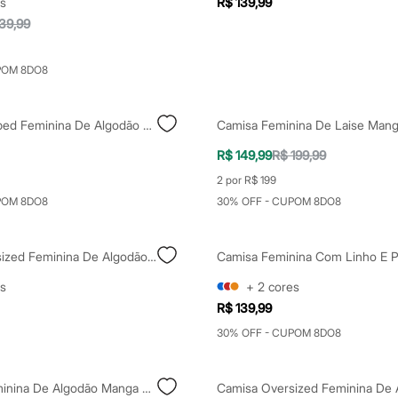
s
R$ 139,99
39,99
POM 8DO8
Camisa Cropped Feminina De Algodão Manga Longa Listrada Off White
R$ 149,99
R$ 199,99
2 por R$ 199
POM 8DO8
30% OFF - CUPOM 8DO8
Camisa Oversized Feminina De Algodão Manga Longa Plus Size Off White
s
+
2
cores
R$ 139,99
30% OFF - CUPOM 8DO8
Camiseta Feminina De Algodão Manga Curta Estampada Off White