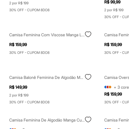
R$ 99,99
Shorts e Saias
2 por R$ 199
Vestidos
30% OFF - CUPOM 8DO8
2 por R$ 199
Masculino
30% OFF - CU
Em alta
Dia dos Pais
Inverno
Novidades
Camisa Feminina Com Viscose Manga Longa Off White
Roupas
Bermudas
R$ 159,99
R$ 159,99
Camisas
30% OFF - CUPOM 8DO8
30% OFF - CU
Calças
Camisetas e Regatas
Casacos e Jaquetas
Jeans
Polos
Camisa Balonê Feminina De Algodão Manga Longa Off White
Acessórios
Bolsas e Mochilas
R$ 149,99
+
3
core
Chapéus e Bonés
R$ 159,99
Cintos
2 por R$ 199
Carteiras
30% OFF - CUPOM 8DO8
30% OFF - CU
Óculos
Relógios
Calçados
Camisa Feminina De Algodão Manga Curta Com Bolsos Off White
Botas
Chinelos