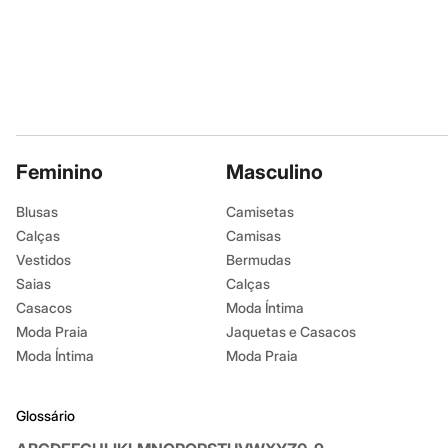
Sandálias
Tênis
Diversão
Marcas
Baby Club
Fifteen
Miss Fifteen
Palomino
Moda íntima
Feminino
Masculino
Calcinhas
Cuecas
Meias
Blusas
Camisetas
Pijamas
Calças
Camisas
Moda praia
Vestidos
Bermudas
Biquínis e Maiôs
Blusas de proteção
Saias
Calças
Sungas
Casacos
Moda Íntima
Personagens
Moda Praia
Jaquetas e Casacos
Bluey
Disney
Moda Íntima
Moda Praia
Hello Kitty
Homem Aranha
Minecraft
Glossário
Naruto
Patrulha Canina