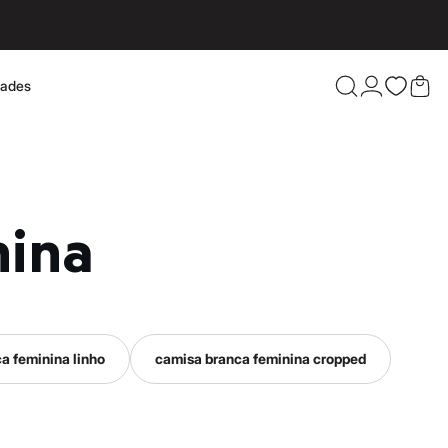
dades
Confira 
nina
a feminina linho
camisa branca feminina cropped