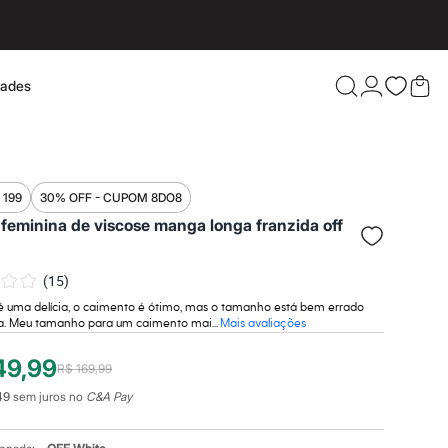
dades
Confira 
 199
30% OFF - CUPOM 8DO8
feminina de viscose manga longa franzida off
(
15
)
 é uma delícia, o caimento é ótimo, mas o tamanho está bem errado
la. Meu tamanho para um caimento mai...
Mais avaliações
49,99
R$ 169,99
49
sem juros no
C&A Pay