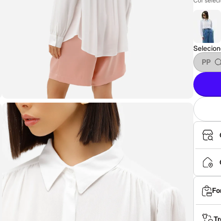
Cor selec
Selecio
PP
Fo
Tr