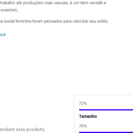
rabalho até produções mais casuais, é um item versátil e
 ocasiões.
 social feminina foram pensados para valorizar seu estilo:
cido plano 100% viscose, garantindo leveza e um caimento
to
↓
rga com detalhes franzidos nos ombros e nas costas, que
de sofisticação e movimento.
unhos abotoados e gola esporte clássica, ideal para um visual
r botões, prático e funcional para o dia a dia.
binações Para um visual de trabalho sofisticado, combine
inina com calças de alfaiataria e sapatos de salto. Se a ideia é
ído, use-a com jeans e tênis, ou até mesmo com as mangas
72
%
nte. Sua modelagem larga e fluida permite diversas
 facilmente entre o formal e o casual.
Tamanho
76
%
a C&A! ❤/38
mendam este produto