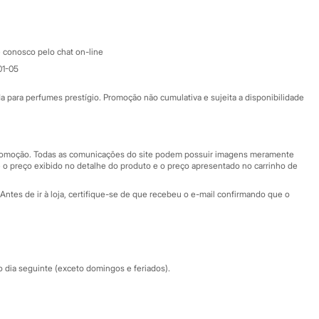
Apple store
Atendimento
 conosco pelo chat on-line
01-05
Ajuda
Fale conosco
ara perfumes prestígio. Promoção não cumulativa e sujeita a disponibilidade
Nossas lojas
Nossas lojas plus size
Central de ética
 promoção. Todas as comunicações do site podem possuir imagens meramente
 o preço exibido no detalhe do produto e o preço apresentado no carrinho de
Eventos
Antes de ir à loja, certifique-se de que recebeu o e-mail confirmando que o
Especial Dia dos Pais
dia seguinte (exceto domingos e feriados).