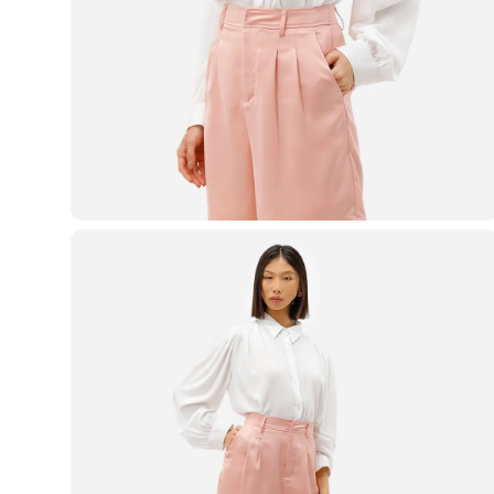
Blusas e Camisetas
Básicos
Calças
Casacos e Jaquetas
Jeans
Macacões
Saias
Shorts e Bermudas
Vestidos
Acessórios
Bolsas
Bonés e Chapéus
Bijoux
Cintos
Óculos
Relógios
Calçados
Botas
Chinelos
Rasteirinhas
Sandálias
Sapatilhas
Tênis
Marcas
City