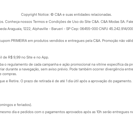
o C&A
Clique e retire
Trocas e devoluções
ograma
Copyright Notice: © C&A e suas entidades relacionadas.
Formas de pagamento
dos. Conheça nossos Termos e Condições de Uso do Site C&A. C&A Modas SA. Fale
Todas as vantagens
ay
eda Araguaia, 1222, Alphaville - Barueri - SP Cep: 06455-000 CNPJ 45.242.914/00
Minha C&A
rtão
Cupons de desconto
cupom PRIMEIRA em produtos vendidos e entregues pela C&A. Promoção não válida p
Cartão presente
atórios
Sobre o cartão presente
nceira
l de R$ 9,99 no Site e no App.
de
iba o regulamento de cada campanha e ação promocional na vitrine específica da
iar durante a navegação, sem aviso prévio. Pode também ocorrer divergência entre
de compras.
 e Retire. O prazo de retirada é de até 1 dia útil após a aprovação do pagamento. 
omingos e feriados).
mesmo dia e pedidos com o pagamentos aprovados após as 10h serão entregues no 
Segurança e qualidade