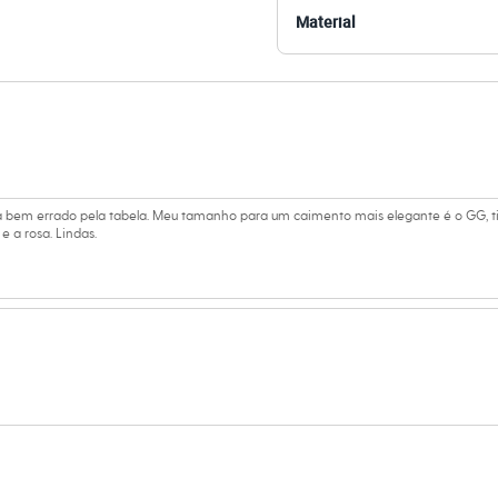
Material
amanho P.
Suas medidas são:
 Busto: 81cm / Cintura: 63cm / Quadril: 91cm.
s:
 viscose
á bem errado pela tabela. Meu tamanho para um caimento mais elegante é o GG, ti
 a rosa. Lindas.
 Longa
ino
eca:
ratura máxima de 40ºC.
secadora.