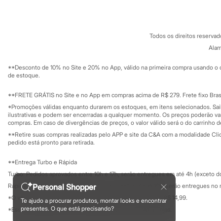
Sobre o cartã
Fornecedores
Minecraft
Naruto
Termos e condições
C&A&VC
Conheça o pr
Patrulha Canina
Política de privacidade
Sonic
Todos os direitos reserva
Trabalhe conosco
C&A Pay
Stitch
Sobre o C&A P
Alam
Beleza
Sustentabilidade
Solicite seu ca
Kits
Mapa do site
**Desconto de 10% no Site e 20% no App, válido na primeira compra usando o 
Perfumes árabes
Governança
Investidores
de estoque.
Novidades
Ouvidoria / Rel
Cabelos
Sala de imprensa
Educação fina
**FRETE GRÁTIS no Site e no App em compras acima de R$ 279. Frete fixo Brasi
Condicionador
Privacidade
Escovas e Pentes
Sustentabilida
*Promoções válidas enquanto durarem os estoques, em itens selecionados. Sa
Configuração de cookies
Finalizadores
ilustrativas e podem ser encerradas a qualquer momento. Os preços poderão var
Shampoo
Minha privacidade
compras. Em caso de divergências de preços, o valor válido será o do carrinho 
Tratamento
**Retire suas compras realizadas pelo APP e site da C&A com a modalidade Clique
Cuidados com o corpo
pedido está pronto para retirada.
Hidratante
Protetor solar
**Entrega Turbo e Rápida
Tratamento
Turbo: Pedidos aprovados entre 10h e 17h, serão entregues em até 4h (exceto d
Cuidados com o rosto
Esfoliante
Personal Shopper
Rápida: Pedidos com os pagamentos aprovados até as 10h, serão entregues no 
Hidratante
*O valor do frete para o turbo é R$ 24,99 e para a rápida é R$ 14,99.
Te ajudo a procurar produtos, montar looks e encontrar
Protetor solar
Formas de pagamento
presentes. O que está precisando?
*Essa condição ainda não estará disponível em todas as lojas.
Tônicos