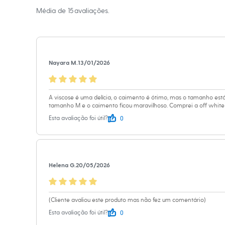
Calçados
Média de
15
avaliações.
Botas
Chinelos
A Modelo veste t
Sapatos
Sandálias e Papetes
Altura: 175cm /
Tênis
Moda esportiva
Nayara M.
13/01/2026
Acessórios
Informacoes gerai
Bermudas
Camisetas
Material
:
100%
Calças
Cor
:
Off white
A viscose é uma delícia, o caimento é ótimo, mas o tamanho est
Calçados
tamanho M e o caimento ficou maravilhoso. Comprei a off white e
Manga
:
Manga
Regatas
0
Esta avaliação foi útil?
Moda íntima
Marcas
:
C&A
Cuecas
Tipo
:
Camisa
Meias
Gênero
:
Femin
Pijamas
Moda praia
Helena G.
20/05/2026
Personagens
Cuidados com a p
Plus size
Blusas e Camisetas
Lavar à tempe
Calças
(Cliente avaliou este produto mas não fez um comentário)
Camisas
Não alvejar.
Casacos e Jaquetas
0
Esta avaliação foi útil?
Não secar em 
Jeans