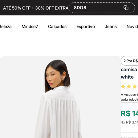
8DO8
ATÉ 50% OFF + 30% OFF EXTRA
Beleza
Mindse7
Calçados
Esportivo
Jeans
Novi
2 Por R$
camisa 
white
A viscose
pela tabe
R$ 1
4
x
R$ 37,