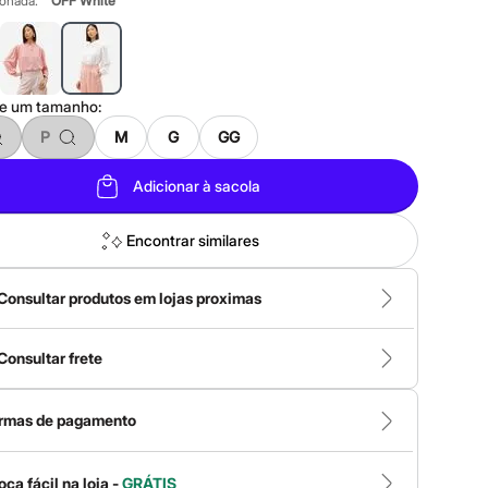
ionada:
OFF White
ne um
tamanho
:
P
M
G
GG
Adicionar à sacola
Encontrar similares
Consultar produtos em lojas proximas
Consultar frete
rmas de pagamento
oca fácil na loja -
GRÁTIS