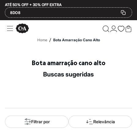
ATÉ 50% OFF + 30% OFF EXTRA
8DO8
Ofertas
Compre por Departamento
Feminino
/
Home
Bota Amarração Cano Alto
Masculino
Infantil
Calçados
Mindse7
Bota amarração cano alto
Plus Size
Até 20% off
buscas sugeridas
Até 40% off
Até 60% off
A partir de 60% off
Feminino
Em alta
Inverno
Alfaiataria
Novidades
Roupas
Filtrar por
Relevância
Blusas e Camisetas
Básicos