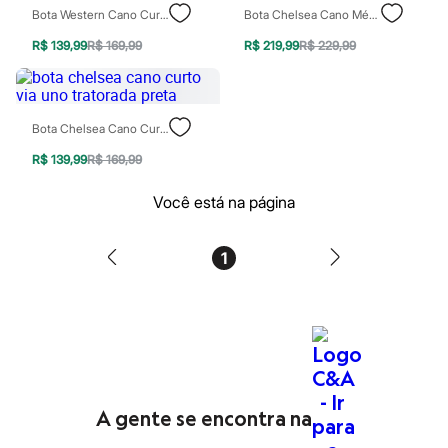
Patrulha Canina
Bota Western Cano Curto Bico Fino Croco Preta
Bota Chelsea Cano Médio Salto Grosso Preta
Sonic
R$ 139,99
R$ 169,99
R$ 219,99
R$ 229,99
Stitch
Beleza
Kits
Perfumes árabes
Novidades
Bota Chelsea Cano Curto Via Uno Tratorada Preta
Cabelos
Condicionador
R$ 139,99
R$ 169,99
Escovas e Pentes
Finalizadores
Você está na página
Shampoo
Tratamento
Cuidados com o corpo
1
Hidratante
Protetor solar
Tratamento
Cuidados com o rosto
Esfoliante
Hidratante
Protetor solar
Tônicos
Maquiagens
A gente se encontra na
Base
Batom