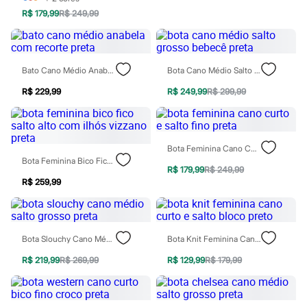
Rasteirinhas
R$ 179,99
R$ 249,99
Sandálias
Tênis
Diversão
Marcas
Baby Club
Bato Cano Médio Anabela Com Recorte Preta
Bota Cano Médio Salto Grosso Bebecê Preta
Fifteen
R$ 229,99
R$ 249,99
R$ 299,99
Miss Fifteen
Palomino
Moda íntima
Calcinhas
Cuecas
Bota Feminina Cano Curto E Salto Fino Preta
Meias
Bota Feminina Bico Fico Salto Alto Com Ilhós Vizzano Preta
Pijamas
R$ 179,99
R$ 249,99
Moda praia
R$ 259,99
Biquínis e Maiôs
Blusas de proteção
Sungas
Personagens
Bota Slouchy Cano Médio Salto Grosso Preta
Bota Knit Feminina Cano Curto E Salto Bloco Preto
Bluey
Disney
R$ 219,99
R$ 269,99
R$ 129,99
R$ 179,99
Hello Kitty
Homem Aranha
Minecraft
Naruto