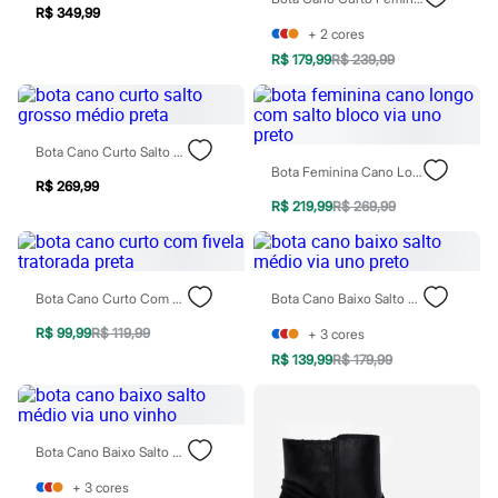
Chinelos
R$ 349,99
Sapatos
+
2
cores
Sandálias e Papetes
R$ 179,99
R$ 239,99
Tênis
Moda esportiva
Acessórios
Bermudas
Camisetas
Bota Cano Curto Salto Grosso Médio Preta
Calças
Bota Feminina Cano Longo Com Salto Bloco Via Uno Preto
R$ 269,99
Calçados
R$ 219,99
R$ 269,99
Regatas
Moda íntima
Cuecas
Meias
Pijamas
Bota Cano Curto Com Fivela Tratorada Preta
Bota Cano Baixo Salto Médio Via Uno Preto
Moda praia
Personagens
R$ 99,99
R$ 119,99
+
3
cores
Plus size
R$ 139,99
R$ 179,99
Blusas e Camisetas
Calças
Camisas
Casacos e Jaquetas
Jeans
Bota Cano Baixo Salto Médio Via Uno Vinho
Moda esportiva
Shorts e Bermudas
+
3
cores