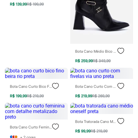
Todos os produtos
R$ 139,99
R$ 199,99
Infantil
Em alta
Arrumadinho para os meninos
Romântico para as meninas
Inverno
Novidades
Roupas menina
0 a 24 meses
Bota Cano Médio Bico Fino Salto Grosso Com Fivelas Preta
1 a 5 anos
4 a 12 anos
R$ 259,99
R$ 349,99
10 a 16 anos
Roupas menino
0 a 24 meses
1 a 5 anos
4 a 12 anos
Bota Cano Curto Bico Fino Beira Rio Preta
Bota Cano Curto Com Fivelas Via Uno Preta
10 a 16 anos
R$ 199,99
R$ 219,99
R$ 219,99
R$ 269,99
Acessórios
Recém-nascido
Bolsas e Mochilas
Chapéus
Calçados
Bota Tratorada Cano Médio Oneself Preta
Botas
Bota Cano Curto Feminina Com Detalhe Metalizado Preto
Chinelos
R$ 99,99
R$ 219,99
Pantufas
+
2
cores