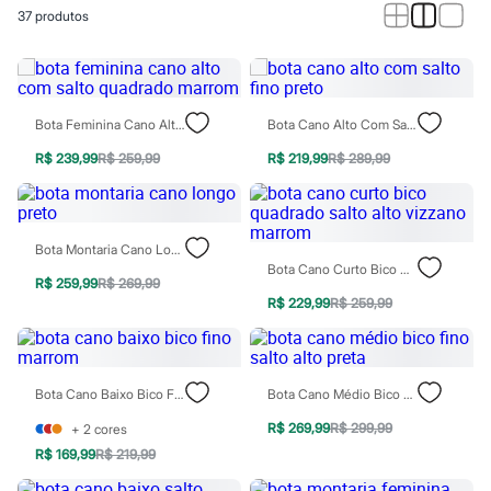
Calças
37
produtos
Casacos e Jaquetas
Jeans
Macacões
Saias
Shorts e Bermudas
Vestidos
Bota Feminina Cano Alto Com Salto Quadrado Marrom
Bota Cano Alto Com Salto Fino Preto
Acessórios
Bolsas
R$ 239,99
R$ 259,99
R$ 219,99
R$ 289,99
Bonés e Chapéus
Bijoux
Cintos
Óculos
Bota Montaria Cano Longo Preto
Relógios
Bota Cano Curto Bico Quadrado Salto Alto Vizzano Marrom
Calçados
R$ 259,99
R$ 269,99
Botas
R$ 229,99
R$ 259,99
Chinelos
Rasteirinhas
Sandálias
Sapatilhas
Bota Cano Baixo Bico Fino Marrom
Bota Cano Médio Bico Fino Salto Alto Preta
Tênis
Marcas
R$ 269,99
R$ 299,99
+
2
cores
City
Clock House
R$ 169,99
R$ 219,99
Mindset