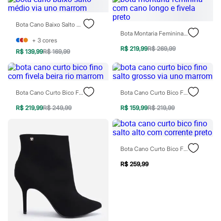
Sawary
Yessica
Moda esportiva
Bota Cano Baixo Salto Médio Via Uno Marrom
Acessórios
Bota Montaria Feminina Com Cano Longo E Fivela Preto
Blusas
+
3
cores
Calçados
R$ 219,99
R$ 269,99
R$ 139,99
R$ 169,99
Leggings
Shorts e Bermudas
Tops
Moda íntima
Calcinhas
Bota Cano Curto Bico Fino Com Fivela Beira Rio Marrom
Bota Cano Curto Bico Fino Salto Grosso Via Uno Marrom
Cintas e Modeladores
Meias
R$ 219,99
R$ 249,99
R$ 159,99
R$ 219,99
Pijamas
Sutiãs e Tops
Moda praia
Biquínis
Bota Cano Curto Bico Fino Salto Alto Com Corrente Preto
Maiôs
Saídas de praia
R$ 259,99
Personagens
Plus size
Blusas e Camisetas
Calças
Casacos e Jaquetas
Jeans