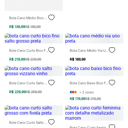
Moda esportiva
Shorts e Saias
Vestidos
Masculino
Bota Cano Médio Bico Fino Salto Fino Oneself Preta
Em alta
R$ 139,99
R$ 189,99
Dia dos Pais
Inverno
Novidades
Roupas
Bermudas
Bota Cano Curto Bico Fino Salto Grosso Preta
Bota Cano Médio Via Uno Preta
Camisas
Calças
R$ 219,99
R$ 229,99
R$ 189,99
Camisetas e Regatas
Casacos e Jaquetas
Jeans
Polos
Bota Cano Curto Salto Grosso Vizzano Vinho
Bota Cano Baixo Bico Fino Preta
Acessórios
Bolsas e Mochilas
R$ 229,99
R$ 259,99
+
2
cores
Chapéus e Bonés
R$ 179,99
R$ 219,99
Cintos
Carteiras
Óculos
Relógios
Calçados
Bota Cano Curto Salto Grosso Com Fivela Preta
Botas
Bota Cano Curto Feminina Com Detalhe Metalizado Marrom