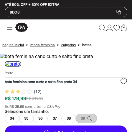
ATÉ 50% OFF + 30% OFF EXTRA
8DO8
Ofertas
Compre por Departamento
Feminino
Masculino
página inicial
moda feminina
calçados
botas
>
>
>
Infantil
Calçados
Plus Size
2 calçados por R$189
2 peças por R$199
Preto
3 lingeries por R$99
3 itens de beleza por R$129
bota feminina cano curto e salto fino preta 34
Até 20% off
Até 40% off
(
12
)
Até 60% off
R$ 179,99
R$ 249,99
A partir de 60% off
Feminino
5
x
R$ 35,99
sem juros no
C&A Pay
Em alta
Selecione um
tamanho
:
Inverno
34
35
36
37
38
39
Alfaiataria
Novidades