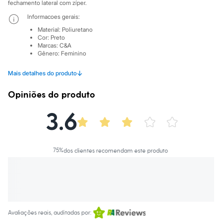
City
fechamento lateral com zíper.
Clock House
Informacoes gerais:
Mindset
Sawary
Material
:
Poliuretano
Yessica
Cor
:
Preto
Marcas
:
C&A
Moda esportiva
Gênero
:
Feminino
Acessórios
Blusas
Calçados
↓
Mais detalhes do produto
Leggings
Shorts e Bermudas
Opiniões do produto
Tops
Moda íntima
3.6
Calcinhas
Cintas e Modeladores
Meias
Pijamas
75
%
dos clientes recomendam este produto
Sutiãs e Tops
Moda praia
Biquínis
Maiôs
Saídas de praia
Personagens
Plus size
Avaliações reais, auditadas por:
Blusas e Camisetas