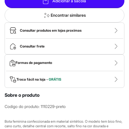
Roupas
Adicionar à sacola
Blusas e Camisetas
Básicos
Encontrar similares
Calças
Casacos e Jaquetas
Jeans
Consultar produtos em lojas proximas
Macacões
Saias
Shorts e Bermudas
Consultar frete
Vestidos
Acessórios
Bolsas
Bonés e Chapéus
Formas de pagamento
Bijoux
Cintos
Óculos
Troca fácil na loja -
GRÁTIS
Relógios
Calçados
Botas
Sobre o produto
Chinelos
Rasteirinhas
Codigo do produto
:
1110229-preto
Sandálias
Sapatilhas
Tênis
Bota feminina confeccionada em material sintético. O modelo tem bico fino,
Marcas
cano curto, detalhe central com recorte, salto fino na cor dourada e