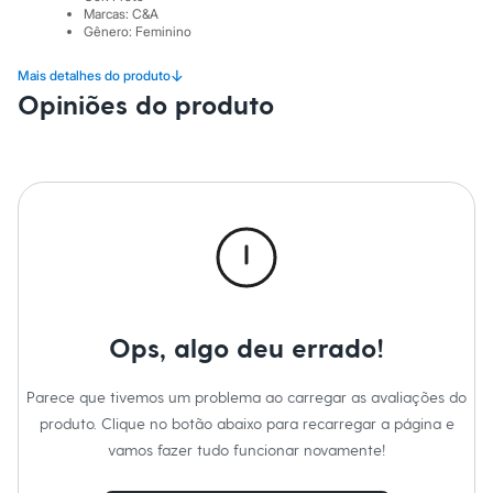
City
Marcas
:
C&A
Clock House
Gênero
:
Feminino
Mindset
Sawary
↓
Mais detalhes do produto
Yessica
Opiniões do produto
Moda esportiva
Acessórios
Blusas
Calçados
Leggings
Shorts e Bermudas
Tops
Moda íntima
Calcinhas
Cintas e Modeladores
Meias
Pijamas
Sutiãs e Tops
Ops, algo deu errado!
Moda praia
Biquínis
Parece que tivemos um problema ao carregar as avaliações do
Maiôs
Saídas de praia
produto. Clique no botão abaixo para recarregar a página e
Personagens
vamos fazer tudo funcionar novamente!
Plus size
Blusas e Camisetas