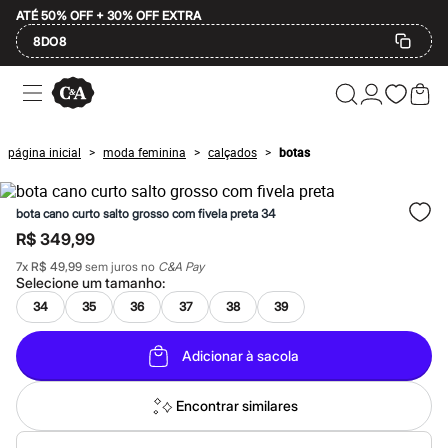
ATÉ 50% OFF + 30% OFF EXTRA
8DO8
Ofertas
Compre por Departamento
Feminino
Masculino
página inicial
moda feminina
calçados
botas
>
>
>
Infantil
Calçados
Plus Size
bota cano curto salto grosso com fivela preta 34
2 calçados por R$189
2 peças por R$199
R$ 349,99
3 lingeries por R$99
7
x
R$ 49,99
sem juros no
C&A Pay
3 itens de beleza por R$129
Selecione um
tamanho
:
Até 20% off
Até 40% off
34
35
36
37
38
39
Até 60% off
A partir de 60% off
Adicionar à sacola
Feminino
Em alta
Inverno
Encontrar similares
Alfaiataria
Novidades