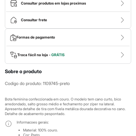
Roupas
Consultar produtos em lojas proximas
Blusas e Camisetas
Básicos
Calças
Consultar frete
Casacos e Jaquetas
Jeans
Macacões
Formas de pagamento
Saias
Shorts e Bermudas
Vestidos
Acessórios
Troca fácil na loja -
GRÁTIS
Bolsas
Bonés e Chapéus
Sobre o produto
Bijoux
Cintos
Óculos
Codigo do produto
:
1109745-preto
Relógios
Calçados
Botas
Bota feminina confeccionada em couro. O modelo tem cano curto, bico
Chinelos
arredondado, salto grosso médio e fechamento por zíper na lateral.
Apresenta detalhe de tira com fivela metálica dourada decorativa no cano.
Rasteirinhas
Detalhe de acabamento pespontado.
Sandálias
Sapatilhas
Informacoes gerais:
Tênis
Material
:
100% couro.
Marcas
Cor
:
Preto