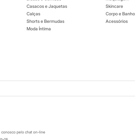
Casacos e Jaquetas
Skincare
Calças
Corpo e Banho
Shorts e Bermudas
Acessórios
Moda Íntima
Baixe o app
Google store
Apple store
Atendimento
 conosco pelo chat on-line
01-05