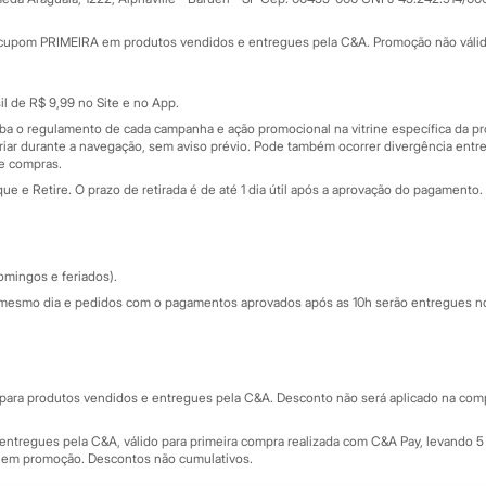
Minha C&A
rtão
Cupons de desconto
cupom PRIMEIRA em produtos vendidos e entregues pela C&A. Promoção não válida p
Cartão presente
atórios
Sobre o cartão presente
nceira
l de R$ 9,99 no Site e no App.
de
iba o regulamento de cada campanha e ação promocional na vitrine específica da
iar durante a navegação, sem aviso prévio. Pode também ocorrer divergência entre
de compras.
 e Retire. O prazo de retirada é de até 1 dia útil após a aprovação do pagamento. 
omingos e feriados).
mesmo dia e pedidos com o pagamentos aprovados após as 10h serão entregues no 
Segurança e qualidade
ara produtos vendidos e entregues pela C&A. Desconto não será aplicado na compr
ntregues pela C&A, válido para primeira compra realizada com C&A Pay, levando 5 
s em promoção. Descontos não cumulativos.