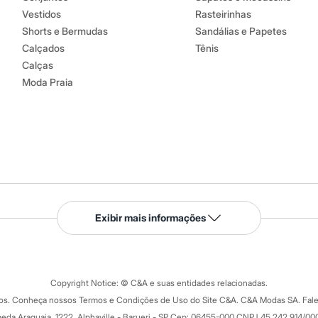
Vestidos
Rasteirinhas
Shorts e Bermudas
Sandálias e Papetes
Calçados
Tênis
Calças
Moda Praia
Serviços
Exibir mais informações
Tipos de serviços
o C&A
Clique e retire
Trocas e devoluções
ograma
Copyright Notice: © C&A e suas entidades relacionadas.
Formas de pagamento
dos. Conheça nossos Termos e Condições de Uso do Site C&A. C&A Modas SA. Fale
Todas as vantagens
ay
eda Araguaia, 1222, Alphaville - Barueri - SP Cep: 06455-000 CNPJ 45.242.914/00