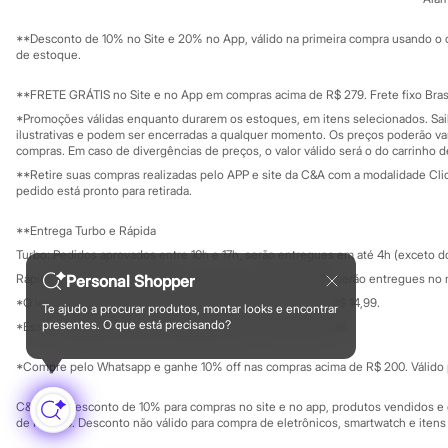
Sustentabilidade
Homem Aranha
Solicite seu ca
Mapa do site
Minecraft
**Desconto de 10% no Site e 20% no App, válido na primeira compra usando o 
Governança
Naruto
Investidores
de estoque.
Patrulha Canina
Ouvidoria / Rel
Sala de imprensa
Sonic
Educação fina
**FRETE GRÁTIS no Site e no App em compras acima de R$ 279. Frete fixo Brasi
Stitch
Privacidade
Sustentabilida
*Promoções válidas enquanto durarem os estoques, em itens selecionados. Sa
Beleza
Configuração de cookies
ilustrativas e podem ser encerradas a qualquer momento. Os preços poderão var
Kits
Minha privacidade
compras. Em caso de divergências de preços, o valor válido será o do carrinho 
Perfumes árabes
**Retire suas compras realizadas pelo APP e site da C&A com a modalidade Clique
Novidades
pedido está pronto para retirada.
Cabelos
Condicionador
Escovas e Pentes
**Entrega Turbo e Rápida
Finalizadores
Turbo: Pedidos aprovados entre 10h e 17h, serão entregues em até 4h (exceto d
Shampoo
Rápida: Pedidos com os pagamentos aprovados até as 10h, serão entregues no 
Personal Shopper
Tratamento
Cuidados com o corpo
*O valor do frete para o turbo é R$ 24,99 e para a rápida é R$ 14,99.
Te ajudo a procurar produtos, montar looks e encontrar
Formas de pagamento
Hidratante
presentes. O que está precisando?
*Essa condição ainda não estará disponível em todas as lojas.
Protetor solar
Tratamento
*Compre pelo Whatsapp e ganhe 10% off nas compras acima de R$ 200. Válido p
Cuidados com o rosto
Esfoliante
C&A Pay: desconto de 10% para compras no site e no app, produtos vendidos e e
Hidratante
de R$ 400. Desconto não válido para compra de eletrônicos, smartwatch e iten
Protetor solar