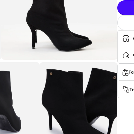
Fo
Tr