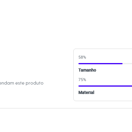
terial sintético com acabamento acamurçado,
toque macio.
r zíper, garantindo praticidade e um ajuste perfeito ao calçar.
 para maior segurança e conforto ao caminhar.
inações Versátil, esta bota de salto fino é uma peça-chave
es. Para um look casual chic, combine-a com uma calça jeans
ocasiões que pedem mais formalidade, use-a com vestidos
lças de alfaiataria para um visual de trabalho moderno. À noite,
58
%
ista ao ser usada com peças de couro ou vestidos curtos,
o impactante.
Tamanho
75
%
 C&A! ❤
mendam este produto
s:
Material
tico
lf
ino