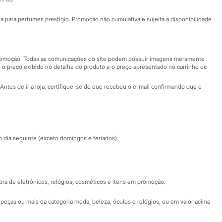
Ajuda
Fale conosco
ara perfumes prestígio. Promoção não cumulativa e sujeita a disponibilidade
Nossas lojas
Nossas lojas plus size
Central de ética
 promoção. Todas as comunicações do site podem possuir imagens meramente
 o preço exibido no detalhe do produto e o preço apresentado no carrinho de
Eventos
Antes de ir à loja, certifique-se de que recebeu o e-mail confirmando que o
Especial Dia dos Pais
dia seguinte (exceto domingos e feriados).
a de eletrônicos, relógios, cosméticos e itens em promoção.
peças ou mais da categoria moda, beleza, óculos e relógios, ou em valor acima