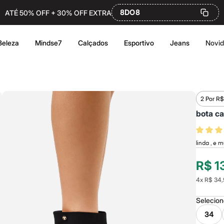
8DO8
ATÉ 50% OFF + 30% OFF EXTRA
Beleza
Mindse7
Calçados
Esportivo
Jeans
Novi
2 Por R$
bota ca
linda , e 
R$ 1
4
x
R$ 34,
Selecio
34