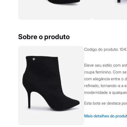
City
Clock House
Mindset
Sawary
Yessica
Moda esportiva
Acessórios
Sobre o produto
Blusas
Calçados
Leggings
Codigo do produto
:
104
Shorts e Bermudas
Tops
Moda íntima
Eleve seu estilo com es
Calcinhas
roupa feminino. Com seu 
Cintas e Modeladores
Meias
com elegância entre o 
Pijamas
refinado, tornando-a a 
Sutiãs e Tops
modernidade a qualquer
Moda praia
Biquínis
Esta bota se destaca po
Maiôs
Saídas de praia
Personagens
Modelagem de cano c
Mais detalhes do produ
Plus size
Salto alto fino que 
Blusas e Camisetas