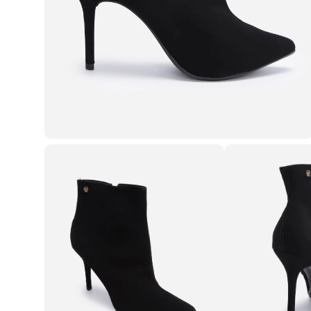
Roupas
Blusas e Camisetas
Básicos
Calças
Casacos e Jaquetas
Jeans
Macacões
Saias
Shorts e Bermudas
Vestidos
Acessórios
Bolsas
Bonés e Chapéus
Bijoux
Cintos
Óculos
Relógios
Calçados
Botas
Chinelos
Rasteirinhas
Sandálias
Sapatilhas
Tênis
Marcas