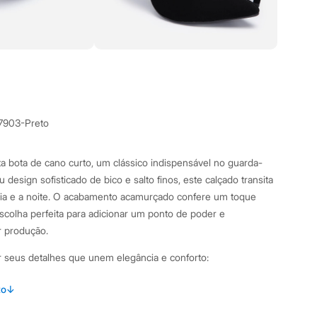
7903-Preto
ta bota de cano curto, um clássico indispensável no guarda-
design sofisticado de bico e salto finos, este calçado transita
dia e a noite. O acabamento acamurçado confere um toque
escolha perfeita para adicionar um ponto de poder e
 produção.
r seus detalhes que unem elegância e conforto:
urto com bico fino, um design atemporal e sofisticado.
to
↓
confere um toque de poder e elegância ao visual.