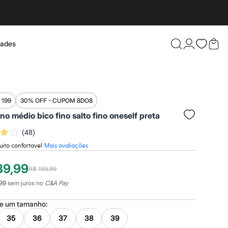
dades
Confira 
 199
30% OFF - CUPOM 8DO8
no médio bico fino salto fino oneself preta
(
48
)
muito confortavel
Mais avaliações
39,99
R$ 189,99
99
sem juros no
C&A Pay
ne um
tamanho
:
35
36
37
38
39