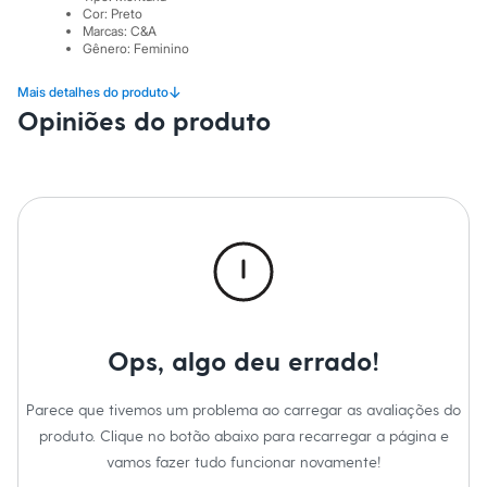
Sawary
Cor
:
Preto
Yessica
Marcas
:
C&A
Moda esportiva
Gênero
:
Feminino
Acessórios
Blusas
↓
Mais detalhes do produto
Calçados
Opiniões do produto
Leggings
Shorts e Bermudas
Tops
Moda íntima
Calcinhas
Cintas e Modeladores
Meias
Pijamas
Sutiãs e Tops
Moda praia
Biquínis
Maiôs
Ops, algo deu errado!
Saídas de praia
Personagens
Plus size
Parece que tivemos um problema ao carregar as avaliações do
Blusas e Camisetas
Calças
produto. Clique no botão abaixo para recarregar a página e
Casacos e Jaquetas
vamos fazer tudo funcionar novamente!
Jeans