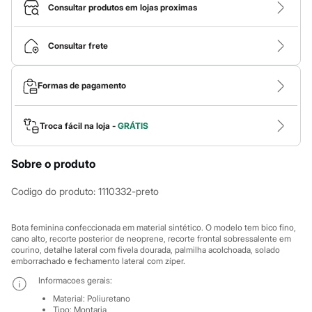
Calças
Consultar produtos em lojas proximas
Casacos e Jaquetas
Jeans
Macacões
Consultar frete
Saias
Shorts e Bermudas
Vestidos
Formas de pagamento
Acessórios
Bolsas
Bonés e Chapéus
Bijoux
Troca fácil na loja -
GRÁTIS
Cintos
Óculos
Sobre o produto
Relógios
Calçados
Botas
Codigo do produto
:
1110332-preto
Chinelos
Rasteirinhas
Sandálias
Bota feminina confeccionada em material sintético. O modelo tem bico fino,
Sapatilhas
cano alto, recorte posterior de neoprene, recorte frontal sobressalente em
courino, detalhe lateral com fivela dourada, palmilha acolchoada, solado
Tênis
emborrachado e fechamento lateral com zíper.
Marcas
City
Informacoes gerais:
Clock House
Material
:
Poliuretano
Mindset
Tipo
:
Montaria