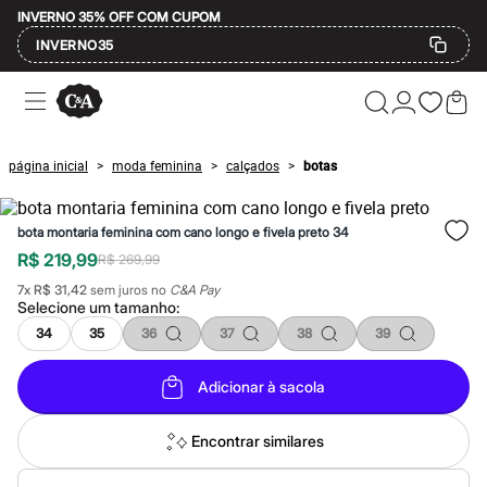
INVERNO 35% OFF COM CUPOM
INVERNO35
Ofertas
Compre por Departamento
Feminino
Masculino
página inicial
moda feminina
calçados
botas
>
>
>
Infantil
Calçados
Mindse7
bota montaria feminina com cano longo e fivela preto 34
Plus Size
Até 20% off
R$ 219,99
R$ 269,99
Até 40% off
7
x
R$ 31,42
sem juros no
C&A Pay
Até 60% off
Selecione um
tamanho
:
A partir de 60% off
Feminino
34
35
36
37
38
39
Em alta
Inverno
Adicionar à sacola
Alfaiataria
Novidades
Roupas
Encontrar similares
Blusas e Camisetas
Básicos