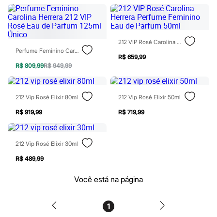
Moda esportiva
Shorts e Saias
Vestidos
Masculino
Em alta
212 VIP Rosé Carolina Herrera Perfume Feminino Eau De Parfum 50ml
Dia dos Pais
Perfume Feminino Carolina Herrera 212 VIP Rosé Eau De Parfum 125ml Único
Inverno
R$ 659,99
Novidades
R$ 809,99
R$ 949,99
Roupas
Bermudas
Camisas
212 Vip Rosé Elixir 80ml
212 Vip Rosé Elixir 50ml
Calças
Camisetas e Regatas
R$ 919,99
R$ 719,99
Casacos e Jaquetas
Jeans
Polos
Acessórios
212 Vip Rosé Elixir 30ml
Bolsas e Mochilas
R$ 489,99
Chapéus e Bonés
Cintos
Carteiras
Você está na página
Óculos
Relógios
Calçados
1
Botas