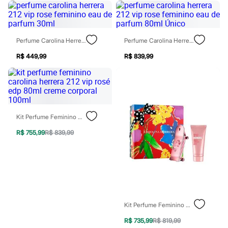
Sawary
Yessica
Moda esportiva
Acessórios
Blusas
Perfume Carolina Herrera 212 Vip Rose Feminino Eau De Parfum 30ml
Perfume Carolina Herrera 212 Vip Rose Feminino Eau De Parfum 80ml Único
Calçados
Leggings
R$ 449,99
R$ 839,99
Shorts e Bermudas
Tops
Moda íntima
Calcinhas
Cintas e Modeladores
Meias
Kit Perfume Feminino Carolina Herrera 212 Vip Rosé Edp 80ml Creme Corporal 100ml
Pijamas
Sutiãs e Tops
R$ 755,99
R$ 839,99
Moda praia
Biquínis
Maiôs
Saídas de praia
Personagens
Plus size
Blusas e Camisetas
Calças
Kit Perfume Feminino Carolina Herrera 212 Heroes Edp For Her 80ml Creme Corporal For Her 100ml
Casacos e Jaquetas
R$ 735,99
R$ 819,99
Jeans