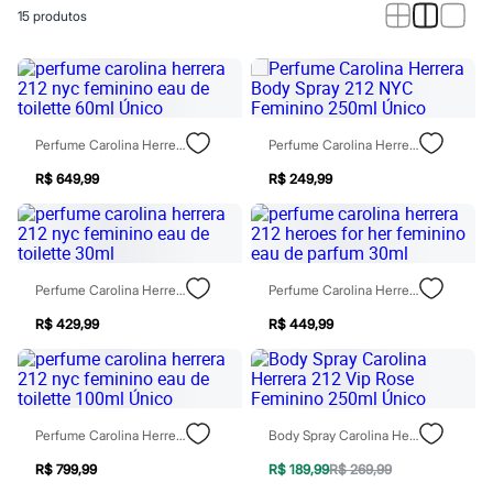
Calças
15
produtos
Casacos e Jaquetas
Jeans
Macacões
Saias
Shorts e Bermudas
Vestidos
Acessórios
Perfume Carolina Herrera 212 Nyc Feminino Eau De Toilette 60ml Único
Perfume Carolina Herrera Body Spray 212 NYC Feminino 250ml Único
Bolsas
Bonés e Chapéus
R$ 649,99
R$ 249,99
Bijoux
Cintos
Óculos
Relógios
Calçados
Perfume Carolina Herrera 212 Nyc Feminino Eau De Toilette 30ml
Perfume Carolina Herrera 212 Heroes For Her Feminino Eau De Parfum 30ml
Botas
Chinelos
R$ 429,99
R$ 449,99
Rasteirinhas
Sandálias
Sapatilhas
Tênis
Marcas
Perfume Carolina Herrera 212 Nyc Feminino Eau De Toilette 100ml Único
Body Spray Carolina Herrera 212 Vip Rose Feminino 250ml Único
City
Clock House
R$ 799,99
R$ 189,99
R$ 269,99
Mindset