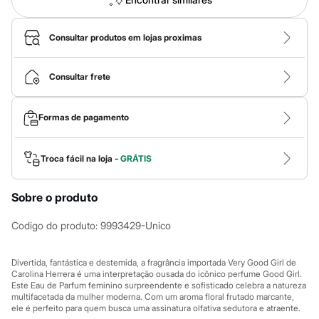
Calças
Casacos e Jaquetas
Jeans
Consultar produtos em lojas proximas
Macacões
Saias
Shorts e Bermudas
Consultar frete
Vestidos
Acessórios
Bolsas
Bonés e Chapéus
Formas de pagamento
Bijoux
Cintos
Óculos
Troca fácil na loja -
GRÁTIS
Relógios
Calçados
Botas
Sobre o produto
Chinelos
Rasteirinhas
Codigo do produto
:
9993429-Unico
Sandálias
Sapatilhas
Tênis
Divertida, fantástica e destemida, a fragrância importada Very Good Girl de
Marcas
Carolina Herrera é uma interpretação ousada do icônico perfume Good Girl.
City
Este Eau de Parfum feminino surpreendente e sofisticado celebra a natureza
Clock House
multifacetada da mulher moderna. Com um aroma floral frutado marcante,
Mindset
ele é perfeito para quem busca uma assinatura olfativa sedutora e atraente.