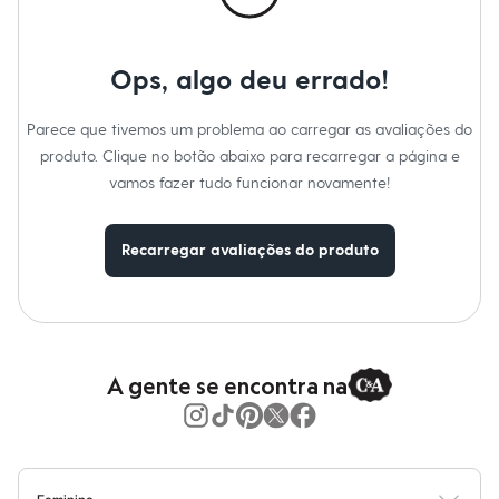
Moda esportiva
Shorts e Saias
Vestidos
Masculino
Ops, algo deu errado!
Em alta
Dia dos Pais
Inverno
Parece que tivemos um problema ao carregar as avaliações do
Novidades
produto. Clique no botão abaixo para recarregar a página e
Roupas
vamos fazer tudo funcionar novamente!
Bermudas
Camisas
Calças
Camisetas e Regatas
Recarregar avaliações do produto
Casacos e Jaquetas
Jeans
Polos
Acessórios
Bolsas e Mochilas
Chapéus e Bonés
A gente se encontra na
Cintos
Carteiras
Óculos
Relógios
Calçados
Botas