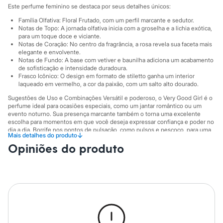
Sawary
Este perfume feminino se destaca por seus detalhes únicos:
Yessica
Moda esportiva
Família Olfativa: Floral Frutado, com um perfil marcante e sedutor.
Acessórios
Notas de Topo: A jornada olfativa inicia com a groselha e a lichia exótica,
para um toque doce e viciante.
Blusas
Notas de Coração: No centro da fragrância, a rosa revela sua faceta mais
Calçados
elegante e envolvente.
Leggings
Notas de Fundo: A base com vetiver e baunilha adiciona um acabamento
Shorts e Bermudas
de sofisticação e intensidade duradoura.
Tops
Frasco Icônico: O design em formato de stiletto ganha um interior
Moda íntima
laqueado em vermelho, a cor da paixão, com um salto alto dourado.
Calcinhas
Sugestões de Uso e Combinações Versátil e poderoso, o Very Good Girl é o
Cintas e Modeladores
perfume ideal para ocasiões especiais, como um jantar romântico ou um
Meias
evento noturno. Sua presença marcante também o torna uma excelente
Pijamas
escolha para momentos em que você deseja expressar confiança e poder no
Sutiãs e Tops
dia a dia. Borrife nos pontos de pulsação, como pulsos e pescoço, para uma
↓
Mais detalhes do produto
Moda praia
perfumação que acompanha você.
Biquínis
Opiniões do produto
A gente se encontra na C&A! ❤
Maiôs
Saídas de praia
Informacoes gerais:
Personagens
Cor
:
Vermelho
Plus size
Marcas
:
Carolina Herrera
Blusas e Camisetas
Calças
Casacos e Jaquetas
Jeans