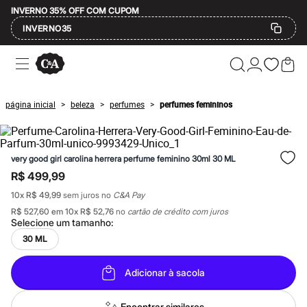
INVERNO 35% OFF COM CUPOM
INVERNO35
Ofertas
Compre por Departamento
Feminino
Masculino
página inicial
beleza
perfumes
perfumes femininos
>
>
>
Infantil
Calçados
Mindse7
Plus Size
very good girl carolina herrera perfume feminino 30ml 30 ML
Até 20% off
Até 40% off
R$ 499,99
Até 60% off
10
x
R$ 49,99
sem juros no
C&A Pay
A partir de 60% off
Feminino
R$ 527,60
em
10
x
R$ 52,76
no
cartão de crédito com juros
Em alta
Selecione um
tamanho
:
Inverno
30 ML
Alfaiataria
Novidades
Roupas
Adicionar à sacola
Blusas e Camisetas
Básicos
Encontrar similares