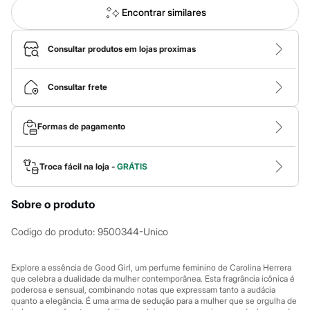
Roupas
Encontrar similares
Blusas e Camisetas
Básicos
Calças
Consultar produtos em lojas proximas
Casacos e Jaquetas
Jeans
Macacões
Consultar frete
Saias
Shorts e Bermudas
Vestidos
Acessórios
Formas de pagamento
Bolsas
Bonés e Chapéus
Bijoux
Troca fácil na loja -
GRÁTIS
Cintos
Óculos
Relógios
Sobre o produto
Calçados
Botas
Codigo do produto
:
9500344-Unico
Chinelos
Rasteirinhas
Sandálias
Explore a essência de Good Girl, um perfume feminino de Carolina Herrera
Sapatilhas
que celebra a dualidade da mulher contemporânea. Esta fragrância icônica é
Tênis
poderosa e sensual, combinando notas que expressam tanto a audácia
Marcas
quanto a elegância. É uma arma de sedução para a mulher que se orgulha de