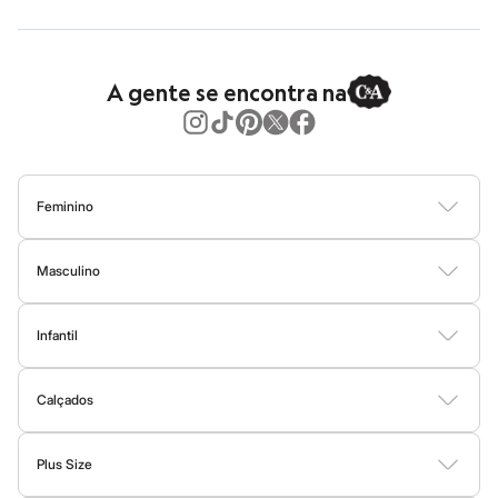
Jeans
Moda esportiva
Shorts e Bermudas
Todos os produtos
A gente se encontra na
Infantil
Em alta
Arrumadinho para os meninos
Romântico para as meninas
Inverno
Novidades
Feminino
Roupas menina
0 a 24 meses
Blusas
Calças
Vestidos
Saias
Casacos
Moda Praia
Moda Íntima
1 a 5 anos
4 a 12 anos
Masculino
10 a 16 anos
Camisetas
Camisas
Bermudas
Calças
Moda Íntima
Jaquetas e Casacos
Roupas menino
0 a 24 meses
Infantil
Moda Praia
1 a 5 anos
Bodies
Conjuntos
Vestidos
Shorts e Bermudas
Calçados
Calças
4 a 12 anos
10 a 16 anos
Calçados
Moda Praia
Acessórios
Recém-nascido
Botas
Sapatos e Mocassins
Rasteirinhas
Sandálias e Papetes
Tênis
Bolsas e Mochilas
Plus Size
Chapéus
Calçados
Vestidos
Blusas e Camisas
Casacos e Jaquetas
Calças