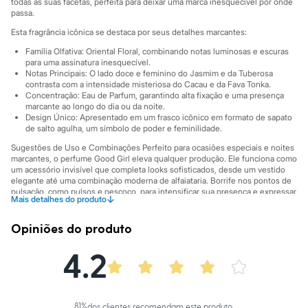
City
todas as suas facetas, perfeita para deixar uma marca inesquecível por onde
passa.
Clock House
Mindset
Esta fragrância icônica se destaca por seus detalhes marcantes:
Sawary
Yessica
Família Olfativa: Oriental Floral, combinando notas luminosas e escuras
para uma assinatura inesquecível.
Moda esportiva
Notas Principais: O lado doce e feminino do Jasmim e da Tuberosa
Acessórios
contrasta com a intensidade misteriosa do Cacau e da Fava Tonka.
Blusas
Concentração: Eau de Parfum, garantindo alta fixação e uma presença
Calçados
marcante ao longo do dia ou da noite.
Leggings
Design Único: Apresentado em um frasco icônico em formato de sapato
Shorts e Bermudas
de salto agulha, um símbolo de poder e feminilidade.
Tops
Sugestões de Uso e Combinações Perfeito para ocasiões especiais e noites
Moda íntima
marcantes, o perfume Good Girl eleva qualquer produção. Ele funciona como
Calcinhas
um acessório invisível que completa looks sofisticados, desde um vestido
Cintas e Modeladores
elegante até uma combinação moderna de alfaiataria. Borrife nos pontos de
Meias
pulsação, como pulsos e pescoço, para intensificar sua presença e expressar
↓
Mais detalhes do produto
Pijamas
sua confiança.
Sutiãs e Tops
A gente se encontra na C&A! ❤
Moda praia
Opiniões do produto
Biquínis
Informacoes gerais:
Maiôs
4.2
Cor
:
Único
Saídas de praia
Marcas
:
Carolina Herrera
Personagens
Plus size
Blusas e Camisetas
81
%
dos clientes recomendam este produto