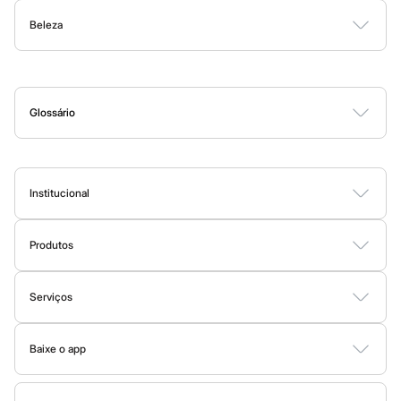
Botas
Beleza
Chinelos
Shorts e Bermudas
Moda Íntima
Pantufas
Perfumes
Maquiagem
Skincare
Corpo e Banho
Acessórios
Rasteirinhas
Sandálias
Tênis
Diversão
Glossário
Marcas
A
B
C
D
E
F
G
H
I
J
K
L
M
N
O
P
Q
R
S
T
U
V
W
X
Y
Z
0-9
Baby Club
Fifteen
Miss Fifteen
Palomino
Institucional
Moda íntima
Sobre a C&A
Calcinhas
Cuecas
Produtos
Fornecedores
Meias
Cartão C&A
Pijamas
Termos e condições
Moda praia
Sobre o cartão C&A
Serviços
Biquínis e Maiôs
Política de privacidade
C&A&VC
Blusas de proteção
Tipos de serviços
Sungas
Trabalhe conosco
Conheça o programa
Personagens
Baixe o app
Clique e retire
Sustentabilidade
Bluey
C&A Pay
Google store
Trocas e devoluções
Disney
Sobre o C&A Pay
Mapa do site
Hello Kitty