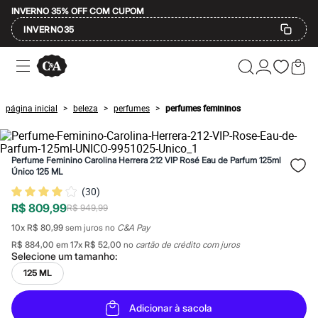
INVERNO 35% OFF COM CUPOM
INVERNO35
Ofertas
Compre por Departamento
Feminino
Masculino
página inicial
beleza
perfumes
perfumes femininos
>
>
>
Infantil
Calçados
Mindse7
Plus Size
Perfume Feminino Carolina Herrera 212 VIP Rosé Eau de Parfum 125ml
Até 20% off
Único 125 ML
Até 40% off
(
30
)
Até 60% off
A partir de 60% off
R$ 809,99
R$ 949,99
Feminino
10
x
R$ 80,99
sem juros no
C&A Pay
Em alta
Inverno
R$ 884,00
em
17
x
R$ 52,00
no
cartão de crédito com juros
Alfaiataria
Selecione um
tamanho
:
Novidades
125 ML
Roupas
Blusas e Camisetas
Básicos
Adicionar à sacola