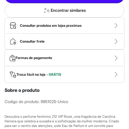
Calças
Casacos e Jaquetas
Encontrar similares
Jeans
Macacões
Saias
Consultar produtos em lojas proximas
Shorts e Bermudas
Vestidos
Acessórios
Consultar frete
Bolsas
Bonés e Chapéus
Bijoux
Cintos
Formas de pagamento
Óculos
Relógios
Calçados
Troca fácil na loja -
GRÁTIS
Botas
Chinelos
Rasteirinhas
Sobre o produto
Sandálias
Sapatilhas
Codigo do produto
:
9951025-Unico
Tênis
Marcas
City
Descubra o perfume feminino 212 VIP Rosé, uma fragrância de Carolina
Clock House
Herrera que celebra a ousadia e a sofisticação da mulher moderna. Criado
Mindset
para ser o centro das atenções, este Eau de Parfum é um convite para