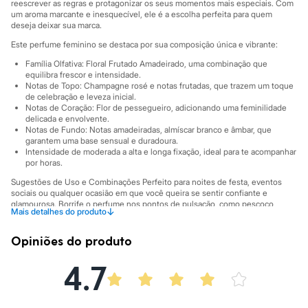
Sawary
reescrever as regras e protagonizar os seus momentos mais especiais. Com
Yessica
um aroma marcante e inesquecível, ele é a escolha perfeita para quem
deseja deixar sua marca.
Moda esportiva
Acessórios
Este perfume feminino se destaca por sua composição única e vibrante:
Blusas
Calçados
Família Olfativa: Floral Frutado Amadeirado, uma combinação que
equilibra frescor e intensidade.
Leggings
Notas de Topo: Champagne rosé e notas frutadas, que trazem um toque
Shorts e Bermudas
de celebração e leveza inicial.
Tops
Notas de Coração: Flor de pessegueiro, adicionando uma feminilidade
Moda íntima
delicada e envolvente.
Calcinhas
Notas de Fundo: Notas amadeiradas, almíscar branco e âmbar, que
Cintas e Modeladores
garantem uma base sensual e duradoura.
Meias
Intensidade de moderada a alta e longa fixação, ideal para te acompanhar
Pijamas
por horas.
Sutiãs e Tops
Sugestões de Uso e Combinações Perfeito para noites de festa, eventos
Moda praia
sociais ou qualquer ocasião em que você queira se sentir confiante e
Biquínis
glamourosa. Borrife o perfume nos pontos de pulsação, como pescoço,
↓
Mais detalhes do produto
Maiôs
pulsos e atrás das orelhas, para potencializar a sua fixação e projeção. O 212
Saídas de praia
VIP Rosé é um acessório invisível que completa qualquer look, do casual
Personagens
chique ao mais elaborado, expressando uma personalidade autêntica e cheia
Opiniões do produto
de atitude.
Plus size
Blusas e Camisetas
4.7
A gente se encontra na C&A! ❤
Calças
Casacos e Jaquetas
Informacoes gerais:
Jeans
Cor
:
Único