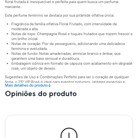
Sawary
floral frutada é inesquecível e perfeita para quem busca um perfume
Yessica
marcante.
Moda esportiva
Este perfume feminino se destaca por sua pirâmide olfativa única:
Acessórios
Blusas
Fragrância da família olfativa Floral Frutado, com intensidade de
Calçados
moderada a alta.
Notas de topo: Champagne Rosé e toques frutados que trazem frescor e
Leggings
um brilho inicial.
Shorts e Bermudas
Notas de coração: Flor de pessegueiro, adicionando uma delicadeza
Tops
feminina e aveludada.
Moda íntima
Notas de fundo: Notas amadeiradas, almíscar branco e âmbar, que
Calcinhas
garantem uma base sensual e duradoura.
Cintas e Modeladores
Embalagem icônica em formato de cápsula com acabamento em dégradé
Meias
rosé, um objeto de desejo.
Pijamas
Sugestões de Uso e Combinações Perfeito para ser o coração de qualquer
Sutiãs e Tops
festa, o 212 VIP Rosé é ideal para eventos noturnos, jantares especiais e
Moda praia
↓
Mais detalhes do produto
celebrações. Sua versatilidade também permite o uso durante o dia, em
Biquínis
Opiniões do produto
ocasiões que pedem um toque extra de glamour e confiança. Borrife nos
Maiôs
pontos de pulsação, como pulsos, pescoço e atrás das orelhas, para uma
Saídas de praia
perfumação que acompanha você por horas, tornando cada momento
Personagens
inesquecível.
Plus size
A gente se encontra na C&A! ❤
Blusas e Camisetas
Calças
Notas de topo: champagne, notas frutadas Notas de coração: flor de
Casacos e Jaquetas
pêssego Notas de fundo: notas amadeiradas, almíscar branco, âmbar
Jeans
Intensidade: moderada, alto