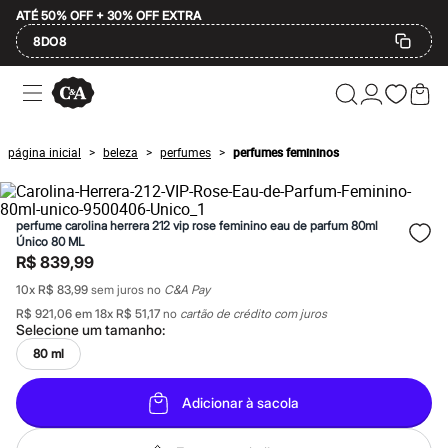
ATÉ 50% OFF + 30% OFF EXTRA
8DO8
Ofertas
Compre por Departamento
Feminino
Masculino
página inicial
beleza
perfumes
perfumes femininos
>
>
>
Infantil
Calçados
Mindse7
Plus Size
perfume carolina herrera 212 vip rose feminino eau de parfum 80ml
Até 20% off
Único 80 ML
Até 40% off
R$ 839,99
Até 60% off
A partir de 60% off
10
x
R$ 83,99
sem juros no
C&A Pay
Feminino
R$ 921,06
em
18
x
R$ 51,17
no
cartão de crédito com juros
Em alta
Selecione um
tamanho
:
Inverno
80 ml
Alfaiataria
Novidades
Roupas
Adicionar à sacola
Blusas e Camisetas
Básicos