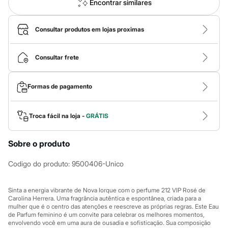
Calças
Encontrar similares
Casacos e Jaquetas
Jeans
Macacões
Consultar produtos em lojas proximas
Saias
Shorts e Bermudas
Vestidos
Consultar frete
Acessórios
Bolsas
Bonés e Chapéus
Formas de pagamento
Bijoux
Cintos
Óculos
Troca fácil na loja -
GRÁTIS
Relógios
Calçados
Botas
Sobre o produto
Chinelos
Rasteirinhas
Codigo do produto
:
9500406-Unico
Sandálias
Sapatilhas
Tênis
Sinta a energia vibrante de Nova Iorque com o perfume 212 VIP Rosé de
Marcas
Carolina Herrera. Uma fragrância autêntica e espontânea, criada para a
City
mulher que é o centro das atenções e reescreve as próprias regras. Este Eau
Clock House
de Parfum feminino é um convite para celebrar os melhores momentos,
Mindset
envolvendo você em uma aura de ousadia e sofisticação. Sua composição