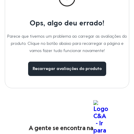
Moda esportiva
Shorts e Saias
Informacoes gerais:
Vestidos
Cor
:
Único
Masculino
Marcas
:
Carolina Herrera
Ops, algo deu errado!
Em alta
Dia dos Pais
Inverno
Parece que tivemos um problema ao carregar as avaliações do
Novidades
produto. Clique no botão abaixo para recarregar a página e
Roupas
Bermudas
vamos fazer tudo funcionar novamente!
Camisas
Calças
Camisetas e Regatas
Recarregar avaliações do produto
Casacos e Jaquetas
Jeans
Polos
Acessórios
Bolsas e Mochilas
Chapéus e Bonés
Cintos
Carteiras
Óculos
Relógios
Calçados
A gente se encontra na
Botas