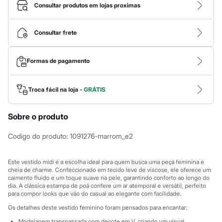
Roupas
Consultar produtos em lojas proximas
Blusas e Camisetas
Básicos
Calças
Consultar frete
Casacos e Jaquetas
Jeans
Macacões
Formas de pagamento
Saias
Shorts e Bermudas
Vestidos
Acessórios
Troca fácil na loja -
GRÁTIS
Bolsas
Bonés e Chapéus
Sobre o produto
Bijoux
Cintos
Óculos
Codigo do produto
:
1091276-marrom_e2
Relógios
Calçados
Botas
Este vestido midi é a escolha ideal para quem busca uma peça feminina e
Chinelos
cheia de charme. Confeccionado em tecido leve de viscose, ele oferece um
caimento fluido e um toque suave na pele, garantindo conforto ao longo do
Rasteirinhas
dia. A clássica estampa de poá confere um ar atemporal e versátil, perfeito
Sandálias
para compor looks que vão do casual ao elegante com facilidade.
Sapatilhas
Tênis
Os detalhes deste vestido feminino foram pensados para encantar:
Marcas
Modelagem transpassada com decote em V, criando um visual