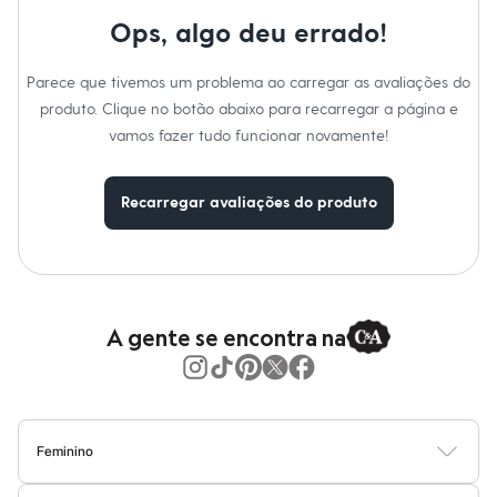
Calças
Tipo
:
Dia a dia
Gênero
:
Feminino
Casacos e Jaquetas
Ops, algo deu errado!
Jeans
Cuidados com a peca:
Moda esportiva
Parece que tivemos um problema ao carregar as avaliações do
Shorts e Saias
Lavar à mão.
Vestidos
produto. Clique no botão abaixo para recarregar a página e
Não alvejar.
Masculino
Não secar em secadora.
vamos fazer tudo funcionar novamente!
Em alta
Secar na vertical.
Passar em temperatura mínima.
Dia dos Pais
Não lavar a seco.
Inverno
Recarregar avaliações do produto
Novidades
Roupas
Bermudas
Camisas
Calças
Camisetas e Regatas
Casacos e Jaquetas
A gente se encontra na
Jeans
Polos
Acessórios
Bolsas e Mochilas
Chapéus e Bonés
Cintos
Feminino
Carteiras
Blusas
Calças
Vestidos
Saias
Casacos
Moda Praia
Moda Íntima
Óculos