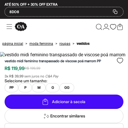
ATÉ 50% OFF + 30% OFF EXTRA
8DO8
Ofertas
Compre por Departamento
Feminino
Masculino
página inicial
moda feminina
roupas
vestidos
>
>
>
Infantil
Calçados
Plus Size
vestido midi feminino transpassado de viscose poá marrom PP
2 calçados por R$189
2 peças por R$199
R$ 119,99
R$ 199,99
3 lingeries por R$99
3
x
R$ 39,99
sem juros no
C&A Pay
3 itens de beleza por R$129
Selecione um
tamanho
:
Até 20% off
Até 40% off
PP
P
M
G
GG
Até 60% off
A partir de 60% off
Adicionar à sacola
Feminino
Em alta
Inverno
Encontrar similares
Alfaiataria
Novidades