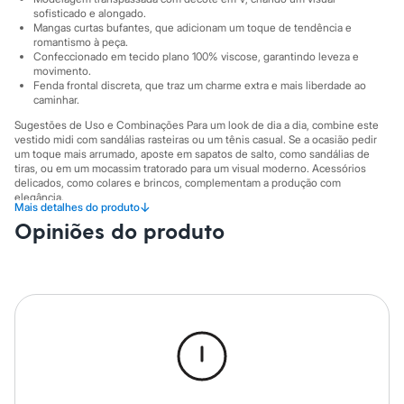
City
sofisticado e alongado.
Clock House
Mangas curtas bufantes, que adicionam um toque de tendência e
Mindset
romantismo à peça.
Sawary
Confeccionado em tecido plano 100% viscose, garantindo leveza e
Yessica
movimento.
Moda esportiva
Fenda frontal discreta, que traz um charme extra e mais liberdade ao
Acessórios
caminhar.
Blusas
Sugestões de Uso e Combinações Para um look de dia a dia, combine este
Calçados
vestido midi com sandálias rasteiras ou um tênis casual. Se a ocasião pedir
Leggings
um toque mais arrumado, aposte em sapatos de salto, como sandálias de
Shorts e Bermudas
tiras, ou em um mocassim tratorado para um visual moderno. Acessórios
Tops
delicados, como colares e brincos, complementam a produção com
Moda íntima
elegância.
↓
Mais detalhes do produto
Calcinhas
A gente se encontra na C&A! ❤ Altura 1,77 m, busto 81 cm, cintura 62 cm,
Opiniões do produto
Cintas e Modeladores
quadril 88 cm
Meias
Pijamas
A Modelo veste tamanho P.
Sutiãs e Tops
Moda praia
Biquínis
Informacoes gerais:
Maiôs
Material
:
100% viscose
Saídas de praia
Cor
:
Marrom
Personagens
Marcas
:
C&A
Plus size
Decote
:
Decote V
Blusas e Camisetas
Manga
:
Manga curta