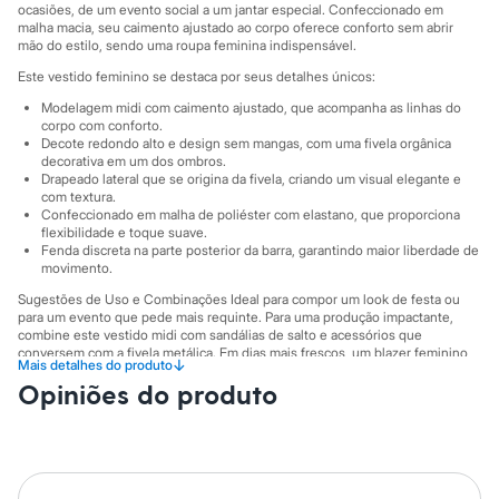
Sawary
ocasiões, de um evento social a um jantar especial. Confeccionado em
Yessica
malha macia, seu caimento ajustado ao corpo oferece conforto sem abrir
Moda esportiva
mão do estilo, sendo uma roupa feminina indispensável.
Acessórios
Este vestido feminino se destaca por seus detalhes únicos:
Blusas
Calçados
Modelagem midi com caimento ajustado, que acompanha as linhas do
Leggings
corpo com conforto.
Shorts e Bermudas
Decote redondo alto e design sem mangas, com uma fivela orgânica
decorativa em um dos ombros.
Tops
Drapeado lateral que se origina da fivela, criando um visual elegante e
Moda íntima
com textura.
Calcinhas
Confeccionado em malha de poliéster com elastano, que proporciona
Cintas e Modeladores
flexibilidade e toque suave.
Meias
Fenda discreta na parte posterior da barra, garantindo maior liberdade de
Pijamas
movimento.
Sutiãs e Tops
Sugestões de Uso e Combinações Ideal para compor um look de festa ou
Moda praia
para um evento que pede mais requinte. Para uma produção impactante,
Biquínis
combine este vestido midi com sandálias de salto e acessórios que
Maiôs
conversem com a fivela metálica. Em dias mais frescos, um blazer feminino
Saídas de praia
↓
Mais detalhes do produto
ou uma estola complementam o visual com elegância, tornando-o uma peça
Personagens
Opiniões do produto
versátil para o seu guarda-roupa.
Plus size
A gente se encontra na C&A! ❤/38
Blusas e Camisetas
Calças
Casacos e Jaquetas
A Modelo veste tamanho P.
Suas medidas são:
Jeans
Altura: 176cm / Busto: 97cm / Cintura: 107cm / Quadril: 127cm.