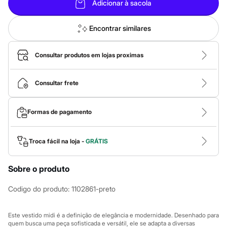
Calças
Adicionar à sacola
Casacos e Jaquetas
Jeans
Macacões
Encontrar similares
Saias
Shorts e Bermudas
Vestidos
Consultar produtos em lojas proximas
Acessórios
Bolsas
Bonés e Chapéus
Consultar frete
Bijoux
Cintos
Óculos
Formas de pagamento
Relógios
Calçados
Botas
Troca fácil na loja -
GRÁTIS
Chinelos
Rasteirinhas
Sandálias
Sobre o produto
Sapatilhas
Tênis
Codigo do produto
:
1102861-preto
Marcas
City
Clock House
Este vestido midi é a definição de elegância e modernidade. Desenhado para
Mindset
quem busca uma peça sofisticada e versátil, ele se adapta a diversas