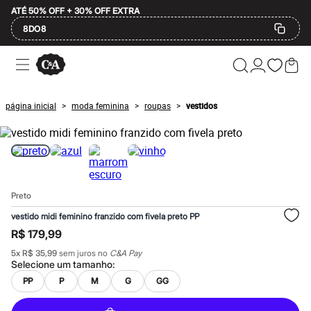
ATÉ 50% OFF + 30% OFF EXTRA
8DO8
Ofertas
Compre por Departamento
Feminino
Masculino
página inicial
moda feminina
roupas
vestidos
>
>
>
Infantil
Calçados
Mindse7
Plus Size
Até 20% off
Até 40% off
Até 60% off
Preto
A partir de 60% off
Feminino
vestido midi feminino franzido com fivela preto PP
Em alta
R$ 179,99
Inverno
Alfaiataria
5
x
R$ 35,99
sem juros no
C&A Pay
Novidades
Selecione um
tamanho
:
Roupas
PP
P
M
G
GG
Blusas e Camisetas
Básicos