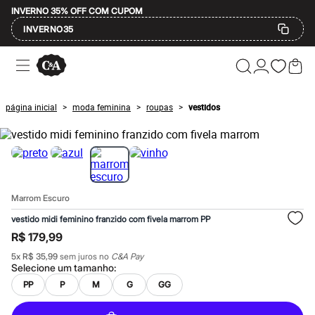
INVERNO 35% OFF COM CUPOM
INVERNO35
Ofertas
Compre por Departamento
Feminino
Masculino
página inicial
moda feminina
roupas
vestidos
>
>
>
Infantil
Calçados
Mindse7
Plus Size
Até 20% off
Até 40% off
Até 60% off
Marrom Escuro
A partir de 60% off
Feminino
vestido midi feminino franzido com fivela marrom PP
Em alta
R$ 179,99
Inverno
Alfaiataria
5
x
R$ 35,99
sem juros no
C&A Pay
Novidades
Selecione um
tamanho
:
Roupas
PP
P
M
G
GG
Blusas e Camisetas
Básicos