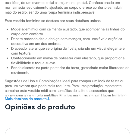
Sawary
ocasiões, de um evento social a um jantar especial. Confeccionado em
Yessica
malha macia, seu caimento ajustado ao corpo oferece conforto sem abrir
Moda esportiva
mão do estilo, sendo uma roupa feminina indispensável.
Acessórios
Este vestido feminino se destaca por seus detalhes únicos:
Blusas
Calçados
Modelagem midi com caimento ajustado, que acompanha as linhas do
Leggings
corpo com conforto.
Shorts e Bermudas
Decote redondo alto e design sem mangas, com uma fivela orgânica
decorativa em um dos ombros.
Tops
Drapeado lateral que se origina da fivela, criando um visual elegante e
Moda íntima
com textura.
Calcinhas
Confeccionado em malha de poliéster com elastano, que proporciona
Cintas e Modeladores
flexibilidade e toque suave.
Meias
Fenda discreta na parte posterior da barra, garantindo maior liberdade de
Pijamas
movimento.
Sutiãs e Tops
Sugestões de Uso e Combinações Ideal para compor um look de festa ou
Moda praia
para um evento que pede mais requinte. Para uma produção impactante,
Biquínis
combine este vestido midi com sandálias de salto e acessórios que
Maiôs
conversem com a fivela metálica. Em dias mais frescos, um blazer feminino
Saídas de praia
↓
Mais detalhes do produto
ou uma estola complementam o visual com elegância, tornando-o uma peça
Personagens
Opiniões do produto
versátil para o seu guarda-roupa.
Plus size
A gente se encontra na C&A! ❤/38
Blusas e Camisetas
Calças
Casacos e Jaquetas
A Modelo veste tamanho P.
Suas medidas são:
Jeans
Altura: 176cm / Busto: 97cm / Cintura: 107cm / Quadril: 127cm.