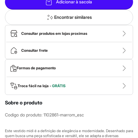
Calças
Adicionar à sacola
Casacos e Jaquetas
Jeans
Macacões
Encontrar similares
Saias
Shorts e Bermudas
Vestidos
Consultar produtos em lojas proximas
Acessórios
Bolsas
Bonés e Chapéus
Consultar frete
Bijoux
Cintos
Óculos
Formas de pagamento
Relógios
Calçados
Botas
Troca fácil na loja -
GRÁTIS
Chinelos
Rasteirinhas
Sandálias
Sobre o produto
Sapatilhas
Tênis
Codigo do produto
:
1102861-marrom_esc
Marcas
City
Clock House
Este vestido midi é a definição de elegância e modernidade. Desenhado para
Mindset
quem busca uma peça sofisticada e versátil, ele se adapta a diversas