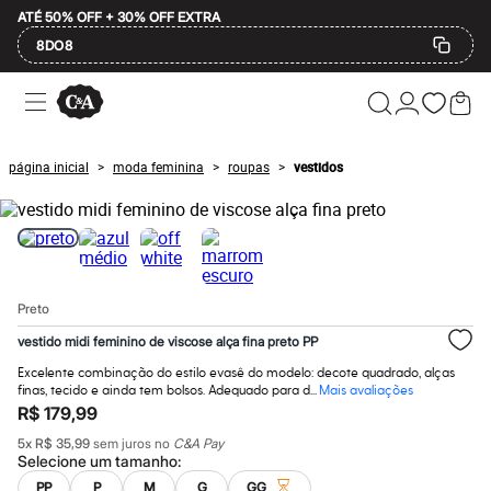
ATÉ 50% OFF + 30% OFF EXTRA
8DO8
Ofertas
Compre por Departamento
Feminino
Masculino
página inicial
moda feminina
roupas
vestidos
>
>
>
Infantil
Calçados
Mindse7
Plus Size
Até 20% off
Até 40% off
Até 60% off
Preto
A partir de 60% off
Feminino
vestido midi feminino de viscose alça fina preto PP
Em alta
Inverno
Excelente combinação do estilo evasê do modelo: decote quadrado, alças
finas, tecido e ainda tem bolsos. Adequado para d...
Mais avaliações
Alfaiataria
R$ 179,99
Novidades
Roupas
5
x
R$ 35,99
sem juros no
C&A Pay
Blusas e Camisetas
Selecione um
tamanho
:
Básicos
PP
P
M
G
GG