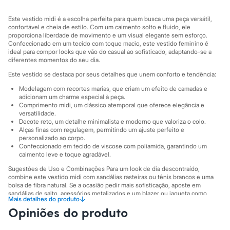
Sawary
Yessica
Este vestido midi é a escolha perfeita para quem busca uma peça versátil,
Moda esportiva
confortável e cheia de estilo. Com um caimento solto e fluido, ele
Acessórios
proporciona liberdade de movimento e um visual elegante sem esforço.
Blusas
Confeccionado em um tecido com toque macio, este vestido feminino é
Calçados
ideal para compor looks que vão do casual ao sofisticado, adaptando-se a
Leggings
diferentes momentos do seu dia.
Shorts e Bermudas
Este vestido se destaca por seus detalhes que unem conforto e tendência:
Tops
Moda íntima
Modelagem com recortes marias, que criam um efeito de camadas e
Calcinhas
adicionam um charme especial à peça.
Cintas e Modeladores
Comprimento midi, um clássico atemporal que oferece elegância e
Meias
versatilidade.
Pijamas
Decote reto, um detalhe minimalista e moderno que valoriza o colo.
Alças finas com regulagem, permitindo um ajuste perfeito e
Sutiãs e Tops
personalizado ao corpo.
Moda praia
Confeccionado em tecido de viscose com poliamida, garantindo um
Biquínis
caimento leve e toque agradável.
Maiôs
Saídas de praia
Sugestões de Uso e Combinações Para um look de dia descontraído,
Personagens
combine este vestido midi com sandálias rasteiras ou tênis brancos e uma
bolsa de fibra natural. Se a ocasião pedir mais sofisticação, aposte em
Plus size
sandálias de salto, acessórios metalizados e um blazer ou jaqueta como
Blusas e Camisetas
↓
Mais detalhes do produto
sobreposição. É uma peça-chave que transita facilmente entre um passeio
Calças
Opiniões do produto
no parque e um jantar especial.
Casacos e Jaquetas
Jeans
A gente se encontra na C&A! ❤