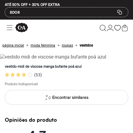
ATÉ 50% OFF + 30% OFF EXTRA
8DO8
Ofertas
Compre por Departamento
Feminino
Masculino
página inicial
moda feminina
roupas
vestidos
>
>
>
Infantil
Calçados
Mindse7
Plus Size
vestido midi de viscose manga bufante poá azul
Até 20% off
(
53
)
Até 40% off
Até 60% off
Produto Indisponível
A partir de 60% off
Feminino
Em alta
Encontrar similares
Inverno
Alfaiataria
Novidades
Roupas
Opiniões do produto
Blusas e Camisetas
Básicos