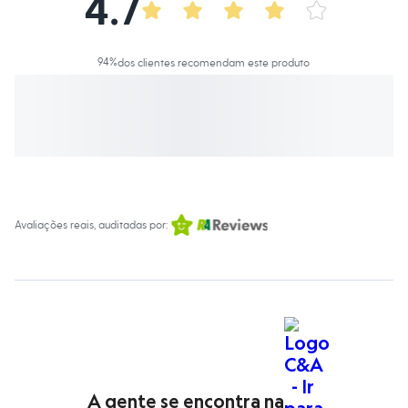
4.7
Calças
Casacos e Jaquetas
Jeans
Macacões
94
%
dos clientes recomendam este produto
Saias
Shorts e Bermudas
Vestidos
Acessórios
Bolsas
Bonés e Chapéus
Bijoux
Cintos
Óculos
Relógios
Avaliações reais, auditadas por:
Calçados
Botas
Chinelos
Rasteirinhas
Sandálias
Sapatilhas
Tênis
Marcas
City
Clock House
Mindset
A gente se encontra na