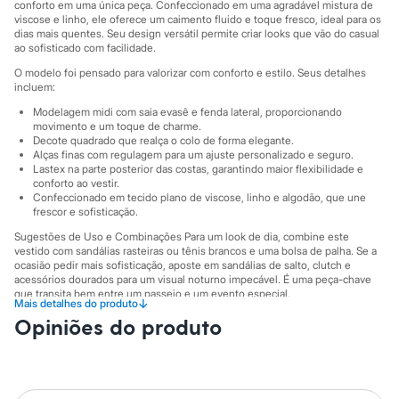
City
conforto em uma única peça. Confeccionado em uma agradável mistura de
Clock House
viscose e linho, ele oferece um caimento fluido e toque fresco, ideal para os
dias mais quentes. Seu design versátil permite criar looks que vão do casual
Mindset
ao sofisticado com facilidade.
Sawary
Yessica
O modelo foi pensado para valorizar com conforto e estilo. Seus detalhes
Moda esportiva
incluem:
Acessórios
Modelagem midi com saia evasê e fenda lateral, proporcionando
Blusas
movimento e um toque de charme.
Calçados
Decote quadrado que realça o colo de forma elegante.
Leggings
Alças finas com regulagem para um ajuste personalizado e seguro.
Shorts e Bermudas
Lastex na parte posterior das costas, garantindo maior flexibilidade e
Tops
conforto ao vestir.
Moda íntima
Confeccionado em tecido plano de viscose, linho e algodão, que une
Calcinhas
frescor e sofisticação.
Cintas e Modeladores
Sugestões de Uso e Combinações Para um look de dia, combine este
Meias
vestido com sandálias rasteiras ou tênis brancos e uma bolsa de palha. Se a
Pijamas
ocasião pedir mais sofisticação, aposte em sandálias de salto, clutch e
Sutiãs e Tops
acessórios dourados para um visual noturno impecável. É uma peça-chave
Moda praia
que transita bem entre um passeio e um evento especial.
↓
Mais detalhes do produto
Biquínis
A gente se encontra na C&A! ❤
Opiniões do produto
Maiôs
Saídas de praia
A Modelo veste tamanho GG1.
Suas medidas são:
Personagens
Plus size
Altura: 167cm / Busto: 112cm / Cintura: 99cm / Quadril: 128cm.
Blusas e Camisetas