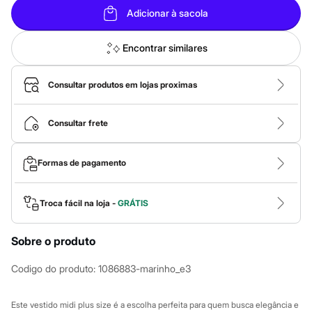
Roupas
Adicionar à sacola
Blusas e Camisetas
Básicos
Calças
Encontrar similares
Casacos e Jaquetas
Jeans
Macacões
Consultar produtos em lojas proximas
Saias
Shorts e Bermudas
Vestidos
Consultar frete
Acessórios
Bolsas
Bonés e Chapéus
Formas de pagamento
Bijoux
Cintos
Óculos
Relógios
Troca fácil na loja -
GRÁTIS
Calçados
Botas
Chinelos
Sobre o produto
Rasteirinhas
Sandálias
Codigo do produto
:
1086883-marinho_e3
Sapatilhas
Tênis
Marcas
Este vestido midi plus size é a escolha perfeita para quem busca elegância e