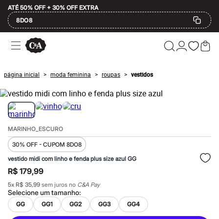
ATÉ 50% OFF + 30% OFF EXTRA
8DO8
Ofertas
Compre por Departamento
Feminino
Masculino
página inicial
moda feminina
roupas
vestidos
>
>
>
Infantil
Calçados
Plus Size
2 calçados por R$189
2 peças por R$199
3 lingeries por R$99
MARINHO_ESCURO
3 itens de beleza por R$129
Até 20% off
30% OFF - CUPOM 8DO8
Até 40% off
Até 60% off
vestido midi com linho e fenda plus size azul GG
A partir de 60% off
R$ 179,99
Feminino
Em alta
5
x
R$ 35,99
sem juros no
C&A Pay
Selecione um
tamanho
:
Inverno
Alfaiataria
GG
GG1
GG2
GG3
GG4
Novidades