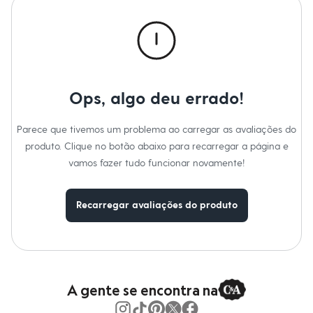
Calças
Informacoes gerais:
Casacos e Jaquetas
Material
:
80% viscose, 15% linho, 5% algodão
Jeans
Cor
:
Azul
Moda esportiva
Marcas
:
C&A
Shorts e Saias
Decote
:
Decote Quadrado
Vestidos
Manga
:
Alcinha
Tipo
:
Dia a dia
Masculino
Gênero
:
Feminino
Em alta
Ops, algo deu errado!
Dia dos Pais
Inverno
Novidades
Parece que tivemos um problema ao carregar as avaliações do
Roupas
produto. Clique no botão abaixo para recarregar a página e
Bermudas
vamos fazer tudo funcionar novamente!
Camisas
Calças
Camisetas e Regatas
Casacos e Jaquetas
Recarregar avaliações do produto
Jeans
Polos
Acessórios
Bolsas e Mochilas
Chapéus e Bonés
Cintos
A gente se encontra na
Carteiras
Óculos