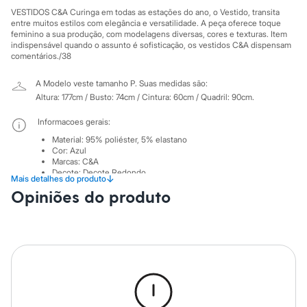
Sawary
VESTIDOS C&A Curinga em todas as estações do ano, o Vestido, transita
Yessica
entre muitos estilos com elegância e versatilidade. A peça oferece toque
Moda esportiva
feminino a sua produção, com modelagens diversas, cores e texturas. Item
Acessórios
indispensável quando o assunto é sofisticação, os vestidos C&A dispensam
Blusas
comentários./38
Calçados
Leggings
A Modelo veste tamanho P.
Suas medidas são:
Shorts e Bermudas
Altura: 177cm / Busto: 74cm / Cintura: 60cm / Quadril: 90cm.
Tops
Moda íntima
Informacoes gerais:
Calcinhas
Cintas e Modeladores
Material
:
95% poliéster, 5% elastano
Meias
Cor
:
Azul
Marcas
:
C&A
Pijamas
Decote
:
Decote Redondo
Sutiãs e Tops
↓
Mais detalhes do produto
Manga
:
Manga longa
Moda praia
Opiniões do produto
Tipo
:
Festa
Biquínis
Gênero
:
Feminino
Maiôs
Saídas de praia
Cuidados com a peca:
Personagens
Temperatura até 40º.
Plus size
Não alvejar.
Blusas e Camisetas
Não secar em secadora.
Calças
Secar na vertical.
Casacos e Jaquetas
Passar em temperatura média.
Jeans
Lavar a seco.