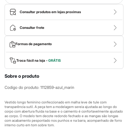
Calças
Casacos e Jaquetas
Jeans
Consultar produtos em lojas proximas
Macacões
Saias
Shorts e Bermudas
Consultar frete
Vestidos
Acessórios
Bolsas
Formas de pagamento
Bonés e Chapéus
Bijoux
Cintos
Troca fácil na loja -
GRÁTIS
Óculos
Relógios
Calçados
Sobre o produto
Botas
Chinelos
Codigo do produto
:
1112859-azul_marin
Rasteirinhas
Sandálias
Sapatilhas
Vestido longo feminino confeccionado em malha leve de tule com
Tênis
transparência sutil. A peça tem a modelagem sereia ajustada ao longo do
Marcas
corpo com abertura fluida na base e o caimento é confortavelmente ajustado
City
ao corpo. O modelo tem decote redondo fechado e as mangas são longas
Clock House
com acabamento pespontado nos punhos e na barra, acompanhado de forro
Mindset
interno curto em tom sobre tom.