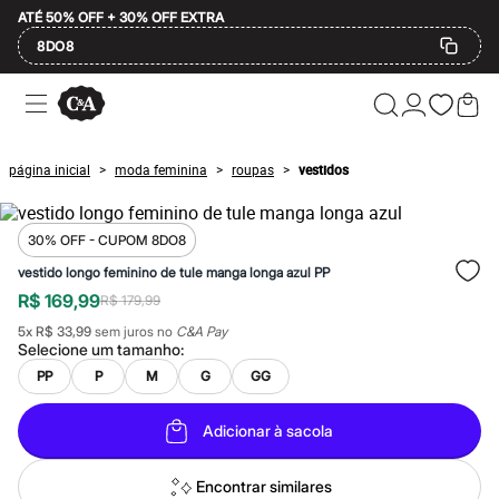
ATÉ 50% OFF + 30% OFF EXTRA
8DO8
Ofertas
Compre por Departamento
Feminino
Masculino
página inicial
moda feminina
roupas
vestidos
>
>
>
Infantil
Calçados
Mindse7
Plus Size
30% OFF - CUPOM 8DO8
Até 20% off
vestido longo feminino de tule manga longa azul PP
Até 40% off
R$ 169,99
Até 60% off
R$ 179,99
A partir de 60% off
5
x
R$ 33,99
sem juros no
C&A Pay
Feminino
Selecione um
tamanho
:
Em alta
PP
P
M
G
GG
Inverno
Alfaiataria
Novidades
Adicionar à sacola
Roupas
Blusas e Camisetas
Básicos
Encontrar similares