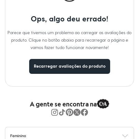
Moda esportiva
Shorts e Saias
Vestidos
Ops, algo deu errado!
Masculino
Em alta
Dia dos Pais
Parece que tivemos um problema ao carregar as avaliações do
Inverno
produto. Clique no botão abaixo para recarregar a página e
Novidades
Roupas
vamos fazer tudo funcionar novamente!
Bermudas
Camisas
Calças
Recarregar avaliações do produto
Camisetas e Regatas
Casacos e Jaquetas
Jeans
Polos
Acessórios
Bolsas e Mochilas
Chapéus e Bonés
A gente se encontra na
Cintos
Carteiras
Óculos
Relógios
Calçados
Botas
Feminino