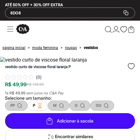
ATÉ 50% OFF + 30% OFF EXTRA
8DO8
Ofertas
Compre por Departamento
Feminino
Masculino
página inicial
moda feminina
roupas
vestidos
>
>
>
Infantil
Calçados
Mindse7
vestido curto de viscose floral laranja P
Plus Size
Até 20% off
(
0
)
Até 40% off
R$ 49,99
Até 60% off
R$ 139,99
A partir de 60% off
1
x
R$ 49,99
sem juros no
C&A Pay
Feminino
Selecione um
tamanho
:
Em alta
PP
P
M
G
GG
Inverno
Alfaiataria
Novidades
Adicionar à sacola
Roupas
Blusas e Camisetas
Básicos
Encontrar similares