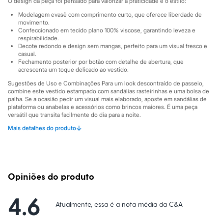
O design da peça foi pensado para valorizar a praticidade e o estilo:
Sawary
Yessica
Modelagem evasê com comprimento curto, que oferece liberdade de
Moda esportiva
movimento.
Acessórios
Confeccionado em tecido plano 100% viscose, garantindo leveza e
Blusas
respirabilidade.
Calçados
Decote redondo e design sem mangas, perfeito para um visual fresco e
casual.
Leggings
Fechamento posterior por botão com detalhe de abertura, que
Shorts e Bermudas
acrescenta um toque delicado ao vestido.
Tops
Moda íntima
Sugestões de Uso e Combinações Para um look descontraído de passeio,
Calcinhas
combine este vestido estampado com sandálias rasteirinhas e uma bolsa de
Cintas e Modeladores
palha. Se a ocasião pedir um visual mais elaborado, aposte em sandálias de
plataforma ou anabelas e acessórios como brincos maiores. É uma peça
Meias
versátil que transita facilmente do dia para a noite.
Pijamas
Sutiãs e Tops
↓
Mais detalhes do produto
A gente se encontra na C&A! ❤
Moda praia
Biquínis
A Modelo veste tamanho P.
Suas medidas são:
Maiôs
Altura: 179cm / Busto: 94cm / Cintura: 72cm / Quadril: 95cm.
Saídas de praia
Personagens
Opiniões do produto
Informacoes gerais:
Plus size
Blusas e Camisetas
Material
:
100% viscose
Calças
4.6
Cor
:
Laranja
Marcas
Atualmente, essa é a nota média da C&A
:
C&A
Casacos e Jaquetas
Decote
:
Decote Redondo
Jeans
Manga
:
Sem manga