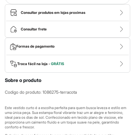
Calças
Casacos e Jaquetas
Jeans
Consultar produtos em lojas proximas
Macacões
Saias
Shorts e Bermudas
Consultar frete
Vestidos
Acessórios
Bolsas
Formas de pagamento
Bonés e Chapéus
Bijoux
Cintos
Troca fácil na loja -
GRÁTIS
Óculos
Relógios
Calçados
Sobre o produto
Botas
Chinelos
Codigo do produto
:
1086275-terracota
Rasteirinhas
Sandálias
Sapatilhas
Este vestido curto é a escolha perfeita para quem busca leveza e estilo em
Tênis
uma única peça. Sua estampa floral vibrante traz um ar alegre e feminino,
Marcas
ideal para os dias de sol. Confeccionado em tecido plano de viscose, ele
City
proporciona um caimento fluido e um toque suave na pele, garantindo
Clock House
conforto e frescor.
Mindset