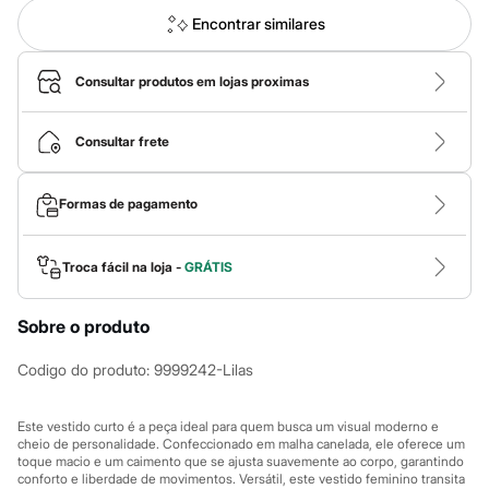
Calças
Casacos e Jaquetas
Encontrar similares
Jeans
Macacões
Saias
Consultar produtos em lojas proximas
Shorts e Bermudas
Vestidos
Acessórios
Consultar frete
Bolsas
Bonés e Chapéus
Bijoux
Formas de pagamento
Cintos
Óculos
Relógios
Troca fácil na loja -
GRÁTIS
Calçados
Botas
Chinelos
Sobre o produto
Rasteirinhas
Sandálias
Codigo do produto
:
9999242-Lilas
Sapatilhas
Tênis
Marcas
Este vestido curto é a peça ideal para quem busca um visual moderno e
City
cheio de personalidade. Confeccionado em malha canelada, ele oferece um
Clock House
toque macio e um caimento que se ajusta suavemente ao corpo, garantindo
Mindset
conforto e liberdade de movimentos. Versátil, este vestido feminino transita