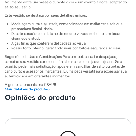
Sawary
facilmente entre um passeio durante o dia e um evento à noite, adaptando-
Yessica
se ao seu estilo.
Moda esportiva
Este vestido se destaca por seus detalhes únicos:
Acessórios
Blusas
Modelagem curta e ajustada, confeccionada em malha canelada que
Calçados
proporciona flexibilidade.
Leggings
Decote coração com detalhe de recorte vazado no busto, um toque
charmoso e atual.
Shorts e Bermudas
Alças finas que conferem delicadeza ao visual.
Tops
Possui forro interno, garantindo mais conforto e segurança ao usar.
Moda íntima
Calcinhas
Sugestões de Uso e Combinações Para um look casual e despojado,
Cintas e Modeladores
combine seu vestido curto com tênis brancos e uma jaqueta jeans. Se a
Meias
ocasião pede mais sofisticação, aposte em sandálias de salto ou botas de
cano curto e acessórios marcantes. É uma peça versátil para expressar sua
Pijamas
autenticidade em diferentes momentos.
Sutiãs e Tops
Moda praia
A gente se encontra na C&A! ❤
Biquínis
↓
Mais detalhes do produto
Informacoes gerais:
Maiôs
Opiniões do produto
Saídas de praia
Material
:
Elastano
Personagens
Cor
:
Roxo
Plus size
Marcas
:
Clock House
Blusas e Camisetas
Manga
:
Alcinha
Tipo
:
Canelado
Calças
Gênero
:
Feminino
Casacos e Jaquetas
Jeans