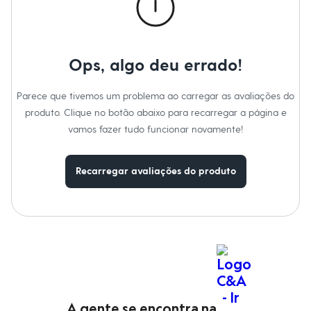
Moda esportiva
Shorts e Saias
Vestidos
Masculino
Em alta
Ops, algo deu errado!
Dia dos Pais
Inverno
Novidades
Parece que tivemos um problema ao carregar as avaliações do
Roupas
produto. Clique no botão abaixo para recarregar a página e
Bermudas
Camisas
vamos fazer tudo funcionar novamente!
Calças
Camisetas e Regatas
Casacos e Jaquetas
Recarregar avaliações do produto
Jeans
Polos
Acessórios
Bolsas e Mochilas
Chapéus e Bonés
Cintos
Carteiras
Óculos
Relógios
Calçados
Botas
A gente se encontra na