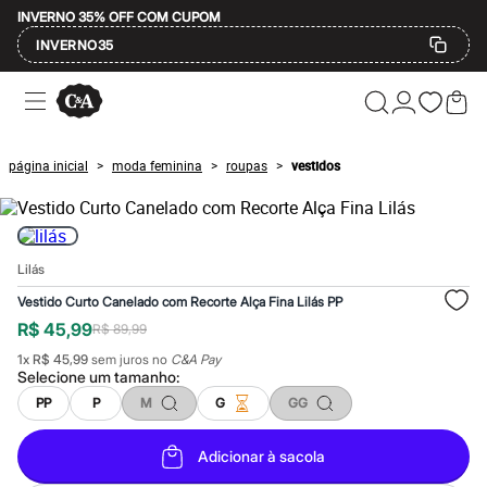
INVERNO 35% OFF COM CUPOM
INVERNO35
Ofertas
Compre por Departamento
Feminino
Masculino
página inicial
moda feminina
roupas
vestidos
>
>
>
Infantil
Calçados
Mindse7
Plus Size
Até 20% off
Lilás
Até 40% off
Até 60% off
Vestido Curto Canelado com Recorte Alça Fina Lilás PP
A partir de 60% off
R$ 45,99
R$ 89,99
Feminino
Em alta
1
x
R$ 45,99
sem juros no
C&A Pay
Inverno
Selecione um
tamanho
:
Alfaiataria
PP
P
M
G
GG
Novidades
Roupas
Blusas e Camisetas
Adicionar à sacola
Básicos