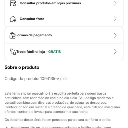
Calças
Consultar produtos em lojas proximas
Casacos e Jaquetas
Jeans
Macacões
Consultar frete
Saias
Shorts e Bermudas
Vestidos
Formas de pagamento
Acessórios
Bolsas
Bonés e Chapéus
Bijoux
Troca fácil na loja -
GRÁTIS
Cintos
Óculos
Sobre o produto
Relógios
Calçados
Botas
Codigo do produto
:
1094135-v_milit
Chinelos
Rasteirinhas
Sandálias
Este tênis slip on masculino é a escolha perfeita para quem busca
Sapatilhas
praticidade sem abrir mão do estilo no dia a dia. Seu design moderno e
versátil combina com diversas produções, do casual ao despojado.
Tênis
Confeccionado em material sintético de qualidade, este calçado masculino
Marcas
oferece conforto e leveza para acompanhar sua rotina.
City
Clock House
Os detalhes deste tênis foram pensados para o seu conforto e estilo:
Mindset
Modelagem slip on, que dispensa cadarços e facilita o calce, com