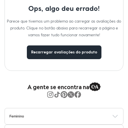
Moda esportiva
Shorts e Saias
Ops, algo deu errado!
Vestidos
Masculino
Parece que tivemos um problema ao carregar as avaliações do
Em alta
Dia dos Pais
produto. Clique no botão abaixo para recarregar a página e
Inverno
vamos fazer tudo funcionar novamente!
Novidades
Roupas
Bermudas
Recarregar avaliações do produto
Camisas
Calças
Camisetas e Regatas
Casacos e Jaquetas
Jeans
Polos
Acessórios
A gente se encontra na
Bolsas e Mochilas
Chapéus e Bonés
Cintos
Carteiras
Óculos
Relógios
Feminino
Calçados
Blusas
Calças
Vestidos
Saias
Casacos
Moda Praia
Moda Íntima
Botas