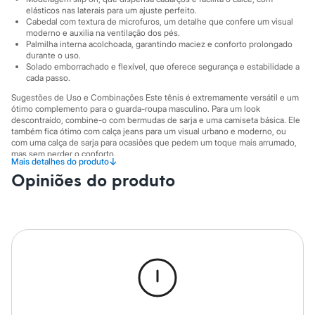
Sawary
elásticos nas laterais para um ajuste perfeito.
Yessica
Cabedal com textura de microfuros, um detalhe que confere um visual
Moda esportiva
moderno e auxilia na ventilação dos pés.
Acessórios
Palmilha interna acolchoada, garantindo maciez e conforto prolongado
Blusas
durante o uso.
Calçados
Solado emborrachado e flexível, que oferece segurança e estabilidade a
Leggings
cada passo.
Shorts e Bermudas
Sugestões de Uso e Combinações Este tênis é extremamente versátil e um
Tops
ótimo complemento para o guarda-roupa masculino. Para um look
Moda íntima
descontraído, combine-o com bermudas de sarja e uma camiseta básica. Ele
Calcinhas
também fica ótimo com calça jeans para um visual urbano e moderno, ou
Cintas e Modeladores
com uma calça de sarja para ocasiões que pedem um toque mais arrumado,
Meias
mas sem perder o conforto.
↓
Mais detalhes do produto
Pijamas
A gente se encontra na C&A! ❤
Opiniões do produto
Sutiãs e Tops
Moda praia
Informacoes gerais:
Biquínis
Material
:
100% poliuretano
Maiôs
Cor
:
Verde
Saídas de praia
Tipo de produto
:
Slip on
Personagens
Gênero
:
Masculino
Plus size
Blusas e Camisetas
Calças
Casacos e Jaquetas
Jeans