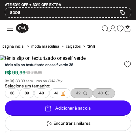
ATÉ 50% OFF + 30% OFF EXTRA
8DO8
Ofertas
Compre por Departamento
Feminino
Masculino
página inicial
moda masculina
calçados
tênis
>
>
>
Infantil
Calçados
Mindse7
tênis slip on texturizado oneself verde 38
Plus Size
Até 20% off
R$ 99,99
R$ 219,99
Até 40% off
3
x
R$ 33,33
sem juros no
C&A Pay
Até 60% off
Selecione um
tamanho
:
A partir de 60% off
Feminino
38
39
40
41
42
43
Em alta
Inverno
Adicionar à sacola
Alfaiataria
Novidades
Roupas
Encontrar similares
Blusas e Camisetas
Básicos