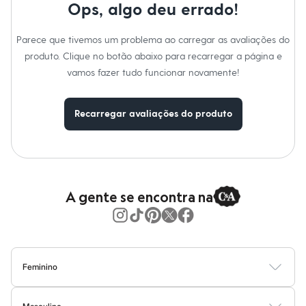
Moda esportiva
Ops, algo deu errado!
Shorts e Saias
Vestidos
Parece que tivemos um problema ao carregar as avaliações do
Masculino
Em alta
produto. Clique no botão abaixo para recarregar a página e
Dia dos Pais
vamos fazer tudo funcionar novamente!
Inverno
Novidades
Roupas
Recarregar avaliações do produto
Bermudas
Camisas
Calças
Camisetas e Regatas
Casacos e Jaquetas
Jeans
Polos
A gente se encontra na
Acessórios
Bolsas e Mochilas
Chapéus e Bonés
Cintos
Carteiras
Óculos
Feminino
Relógios
Calçados
Blusas
Calças
Vestidos
Saias
Casacos
Moda Praia
Moda Íntima
Botas