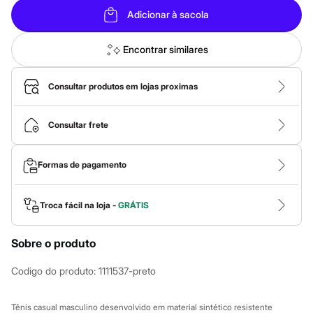
Calças
Casacos e Jaquetas
Adicionar à sacola
Jeans
Macacões
Encontrar similares
Saias
Shorts e Bermudas
Vestidos
Consultar produtos em lojas proximas
Acessórios
Bolsas
Bonés e Chapéus
Consultar frete
Bijoux
Cintos
Óculos
Relógios
Formas de pagamento
Calçados
Botas
Chinelos
Troca fácil na loja -
GRÁTIS
Rasteirinhas
Sandálias
Sapatilhas
Sobre o produto
Tênis
Marcas
Codigo do produto
:
1111537-preto
City
Clock House
Mindset
Tênis casual masculino desenvolvido em material sintético resistente