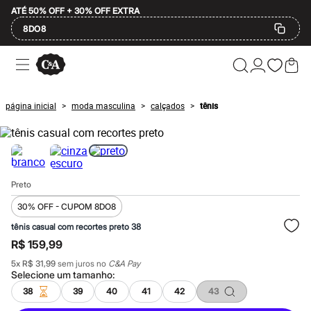
ATÉ 50% OFF + 30% OFF EXTRA
8DO8
Ofertas
Compre por Departamento
Feminino
Masculino
página inicial
moda masculina
calçados
tênis
>
>
>
Infantil
Calçados
Mindse7
Plus Size
Até 20% off
Até 40% off
Preto
Até 60% off
A partir de 60% off
30% OFF - CUPOM 8DO8
Feminino
Em alta
tênis casual com recortes preto 38
Inverno
R$ 159,99
Alfaiataria
Novidades
5
x
R$ 31,99
sem juros no
C&A Pay
Roupas
Selecione um
tamanho
:
Blusas e Camisetas
38
39
40
41
42
43
Básicos