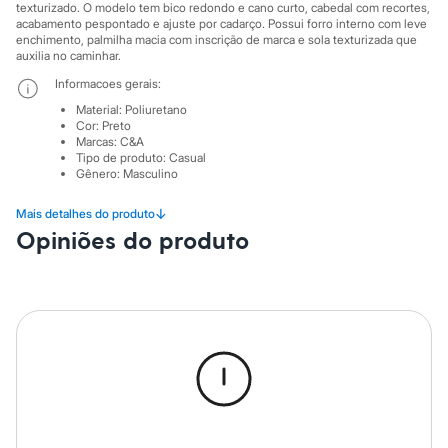
Sawary
texturizado. O modelo tem bico redondo e cano curto, cabedal com recortes,
Yessica
acabamento pespontado e ajuste por cadarço. Possui forro interno com leve
Moda esportiva
enchimento, palmilha macia com inscrição de marca e sola texturizada que
auxilia no caminhar.
Acessórios
Blusas
Informacoes gerais:
Calçados
Material
:
Poliuretano
Leggings
Cor
:
Preto
Shorts e Bermudas
Marcas
:
C&A
Tops
Tipo de produto
:
Casual
Moda íntima
Gênero
:
Masculino
Calcinhas
Cintas e Modeladores
↓
Mais detalhes do produto
Meias
Opiniões do produto
Pijamas
Sutiãs e Tops
Moda praia
Biquínis
Maiôs
Saídas de praia
Personagens
Plus size
Blusas e Camisetas
Calças
Casacos e Jaquetas
Jeans