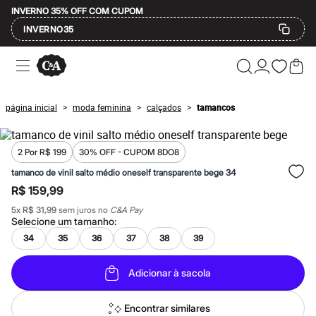
INVERNO 35% OFF COM CUPOM
INVERNO35
Ofertas
Compre por Departamento
Feminino
Masculino
página inicial
moda feminina
calçados
tamancos
>
>
>
Infantil
Calçados
Mindse7
Plus Size
2 Por R$ 199
30% OFF - CUPOM 8DO8
Até 20% off
tamanco de vinil salto médio oneself transparente bege 34
Até 40% off
R$ 159,99
Até 60% off
A partir de 60% off
5
x
R$ 31,99
sem juros no
C&A Pay
Feminino
Selecione um
tamanho
:
Em alta
34
35
36
37
38
39
Inverno
Alfaiataria
Novidades
Adicionar à sacola
Roupas
Blusas e Camisetas
Básicos
Encontrar similares