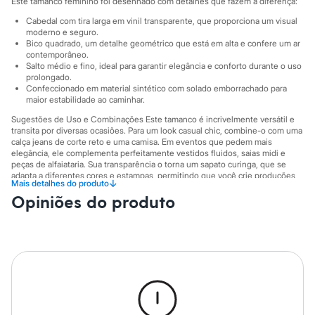
Este tamanco feminino foi desenhado com detalhes que fazem a diferença:
Sawary
Yessica
Cabedal com tira larga em vinil transparente, que proporciona um visual
Moda esportiva
moderno e seguro.
Acessórios
Bico quadrado, um detalhe geométrico que está em alta e confere um ar
Blusas
contemporâneo.
Calçados
Salto médio e fino, ideal para garantir elegância e conforto durante o uso
prolongado.
Leggings
Confeccionado em material sintético com solado emborrachado para
Shorts e Bermudas
maior estabilidade ao caminhar.
Tops
Moda íntima
Sugestões de Uso e Combinações Este tamanco é incrivelmente versátil e
Calcinhas
transita por diversas ocasiões. Para um look casual chic, combine-o com uma
Cintas e Modeladores
calça jeans de corte reto e uma camisa. Em eventos que pedem mais
elegância, ele complementa perfeitamente vestidos fluidos, saias midi e
Meias
peças de alfaiataria. Sua transparência o torna um sapato curinga, que se
Pijamas
adapta a diferentes cores e estampas, permitindo que você crie produções
Sutiãs e Tops
↓
Mais detalhes do produto
autênticas e cheias de estilo.
Moda praia
Opiniões do produto
Biquínis
A gente se encontra na C&A! ❤
Maiôs
Informacoes gerais:
Saídas de praia
Personagens
Material
:
Sintético
Plus size
Cor
:
Bege
Tipo
:
Tamanco
Blusas e Camisetas
Marcas
:
C&A
Calças
Gênero
:
Feminino
Casacos e Jaquetas
Jeans