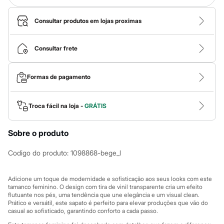
Calças
Casacos e Jaquetas
Jeans
Consultar produtos em lojas proximas
Macacões
Saias
Shorts e Bermudas
Consultar frete
Vestidos
Acessórios
Bolsas
Formas de pagamento
Bonés e Chapéus
Bijoux
Cintos
Troca fácil na loja -
GRÁTIS
Óculos
Relógios
Calçados
Sobre o produto
Botas
Chinelos
Codigo do produto
:
1098868-bege_l
Rasteirinhas
Sandálias
Sapatilhas
Adicione um toque de modernidade e sofisticação aos seus looks com este
Tênis
tamanco feminino. O design com tira de vinil transparente cria um efeito
Marcas
flutuante nos pés, uma tendência que une elegância e um visual clean.
City
Prático e versátil, este sapato é perfeito para elevar produções que vão do
Clock House
casual ao sofisticado, garantindo conforto a cada passo.
Mindset