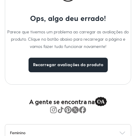
Moda esportiva
Shorts e Saias
Vestidos
Ops, algo deu errado!
Masculino
Em alta
Dia dos Pais
Parece que tivemos um problema ao carregar as avaliações do
Inverno
produto. Clique no botão abaixo para recarregar a página e
Novidades
Roupas
vamos fazer tudo funcionar novamente!
Bermudas
Camisas
Calças
Recarregar avaliações do produto
Camisetas e Regatas
Casacos e Jaquetas
Jeans
Polos
Acessórios
Bolsas e Mochilas
Chapéus e Bonés
A gente se encontra na
Cintos
Carteiras
Óculos
Relógios
Calçados
Botas
Feminino