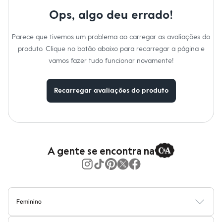
Moda esportiva
Shorts e Saias
Ops, algo deu errado!
Vestidos
Masculino
Parece que tivemos um problema ao carregar as avaliações do
Em alta
Dia dos Pais
produto. Clique no botão abaixo para recarregar a página e
Inverno
vamos fazer tudo funcionar novamente!
Novidades
Roupas
Bermudas
Recarregar avaliações do produto
Camisas
Calças
Camisetas e Regatas
Casacos e Jaquetas
Jeans
Polos
Acessórios
A gente se encontra na
Bolsas e Mochilas
Chapéus e Bonés
Cintos
Carteiras
Óculos
Relógios
Feminino
Calçados
Blusas
Calças
Vestidos
Saias
Casacos
Moda Praia
Moda Íntima
Botas