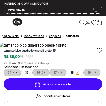
INVERNO 35% OFF COM CUPOM
INVERNO35
Ofertas
Compre por Departamento
Feminino
Masculino
página inicial
moda feminina
calçados
sandálias
>
>
>
Infantil
Calçados
Mindse7
tamanco bico quadrado oneself preto 35
Plus Size
Até 20% off
R$ 89,99
R$ 149,99
Até 40% off
2
x
R$ 44,99
sem juros no
C&A Pay
Até 60% off
Selecione um
tamanho
:
A partir de 60% off
Feminino
34
35
36
37
38
39
Em alta
Inverno
Adicionar à sacola
Alfaiataria
Novidades
Roupas
Encontrar similares
Blusas e Camisetas
Básicos