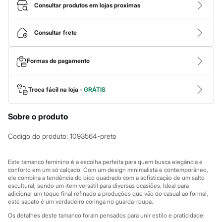
Calças
Consultar produtos em lojas proximas
Casacos e Jaquetas
Jeans
Macacões
Consultar frete
Saias
Shorts e Bermudas
Vestidos
Formas de pagamento
Acessórios
Bolsas
Bonés e Chapéus
Bijoux
Troca fácil na loja -
GRÁTIS
Cintos
Óculos
Sobre o produto
Relógios
Calçados
Botas
Codigo do produto
:
1093564-preto
Chinelos
Rasteirinhas
Sandálias
Este tamanco feminino é a escolha perfeita para quem busca elegância e
Sapatilhas
conforto em um só calçado. Com um design minimalista e contemporâneo,
ele combina a tendência do bico quadrado com a sofisticação de um salto
Tênis
escultural, sendo um item versátil para diversas ocasiões. Ideal para
Marcas
adicionar um toque final refinado a produções que vão do casual ao formal,
City
este sapato é um verdadeiro coringa no guarda-roupa.
Clock House
Mindset
Os detalhes deste tamanco foram pensados para unir estilo e praticidade: