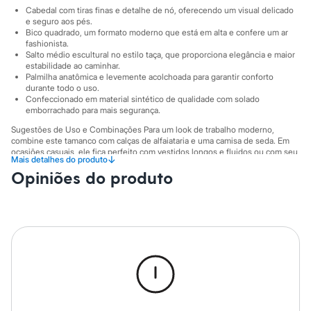
Sawary
Cabedal com tiras finas e detalhe de nó, oferecendo um visual delicado
Yessica
e seguro aos pés.
Moda esportiva
Bico quadrado, um formato moderno que está em alta e confere um ar
Acessórios
fashionista.
Blusas
Salto médio escultural no estilo taça, que proporciona elegância e maior
Calçados
estabilidade ao caminhar.
Leggings
Palmilha anatômica e levemente acolchoada para garantir conforto
durante todo o uso.
Shorts e Bermudas
Confeccionado em material sintético de qualidade com solado
Tops
emborrachado para mais segurança.
Moda íntima
Calcinhas
Sugestões de Uso e Combinações Para um look de trabalho moderno,
Cintas e Modeladores
combine este tamanco com calças de alfaiataria e uma camisa de seda. Em
Meias
ocasiões casuais, ele fica perfeito com vestidos longos e fluidos ou com seu
↓
Mais detalhes do produto
jeans favorito, como uma calça wide leg. Para a noite, aposte na combinação
Pijamas
Opiniões do produto
com saias midi ou um macacão elegante, criando um visual sofisticado sem
Sutiãs e Tops
esforço.
Moda praia
Biquínis
A gente se encontra na C&A! ❤
Maiôs
Altura do salto: 7 cm
Saídas de praia
Personagens
Informacoes gerais:
Plus size
Material
:
Sintético
Blusas e Camisetas
Cor
:
Preto
Calças
Marcas
:
C&A
Casacos e Jaquetas
Tipo
:
Sandália
Jeans
Gênero
:
Feminino