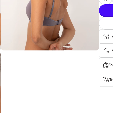
Fo
Tr