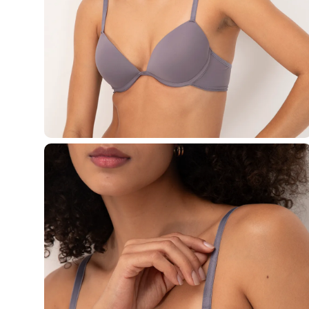
Casacos e Jaquetas
Jeans
Macacões
Saias
Shorts e Bermudas
Vestidos
Acessórios
Bolsas
Bonés e Chapéus
Bijoux
Cintos
Óculos
Relógios
Calçados
Botas
Chinelos
Rasteirinhas
Sandálias
Sapatilhas
Tênis
Marcas
City
Clock House
Mindset
Sawary