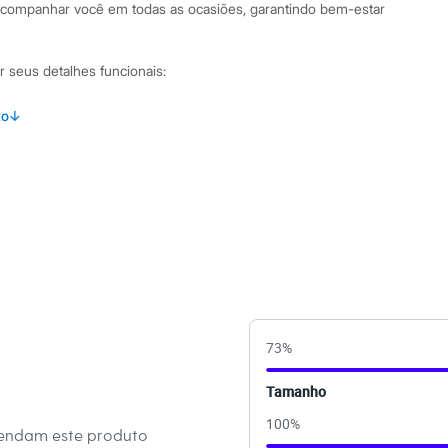
 acompanhar você em todas as ocasiões, garantindo bem-estar
r seus detalhes funcionais:
om bojo e aro, que realça o busto e garante excelente
to
↓
lagem de altura, permitindo um ajuste perfeito e personalizado
por colchetes com diferentes níveis de ajuste.
ha de poliamida com elastano, que oferece um toque suave e
inações Por ser um sutiã básico e funcional, ele é perfeito
s mais justas, camisetas e vestidos, pois seu design liso não
e ideal para compor desde looks casuais até os mais formais,
73
%
ça e um caimento impecável para as suas peças favoritas.
Tamanho
 C&A! ❤
100
%
mendam este produto