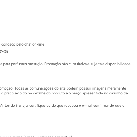
Baixe o app
Google store
Apple store
Atendimento
 conosco pelo chat on-line
01-05
Ajuda
Fale conosco
ara perfumes prestígio. Promoção não cumulativa e sujeita a disponibilidade
Nossas lojas
Nossas lojas plus size
Central de ética
 promoção. Todas as comunicações do site podem possuir imagens meramente
 o preço exibido no detalhe do produto e o preço apresentado no carrinho de
Eventos
Antes de ir à loja, certifique-se de que recebeu o e-mail confirmando que o
Especial Dia dos Pais