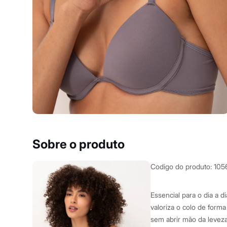
Yessica
Moda esportiva
Acessórios
Blusas
Calçados
Leggings
Shorts e Bermudas
Tops
Moda íntima
Calcinhas
Cintas e Modeladores
Meias
Pijamas
Sutiãs e Tops
Moda praia
Biquínis
Sobre o produto
Maiôs
Saídas de praia
Personagens
Codigo do produto
:
105
Plus size
Blusas e Camisetas
Calças
Essencial para o dia a 
Casacos e Jaquetas
valoriza o colo de forma
Jeans
sem abrir mão da levez
Moda esportiva