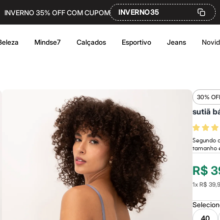
INVERNO35
INVERNO 35% OFF COM CUPOM
Beleza
Mindse7
Calçados
Esportivo
Jeans
Novi
30% OF
sutiã b
Segundo q
tamanho e
R$ 3
1
x
R$ 39,
Selecio
40