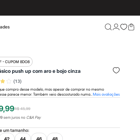
dades
Confira 
F - CUPOM 8DO8
ásico push up com aro e bojo cinza
(
13
)
ue compro desse modelo, mas apesar de comprar no mesmo
sse parece menor. Também veio descosturado numa...
Mais avaliações
9,99
R$ 45,99
99
sem juros no
C&A Pay
ne um
tamanho
:
42
44
46
48