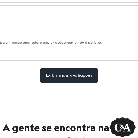
ica um pouco apertado, o ajuste/ acabamento não é perfeito.
Exibir mais avaliações
A gente se encontra na