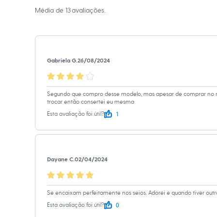
Sapatos
Média de
13
avaliações.
A Modelo veste t
Sandálias e Papetes
Tênis
Altura: 173cm /
Moda esportiva
Acessórios
Bermudas
Informacoes gerai
Camisetas
Gabriela G.
26/08/2024
Calças
Material
:
90% p
Calçados
Regatas
Cor
:
Cinza
Moda íntima
Marcas
:
Soul I
Segundo que compro desse modelo, mas apesar de comprar no 
Cuecas
trocar então consertei eu mesma
Tipo
:
Com aro
Meias
1
Esta avaliação foi útil?
Pijamas
Gênero
:
Femin
Moda praia
Personagens
Plus size
Blusas e Camisetas
Dayane C.
02/04/2024
Calças
Camisas
Casacos e Jaquetas
Jeans
Se encaixam perfeitamente nos seios. Adorei e quando tiver outr
Moda esportiva
Shorts e Bermudas
0
Esta avaliação foi útil?
Todos os produtos