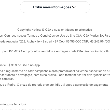
Serviços
Exibir mais informações
Tipos de serviços
o C&A
Clique e retire
Trocas e devoluções
ograma
Copyright Notice: © C&A e suas entidades relacionadas.
Formas de pagamento
dos. Conheça nossos Termos e Condições de Uso do Site C&A. C&A Modas SA. Fale
Todas as vantagens
ay
eda Araguaia, 1222, Alphaville - Barueri - SP Cep: 06455-000 CNPJ 45.242.914/00
Minha C&A
rtão
Cupons de desconto
cupom PRIMEIRA em produtos vendidos e entregues pela C&A. Promoção não válida p
Cartão presente
atórios
Sobre o cartão presente
nceira
l de R$ 9,99 no Site e no App.
de
iba o regulamento de cada campanha e ação promocional na vitrine específica da
iar durante a navegação, sem aviso prévio. Pode também ocorrer divergência entre
de compras.
 e Retire. O prazo de retirada é de até 1 dia útil após a aprovação do pagamento. 
omingos e feriados).