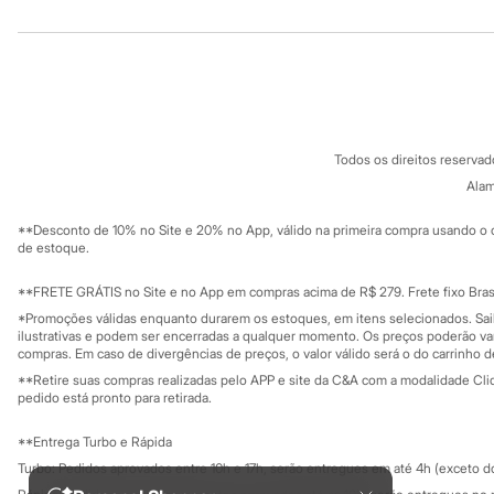
Institucional
Produtos
Sonic
Stitch
Beleza
Sobre a C&A
Cartão C&A
Kits
Sobre o cartã
Fornecedores
Perfumes árabes
Novidades
Termos e condições
C&A&VC
Conheça o pr
Cabelos
Política de privacidade
Condicionador
Todos os direitos reserva
Trabalhe conosco
C&A Pay
Escovas e Pentes
Sobre o C&A P
Alam
Finalizadores
Sustentabilidade
Solicite seu ca
Shampoo
Mapa do site
**Desconto de 10% no Site e 20% no App, válido na primeira compra usando o 
Tratamento
Governança
Investidores
de estoque.
Cuidados com o corpo
Ouvidoria / Rel
Hidratante
Sala de imprensa
Educação fina
**FRETE GRÁTIS no Site e no App em compras acima de R$ 279. Frete fixo Brasi
Protetor solar
Privacidade
Tratamento
Sustentabilida
*Promoções válidas enquanto durarem os estoques, em itens selecionados. Sa
Configuração de cookies
Cuidados com o rosto
ilustrativas e podem ser encerradas a qualquer momento. Os preços poderão var
Esfoliante
Minha privacidade
compras. Em caso de divergências de preços, o valor válido será o do carrinho 
Hidratante
**Retire suas compras realizadas pelo APP e site da C&A com a modalidade Clique
Protetor solar
pedido está pronto para retirada.
Tônicos
Maquiagens
**Entrega Turbo e Rápida
Base
Turbo: Pedidos aprovados entre 10h e 17h, serão entregues em até 4h (exceto d
Batom