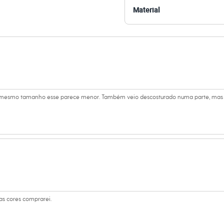
Material
amanho 38.
Suas medidas são:
 Busto: 86cm / Cintura: 70cm / Quadril: 101cm.
s:
oliamida, 10% elastano
ntimates
mesmo tamanho esse parece menor. Também veio descosturado numa parte, mas ia
ino
as cores comprarei.