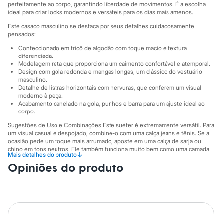
Marcas
perfeitamente ao corpo, garantindo liberdade de movimentos. É a escolha
City
ideal para criar looks modernos e versáteis para os dias mais amenos.
Clock House
Este casaco masculino se destaca por seus detalhes cuidadosamente
Mindset
pensados:
Sawary
Yessica
Confeccionado em tricô de algodão com toque macio e textura
Moda esportiva
diferenciada.
Acessórios
Modelagem reta que proporciona um caimento confortável e atemporal.
Design com gola redonda e mangas longas, um clássico do vestuário
Blusas
masculino.
Calçados
Detalhe de listras horizontais com nervuras, que conferem um visual
Leggings
moderno à peça.
Shorts e Bermudas
Acabamento canelado na gola, punhos e barra para um ajuste ideal ao
Tops
corpo.
Moda íntima
Sugestões de Uso e Combinações Este suéter é extremamente versátil. Para
Calcinhas
um visual casual e despojado, combine-o com uma calça jeans e tênis. Se a
Cintas e Modeladores
ocasião pede um toque mais arrumado, aposte em uma calça de sarja ou
Meias
chino em tons neutros. Ele também funciona muito bem como uma camada
Pijamas
↓
Mais detalhes do produto
sobre uma camiseta básica, sendo uma ótima opção para o clima instável.
Sutiãs e Tops
Opiniões do produto
Moda praia
A gente se encontra na C&A! ❤
Biquínis
Maiôs
A Modelo veste tamanho M.
Suas medidas são:
Saídas de praia
Altura: 192cm / Cintura: 90cm / Quadril: 104cm.
Personagens
Plus size
Informacoes gerais: