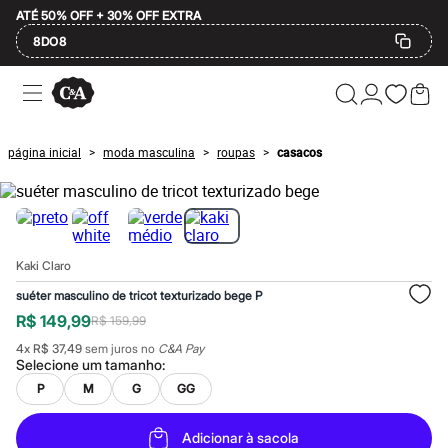
ATÉ 50% OFF + 30% OFF EXTRA
8DO8
Ofertas
Compre por Departamento
Feminino
Masculino
página inicial
moda masculina
roupas
casacos
>
>
>
Infantil
Calçados
Mindse7
Plus Size
2 calçados por R$189
2 peças por R$199
Kaki Claro
3 lingeries por R$99
3 itens de beleza por R$129
suéter masculino de tricot texturizado bege P
Até 20% off
R$ 149,99
R$ 159,99
Até 40% off
Até 60% off
4
x
R$ 37,49
sem juros no
C&A Pay
A partir de 60% off
Selecione um
tamanho
:
Feminino
P
M
G
GG
Em alta
Inverno
Alfaiataria
Adicionar à sacola