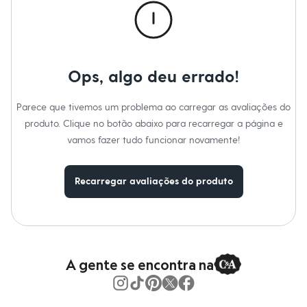
Blusas e Camisetas
Material
:
100% algodão
Calças
Cor
:
Bege
Casacos e Jaquetas
Marcas
:
Angelo Lítrico
Jeans
Tipo
:
Suéter
Moda esportiva
Shorts e Saias
Ops, algo deu errado!
Vestidos
Masculino
Em alta
Parece que tivemos um problema ao carregar as avaliações do
Dia dos Pais
produto. Clique no botão abaixo para recarregar a página e
Inverno
Novidades
vamos fazer tudo funcionar novamente!
Roupas
Bermudas
Camisas
Recarregar avaliações do produto
Calças
Camisetas e Regatas
Casacos e Jaquetas
Jeans
Polos
Acessórios
A gente se encontra na
Bolsas e Mochilas
Chapéus e Bonés
Cintos
Carteiras