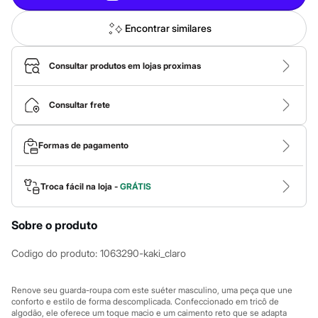
Novidades
Roupas
Blusas e Camisetas
Encontrar similares
Básicos
Calças
Casacos e Jaquetas
Consultar produtos em lojas proximas
Jeans
Macacões
Saias
Consultar frete
Shorts e Bermudas
Vestidos
Acessórios
Formas de pagamento
Bolsas
Bonés e Chapéus
Bijoux
Troca fácil na loja -
GRÁTIS
Cintos
Óculos
Relógios
Sobre o produto
Calçados
Botas
Codigo do produto
:
1063290-kaki_claro
Chinelos
Rasteirinhas
Sandálias
Renove seu guarda-roupa com este suéter masculino, uma peça que une
Sapatilhas
conforto e estilo de forma descomplicada. Confeccionado em tricô de
Tênis
algodão, ele oferece um toque macio e um caimento reto que se adapta