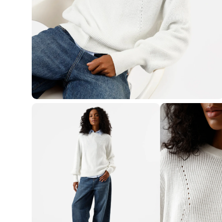
Casacos e Jaquetas
Jeans
Macacões
Saias
Shorts e Bermudas
Vestidos
Acessórios
Bolsas
Bonés e Chapéus
Bijoux
Cintos
Óculos
Relógios
Calçados
Botas
Chinelos
Rasteirinhas
Sandálias
Sapatilhas
Tênis
Marcas
City
Clock House
Mindset
Sawary