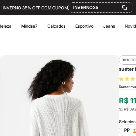
INVERNO35
INVERNO 35% OFF COM CUPOM
Beleza
Mindse7
Calçados
Esportivo
Jeans
Novi
30% OF
suéter 
Sueter mui
R$ 1
3
x
R$ 39,
Selecio
PP