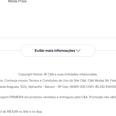
Moda Praia
Serviços
Exibir mais informações
Tipos de serviços
o C&A
Clique e retire
Trocas e devoluções
ograma
Copyright Notice: © C&A e suas entidades relacionadas.
Formas de pagamento
dos. Conheça nossos Termos e Condições de Uso do Site C&A. C&A Modas SA. Fale
Todas as vantagens
ay
eda Araguaia, 1222, Alphaville - Barueri - SP Cep: 06455-000 CNPJ 45.242.914/00
Minha C&A
rtão
Cupons de desconto
cupom PRIMEIRA em produtos vendidos e entregues pela C&A. Promoção não válida p
Cartão presente
atórios
Sobre o cartão presente
nceira
l de R$ 9,99 no Site e no App.