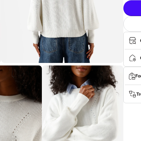
Fo
Tr