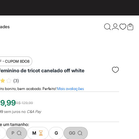
dades
Confira 
F - CUPOM 8DO8
feminino de tricot canelado off white
(
3
)
to bonito, bem acabado. Perfeito!
Mais avaliações
19,99
R$ 129,99
99
sem juros no
C&A Pay
ne um
tamanho
:
P
M
G
GG