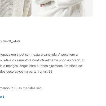
4974-off_white
ionada em tricot com textura canelada. A peça tem a
 reta e o caimento é confortavelmente solto ao corpo. O
a e mangas longas com punhos ajustados. Detalhes de
dos decorativos na parte frontal./38
amanho P.
Suas medidas são:
 Busto: 74cm / Cintura: 60cm / Quadril: 90cm.
to
↓