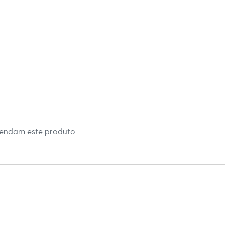
s:
iscose, 29% poliéster, 18% poliamida
 Longa
e Redondo
ino
eca:
mendam este produto
té 40º.
dora.
al.
peratura média.
úmido.