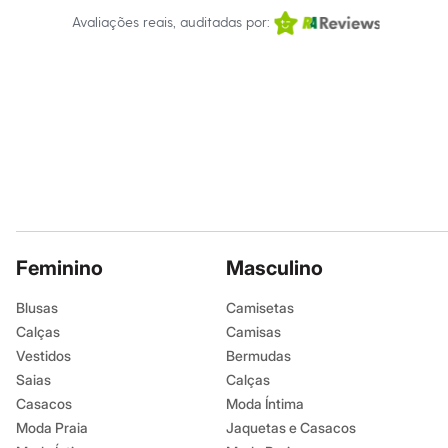
Infantil
Avaliações reais, auditadas por:
Em alta
Arrumadinho para os meninos
Romântico para as meninas
Inverno
Novidades
Roupas menina
0 a 24 meses
1 a 5 anos
4 a 12 anos
10 a 16 anos
Roupas menino
0 a 24 meses
1 a 5 anos
4 a 12 anos
Feminino
Masculino
10 a 16 anos
Acessórios
Blusas
Camisetas
Recém-nascido
Calças
Camisas
Bolsas e Mochilas
Chapéus
Vestidos
Bermudas
Calçados
Saias
Calças
Botas
Casacos
Moda Íntima
Chinelos
Pantufas
Moda Praia
Jaquetas e Casacos
Rasteirinhas