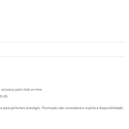
Baixe o app
Google store
Apple store
Atendimento
 conosco pelo chat on-line
01-05
Ajuda
Fale conosco
ara perfumes prestígio. Promoção não cumulativa e sujeita a disponibilidade
Nossas lojas
Nossas lojas plus size
Central de ética