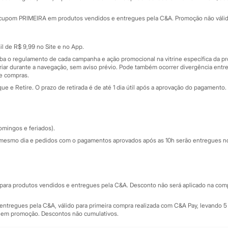
Minha C&A
rtão
Cupons de desconto
cupom PRIMEIRA em produtos vendidos e entregues pela C&A. Promoção não válida p
Cartão presente
atórios
Sobre o cartão presente
nceira
l de R$ 9,99 no Site e no App.
de
iba o regulamento de cada campanha e ação promocional na vitrine específica da
iar durante a navegação, sem aviso prévio. Pode também ocorrer divergência entre
de compras.
 e Retire. O prazo de retirada é de até 1 dia útil após a aprovação do pagamento. 
omingos e feriados).
mesmo dia e pedidos com o pagamentos aprovados após as 10h serão entregues no 
Segurança e qualidade
ara produtos vendidos e entregues pela C&A. Desconto não será aplicado na compr
ntregues pela C&A, válido para primeira compra realizada com C&A Pay, levando 5 
s em promoção. Descontos não cumulativos.