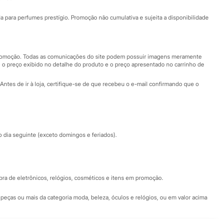
Ajuda
Fale conosco
ara perfumes prestígio. Promoção não cumulativa e sujeita a disponibilidade
Nossas lojas
Nossas lojas plus size
Central de ética
 promoção. Todas as comunicações do site podem possuir imagens meramente
 o preço exibido no detalhe do produto e o preço apresentado no carrinho de
Eventos
Antes de ir à loja, certifique-se de que recebeu o e-mail confirmando que o
Especial Dia dos Pais
dia seguinte (exceto domingos e feriados).
a de eletrônicos, relógios, cosméticos e itens em promoção.
peças ou mais da categoria moda, beleza, óculos e relógios, ou em valor acima