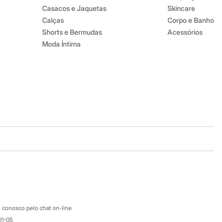
Casacos e Jaquetas
Skincare
Calças
Corpo e Banho
Shorts e Bermudas
Acessórios
Moda Íntima
Baixe o app
Google store
Apple store
Atendimento
 conosco pelo chat on-line
01-05