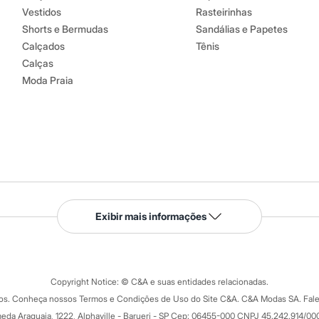
Vestidos
Rasteirinhas
Shorts e Bermudas
Sandálias e Papetes
Calçados
Tênis
Calças
Moda Praia
Serviços
Exibir mais informações
Tipos de serviços
o C&A
Clique e retire
Trocas e devoluções
ograma
Copyright Notice: © C&A e suas entidades relacionadas.
Formas de pagamento
dos. Conheça nossos Termos e Condições de Uso do Site C&A. C&A Modas SA. Fale
Todas as vantagens
ay
eda Araguaia, 1222, Alphaville - Barueri - SP Cep: 06455-000 CNPJ 45.242.914/00