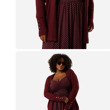
Casacos e Jaquetas
Jeans
Macacões
Saias
Shorts e Bermudas
Vestidos
Acessórios
Bolsas
Bonés e Chapéus
Bijoux
Cintos
Óculos
Relógios
Calçados
Botas
Chinelos
Rasteirinhas
Sandálias
Sapatilhas
Tênis
Marcas
City
Clock House
Mindset
Sawary