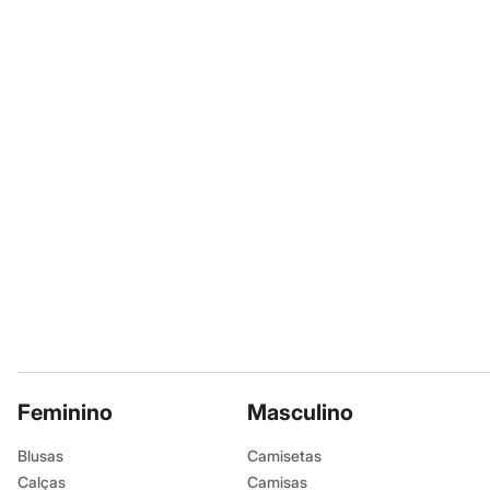
A gente se encontra na
Sapatos
Sandálias e Papetes
Informacoes gerai
Tênis
Moda esportiva
Material
:
80% v
Acessórios
Cor
:
Vinho
Bermudas
Camisetas
Manga
:
Manga
Calças
Tipo
:
Blusa
Calçados
Gênero
:
Femin
Regatas
Moda íntima
Cuecas
Meias
Pijamas
Moda praia
Personagens
Plus size
Blusas e Camisetas
Calças
Camisas
Casacos e Jaquetas
Feminino
Masculino
Jeans
Moda esportiva
Blusas
Camisetas
Shorts e Bermudas
Calças
Todos os produtos
Camisas