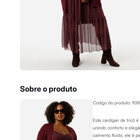
Yessica
Moda esportiva
Acessórios
Blusas
Calçados
Leggings
Shorts e Bermudas
Tops
Moda íntima
Calcinhas
Cintas e Modeladores
Meias
Pijamas
Sutiãs e Tops
Moda praia
Biquínis
Sobre o produto
Maiôs
Saídas de praia
Personagens
Codigo do produto
:
106
Plus size
Blusas e Camisetas
Calças
Este cardigan de tricô é
Casacos e Jaquetas
unindo conforto e eleg
Jeans
caimento fluido, ele é p
Moda esportiva