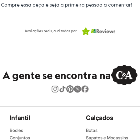
 C&A! ❤
Compre essa peça e seja a primeira pessoa a comentar!
s:
iscose, 20% poliamida
Avaliações reais, auditadas por:
 Longa
ino
A gente se encontra na
Infantil
Calçados
Bodies
Botas
Conjuntos
Sapatos e Mocassins