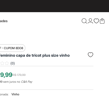
dades
Confira 
F - CUPOM 8DO8
feminino capa de tricot plus size vinho
(
0
)
19,99
R$ 179,99
99
sem juros no
C&A Pay
ionada:
Vinho