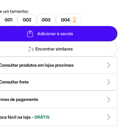
ne um
tamanho
:
GG1
GG2
GG3
GG4
Adicionar à sacola
Encontrar similares
Consultar produtos em lojas proximas
Consultar frete
rmas de pagamento
oca fácil na loja -
GRÁTIS