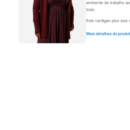
Shorts e Saias
ambiente de trabalho ao 
Vestidos
todo.
Masculino
Em alta
Este cardigan plus size 
Dia dos Pais
Inverno
Modelagem reta e ab
Novidades
Mais detalhes do produ
Roupas
movimento.
Bermudas
Confeccionado em tr
Camisas
macio e durabilidade
Calças
Camisetas e Regatas
Mangas longas com 
Casacos e Jaquetas
longo da abertura fro
Jeans
Comprimento alongado
Polos
Acessórios
ou vestidos.
Bolsas e Mochilas
Chapéus e Bonés
Sugestões de Uso e Comb
Cintos
um visual casual e mode
Carteiras
Se a ocasião pede mais 
Óculos
Relógios
alfaiataria, finalizand
Calçados
em ambientes com ar-co
Botas
Chinelos