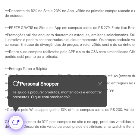
Sustentabilidade
Sandálias
Solicite seu ca
Mapa do site
Tênis
**Desconto de 10% no Site e 20% no App, válido na primeira compra usando o 
Governança
Diversão
Investidores
de estoque.
Marcas
Ouvidoria / Rel
Sala de imprensa
Baby Club
Educação fina
**FRETE GRÁTIS no Site e no App em compras acima de R$ 279. Frete fixo Brasi
Fifteen
Privacidade
Sustentabilida
*Promoções válidas enquanto durarem os estoques, em itens selecionados. Sa
Miss Fifteen
Configuração de cookies
ilustrativas e podem ser encerradas a qualquer momento. Os preços poderão var
Palomino
Minha privacidade
compras. Em caso de divergências de preços, o valor válido será o do carrinho 
Moda íntima
**Retire suas compras realizadas pelo APP e site da C&A com a modalidade Clique
Calcinhas
pedido está pronto para retirada.
Cuecas
Meias
**Entrega Turbo e Rápida
Pijamas
Moda praia
Turbo: Pedidos aprovados entre 10h e 17h, serão entregues em até 4h (exceto d
Biquínis e Maiôs
Rápida: Pedidos com os pagamentos aprovados até as 10h, serão entregues no 
Personal Shopper
Blusas de proteção
*O valor do frete para o turbo é R$ 24,99 e para a rápida é R$ 14,99.
Sungas
Te ajudo a procurar produtos, montar looks e encontrar
Formas de pagamento
Personagens
presentes. O que está precisando?
*Essa condição ainda não estará disponível em todas as lojas.
Bluey
Disney
*Compre pelo Whatsapp e ganhe 10% off nas compras acima de R$ 200. Válido p
Hello Kitty
Homem Aranha
C&A Pay: desconto de 10% para compras no site e no app, produtos vendidos e e
Minecraft
de R$ 400. Desconto não válido para compra de eletrônicos, smartwatch e iten
Naruto
Patrulha Canina