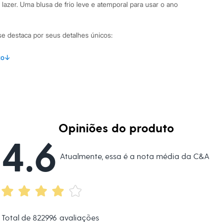
lazer. Uma blusa de frio leve e atemporal para usar o ano
se destaca por seus detalhes únicos:
erta com caimento fluido, oferecendo conforto e liberdade de
to
↓
icô de viscose com poliamida, que proporciona um toque
 à peça.
acabamento canelado nos punhos, assim como na barra e ao
ntal.
Opiniões do produto
, ideal para criar sobreposições elegantes com calças, saias
4.6
Atualmente, essa é a nota média da C&A
inações Este casaco de tricô é incrivelmente versátil. Para
rno, combine-o com uma camiseta básica, calça jeans e tênis.
formalidade, use-o sobre uma blusa de tecido fino e calça de
o com um sapato mocassim. É a peça ideal para ter sempre à mão
ndicionado ou em dias de temperatura amena.
Total de
822996
avaliações