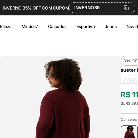
INVERNO35
INVERNO 35% OFF COM CUPOM
Beleza
Mindse7
Calçados
Esportivo
Jeans
Novi
30% OF
suéter 
R$ 1
3
x
R$ 39,
Cor selec