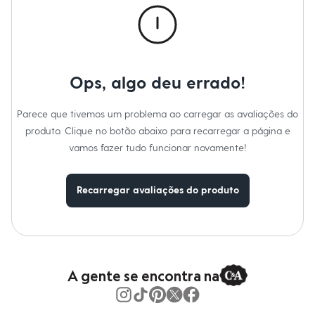
Moda esportiva
Shorts e Saias
Vestidos
Masculino
Em alta
Dia dos Pais
Ops, algo deu errado!
Inverno
Novidades
Roupas
Parece que tivemos um problema ao carregar as avaliações do
Bermudas
Camisas
produto. Clique no botão abaixo para recarregar a página e
Calças
vamos fazer tudo funcionar novamente!
Camisetas e Regatas
Casacos e Jaquetas
Jeans
Recarregar avaliações do produto
Polos
Acessórios
Bolsas e Mochilas
Chapéus e Bonés
Cintos
Carteiras
Óculos
A gente se encontra na
Relógios
Calçados
Botas