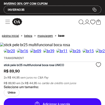
INVERNO 35% OFF COM CUPOM
INVERNO35
Ofertas
Compre por Departamento
Feminino
Masculino
página inicial
beleza
maquiagem
base
>
>
>
Infantil
Calçados
Mindse7
Plus Size
Até 20% off
TRANSPARENT
Até 40% off
Até 60% off
stick pele br25 multifuncional boca rosa UNICO
A partir de 60% off
R$ 89,90
Feminino
Em alta
2
x
R$ 44,95
sem juros no
C&A Pay
Inverno
R$ 89,90
em
2
x
R$ 44,95
no
cartão de crédito com juros
Alfaiataria
Selecione um
tamanho
:
Novidades
Roupas
Unico
Blusas e Camisetas
Básicos
Adicionar à sacola