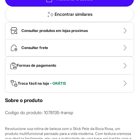
Calças
Casacos e Jaquetas
Jeans
Encontrar similares
Macacões
Saias
Shorts e Bermudas
Consultar produtos em lojas proximas
Vestidos
Acessórios
Bolsas
Consultar frete
Bonés e Chapéus
Bijoux
Cintos
Formas de pagamento
Óculos
Relógios
Calçados
Troca fácil na loja -
GRÁTIS
Botas
Chinelos
Rasteirinhas
Sobre o produto
Sandálias
Sapatilhas
Tênis
Codigo do produto
:
1078135-transp
Marcas
City
Clock House
Revolucione sua rotina de beleza com o Stick Pele da Boca Rosa, um
produto multifuncional pensado para a vida moderna. Com textura cremosa
Mindset
que desliza facilmente, ele une a praticidade de uma base em bastão com a