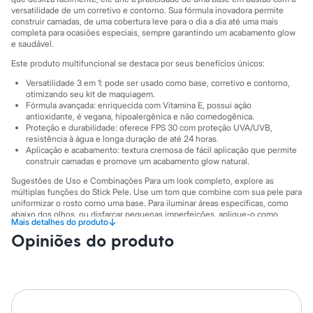
Sawary
versatilidade de um corretivo e contorno. Sua fórmula inovadora permite
Yessica
construir camadas, de uma cobertura leve para o dia a dia até uma mais
Moda esportiva
completa para ocasiões especiais, sempre garantindo um acabamento glow
Acessórios
e saudável.
Blusas
Este produto multifuncional se destaca por seus benefícios únicos:
Calçados
Leggings
Versatilidade 3 em 1: pode ser usado como base, corretivo e contorno,
Shorts e Bermudas
otimizando seu kit de maquiagem.
Tops
Fórmula avançada: enriquecida com Vitamina E, possui ação
Moda íntima
antioxidante, é vegana, hipoalergênica e não comedogênica.
Calcinhas
Proteção e durabilidade: oferece FPS 30 com proteção UVA/UVB,
resistência à água e longa duração de até 24 horas.
Cintas e Modeladores
Aplicação e acabamento: textura cremosa de fácil aplicação que permite
Meias
construir camadas e promove um acabamento glow natural.
Pijamas
Sutiãs e Tops
Sugestões de Uso e Combinações Para um look completo, explore as
Moda praia
múltiplas funções do Stick Pele. Use um tom que combine com sua pele para
Biquínis
uniformizar o rosto como uma base. Para iluminar áreas específicas, como
abaixo dos olhos, ou disfarçar pequenas imperfeições, aplique-o como
Maiôs
↓
Mais detalhes do produto
corretivo. Já para definir e esculpir os traços, escolha tons mais escuros e
Saídas de praia
Opiniões do produto
use como contorno. Para maior durabilidade, sele a maquiagem com um pó
Personagens
compacto ou translúcido.
Plus size
Blusas e Camisetas
A gente se encontra na C&A! ❤
Calças
Informacoes gerais:
Casacos e Jaquetas
Jeans
Marcas
:
Boca Rosa