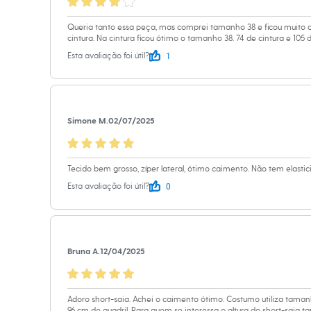
Sapatos
Material
:
100%
Sandálias e Papetes
Tipo
:
Short sai
Queria tanto essa peça, mas comprei tamanho 38 e ficou muito cu
Tênis
cintura. Na cintura ficou ótimo o tamanho 38. 74 de cintura e 105 de
Moda esportiva
Cor
:
Azul
Acessórios
1
Esta avaliação foi útil?
Marcas
:
C&A
Bermudas
Gênero
:
Femin
Camisetas
Calças
Calçados
Cuidados com a p
Regatas
Simone M.
02/07/2025
Moda íntima
Azul Escuro.
Cuecas
Meias
Pijamas
Tecido bem grosso, zíper lateral, ótimo caimento. Não tem elasti
Moda praia
0
Esta avaliação foi útil?
Personagens
Plus size
Blusas e Camisetas
Calças
Camisas
Bruna A.
12/04/2025
Casacos e Jaquetas
Jeans
Moda esportiva
Shorts e Bermudas
Adoro short-saia. Achei o caimento ótimo. Costumo utiliza taman
Todos os produtos
96 cm de quadril. Para quem se interessa o altura do short-saia