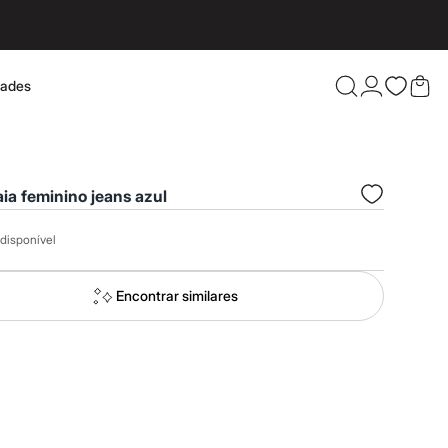
dades
Confira 
aia feminino jeans azul
disponível
Encontrar similares