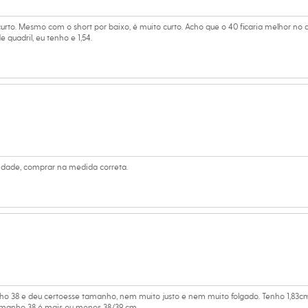
 algodão
a
rto. Mesmo com o short por baixo, é muito curto. Acho que o 40 ficaria melhor no q
 quadril, eu tenho e 1,54.
ino
eca:
cidade, comprar na medida correta.
ho 38 e deu certoesse tamanho, nem muito justo e nem muito folgado. Tenho 1,83cm
 tamanho 38 é mais ou menos 38/39 cm