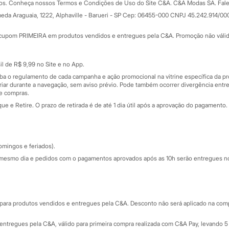
dos. Conheça nossos Termos e Condições de Uso do Site C&A. C&A Modas SA. Fale
Todas as vantagens
ay
eda Araguaia, 1222, Alphaville - Barueri - SP Cep: 06455-000 CNPJ 45.242.914/00
Minha C&A
rtão
Cupons de desconto
cupom PRIMEIRA em produtos vendidos e entregues pela C&A. Promoção não válida p
Cartão presente
atórios
Sobre o cartão presente
nceira
l de R$ 9,99 no Site e no App.
de
iba o regulamento de cada campanha e ação promocional na vitrine específica da
iar durante a navegação, sem aviso prévio. Pode também ocorrer divergência entre
de compras.
 e Retire. O prazo de retirada é de até 1 dia útil após a aprovação do pagamento. 
omingos e feriados).
mesmo dia e pedidos com o pagamentos aprovados após as 10h serão entregues no 
Segurança e qualidade
ara produtos vendidos e entregues pela C&A. Desconto não será aplicado na compr
ntregues pela C&A, válido para primeira compra realizada com C&A Pay, levando 5 