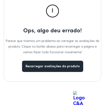
Calças
Casacos e Jaquetas
Jeans
Macacões
Saias
Shorts e Bermudas
Vestidos
Ops, algo deu errado!
Acessórios
Bolsas
Bonés e Chapéus
Parece que tivemos um problema ao carregar as avaliações do
Bijoux
produto. Clique no botão abaixo para recarregar a página e
Cintos
Óculos
vamos fazer tudo funcionar novamente!
Relógios
Calçados
Botas
Recarregar avaliações do produto
Chinelos
Rasteirinhas
Sandálias
Sapatilhas
Tênis
Marcas
City
Clock House
Mindset