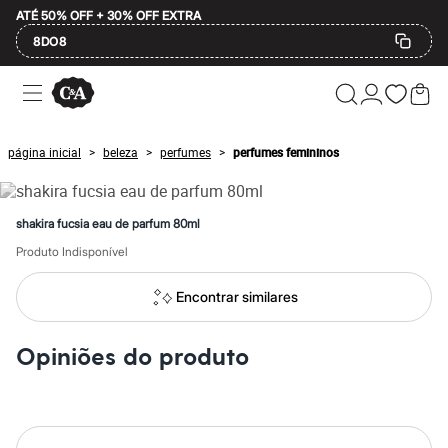
ATÉ 50% OFF + 30% OFF EXTRA
8DO8
Ofertas
Compre por Departamento
Feminino
Masculino
página inicial
beleza
perfumes
perfumes femininos
>
>
>
Infantil
Calçados
Mindse7
Plus Size
shakira fucsia eau de parfum 80ml
Até 20% off
Até 40% off
Produto Indisponível
Até 60% off
A partir de 60% off
Encontrar similares
Feminino
Em alta
Inverno
Opiniões do produto
Alfaiataria
Novidades
Roupas
Blusas e Camisetas
Básicos