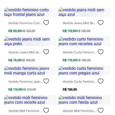
Sawary
Yessica
Moda esportiva
Acessórios
Blusas
Vestido Feminino Curto Laço Frontal Jeans Azul
Vestido Jeans Midi Sem Alça Azul
Calçados
Leggings
R$ 89,99
R$ 159,99
R$ 119,99
R$ 189,99
Shorts e Bermudas
Tops
Moda íntima
Calcinhas
Cintas e Modeladores
Vestido Jeans Midi Sem Alça Preto
Vestido Curto Feminino Jeans Com Recortes Azul
Meias
R$ 79,99
R$ 169,99
R$ 179,99
R$ 189,99
Pijamas
Sutiãs e Tops
Moda praia
Biquínis
Maiôs
Vestido Feminino Jeans Midi Manga Curta Azul
Vestido Curto Feminino Jeans Com Pregas Azul
Saídas de praia
Personagens
R$ 119,99
R$ 219,99
R$ 199,99
Plus size
Blusas e Camisetas
Calças
Casacos e Jaquetas
Vestido Midi Feminino Jeans Com Recorte Azul
Vestido Midi Feminino Jeans Com Fenda Azul
Jeans