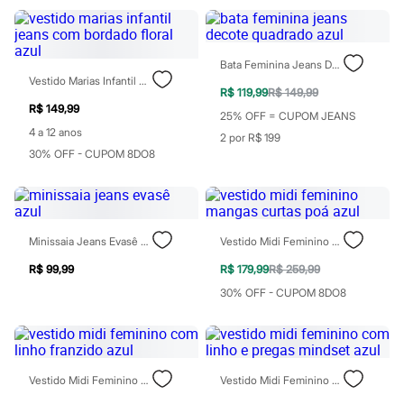
Blush
Corretivo
Gloss
Pó facial
Bata Feminina Jeans Decote Quadrado Azul
Sombras
Vestido Marias Infantil Jeans Com Bordado Floral Azul
R$ 119,99
R$ 149,99
Al Wataniah
R$ 149,99
Banderas
25% OFF = CUPOM JEANS
Beleza C&A
4 a 12 anos
2 por R$ 199
Boca Rosa
30% OFF - CUPOM 8DO8
Bruna Tavares
Carolina Herrera
Ciclo
Fran by Franciny Ehlke
Jean Paul Gaultier
Lancôme
Minissaia Jeans Evasê Azul
Vestido Midi Feminino Mangas Curtas Poá Azul
Mari Maria
R$ 99,99
R$ 179,99
R$ 259,99
Mascavo
Niina Secrets
30% OFF - CUPOM 8DO8
Océane
Payot
Rabanne
Real Techniques
Vizzela
Vestido Midi Feminino Com Linho Franzido Azul
Vestido Midi Feminino Com Linho E Pregas Mindset Azul
Vult