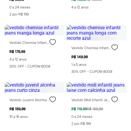
Patrulha Canina
0 a 24 meses
4 a 12 anos
Sonic
Stitch
2 por R$ 199
Beleza
Kits
Perfumes árabes
Novidades
Cabelos
Vestido Chemise Infantil Jeans Manga Longa Azul
Condicionador
Vestido Chemise Infantil Jeans Manga Longa Com Recorte Azul
Escovas e Pentes
R$ 179,99
Finalizadores
R$ 149,99
4 a 12 anos
Shampoo
1 a 5 anos
30% OFF - CUPOM 8DO8
Tratamento
30% OFF - CUPOM 8DO8
Cuidados com o corpo
Hidratante
Protetor solar
Tratamento
Cuidados com o rosto
Esfoliante
Vestido Juvenil Alcinha Jeans Curto Cinza
Vestido Midi Infantil Jeans Laise Com Calcinha Azul
Hidratante
Protetor solar
R$ 159,99
R$ 119,99
R$ 159,99
Tônicos
10 a 16 anos
0 a 24 meses
Maquiagens
2 por R$ 199
Base
Batom