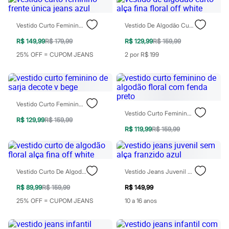
Todos os produtos
Infantil
Em alta
Vestido Curto Feminino Frente Única Jeans Azul
Vestido De Algodão Curto Alça Fina Floral Off White
Arrumadinho para os meninos
Romântico para as meninas
R$ 149,99
R$ 179,99
R$ 129,99
R$ 159,99
Inverno
25% OFF = CUPOM JEANS
2 por R$ 199
Novidades
Roupas menina
0 a 24 meses
1 a 5 anos
4 a 12 anos
Vestido Curto Feminino De Sarja Decote V Bege
10 a 16 anos
Vestido Curto Feminino De Algodão Floral Com Fenda Preto
Roupas menino
R$ 129,99
R$ 159,99
0 a 24 meses
R$ 119,99
R$ 159,99
1 a 5 anos
4 a 12 anos
10 a 16 anos
Acessórios
Recém-nascido
Vestido Curto De Algodão Floral Alça Fina Off White
Vestido Jeans Juvenil Sem Alça Franzido Azul
Bolsas e Mochilas
R$ 89,99
R$ 159,99
R$ 149,99
Chapéus
Calçados
25% OFF = CUPOM JEANS
10 a 16 anos
Botas
Chinelos
Pantufas