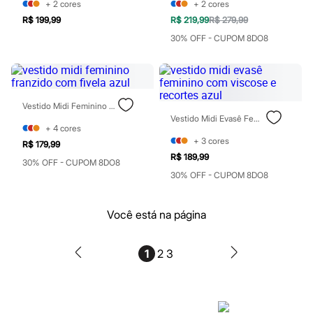
Perfumes
+
2
cores
+
2
cores
Perfumes femininos
R$ 199,99
R$ 219,99
R$ 279,99
Perfumes infantis
Perfumes masculinos
30% OFF - CUPOM 8DO8
Todos os produtos
Mindse7
Novidades
Blusas
Calças
Vestido Midi Feminino Franzido Com Fivela Azul
Casacos e Jaquetas
Vestido Midi Evasê Feminino Com Viscose E Recortes Azul
Jeans
+
4
cores
Saias
+
3
cores
R$ 179,99
Shorts e Bermudas
R$ 189,99
T-shirt
30% OFF - CUPOM 8DO8
Vestidos
30% OFF - CUPOM 8DO8
Acessórios
Alfaiataria
Calçados
Você está na página
Guarda-roupa
Moda esportiva
Plus size
1
2
3
Special Basics
Calçados
Novidades
Feminino