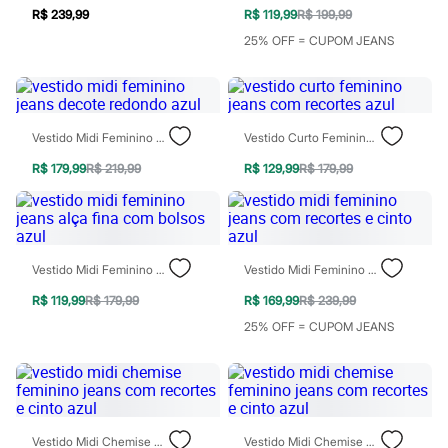
Moda esportiva
R$ 239,99
R$ 119,99
R$ 199,99
Shorts e Saias
Vestidos
25% OFF = CUPOM JEANS
Masculino
Em alta
Dia dos Pais
Inverno
Novidades
Vestido Midi Feminino Jeans Decote Redondo Azul
Vestido Curto Feminino Jeans Com Recortes Azul
Roupas
Bermudas
R$ 179,99
R$ 219,99
R$ 129,99
R$ 179,99
Camisas
Calças
Camisetas e Regatas
Casacos e Jaquetas
Jeans
Vestido Midi Feminino Jeans Alça Fina Com Bolsos Azul
Vestido Midi Feminino Jeans Com Recortes E Cinto Azul
Polos
Acessórios
R$ 119,99
R$ 179,99
R$ 169,99
R$ 239,99
Bolsas e Mochilas
25% OFF = CUPOM JEANS
Chapéus e Bonés
Cintos
Carteiras
Óculos
Relógios
Calçados
Botas
Vestido Midi Chemise Feminino Jeans Com Recortes E Cinto Azul
Vestido Midi Chemise Feminino Jeans Com Recortes E Cinto Azul