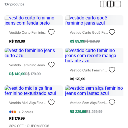
Calças
107
produtos
Casacos e Jaquetas
Jeans
Macacões
Saias
Shorts e Bermudas
Vestidos
Vestido Curto Feminino Jeans Com Fenda Preto
Vestido Curto Godê Feminino Jeans Azul
Acessórios
Bolsas
R$ 159,99
R$ 89,99
R$ 159,99
Bonés e Chapéus
Bijoux
Cintos
Óculos
Vestido Feminino Jeans Curto Azul
Relógios
Vestido Curto Feminino Jeans Com Recorte Manga Bufante Azul
Calçados
R$ 149,99
R$ 179,99
Botas
R$ 179,99
Chinelos
Rasteirinhas
Sandálias
Sapatilhas
Vestido Midi Alça Fina Feminino Texturizado Azul
Vestido Sem Alça Feminino Jeans Com Lastex Azul
Tênis
Marcas
R$ 229,99
R$ 259,99
+
2
cores
City
Clock House
R$ 179,99
Mindset
30% OFF - CUPOM 8DO8