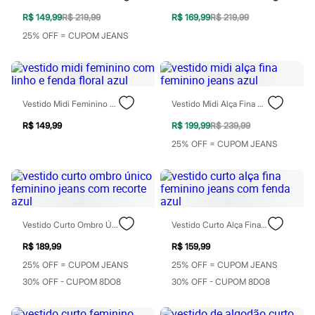
Chinelos
Sapatos
R$ 149,99
R$ 219,99
R$ 169,99
R$ 219,99
Sandálias e Papetes
25% OFF = CUPOM JEANS
Tênis
Moda esportiva
Acessórios
Bermudas
Camisetas
Vestido Midi Feminino Com Linho E Fenda Floral Azul
Vestido Midi Alça Fina Feminino Jeans Azul
Calças
Calçados
R$ 149,99
R$ 199,99
R$ 239,99
Regatas
Moda íntima
25% OFF = CUPOM JEANS
Cuecas
Meias
Pijamas
Moda praia
Personagens
Plus size
Vestido Curto Ombro Único Feminino Jeans Com Recorte Azul
Vestido Curto Alça Fina Feminino Jeans Com Fenda Azul
Blusas e Camisetas
Calças
R$ 189,99
R$ 159,99
Camisas
25% OFF = CUPOM JEANS
25% OFF = CUPOM JEANS
Casacos e Jaquetas
30% OFF - CUPOM 8DO8
30% OFF - CUPOM 8DO8
Jeans
Moda esportiva
Shorts e Bermudas