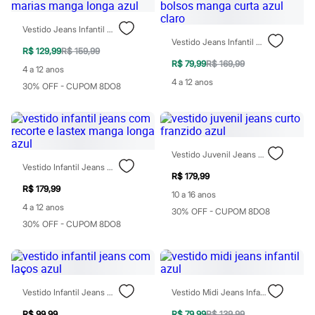
Rasteirinhas
Sandálias
Vestido Jeans Infantil Marias Manga Longa Azul
Tênis
Vestido Jeans Infantil Com Bolsos Manga Curta Azul Claro
Diversão
R$ 129,99
R$ 159,99
Marcas
R$ 79,99
R$ 169,99
4 a 12 anos
Baby Club
4 a 12 anos
Fifteen
30% OFF - CUPOM 8DO8
Miss Fifteen
Palomino
Moda íntima
Calcinhas
Cuecas
Vestido Juvenil Jeans Curto Franzido Azul
Meias
Vestido Infantil Jeans Com Recorte E Lastex Manga Longa Azul
Pijamas
R$ 179,99
Moda praia
R$ 179,99
10 a 16 anos
Biquínis e Maiôs
4 a 12 anos
Blusas de proteção
30% OFF - CUPOM 8DO8
Sungas
30% OFF - CUPOM 8DO8
Personagens
Bluey
Disney
Hello Kitty
Homem Aranha
Vestido Infantil Jeans Com Laços Azul
Vestido Midi Jeans Infantil Azul
Minecraft
Naruto
R$ 99,99
R$ 79,99
R$ 139,99