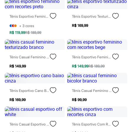
Marcas
City
Clock House
Tênis Esportivo Feminino Com Recortes Preto
Tênis Esportivo Texturizado Cinza
Mindset
Sawary
R$ 169,99
+
3
cores
Yessica
Moda esportiva
R$ 119,99
R$ 189,99
Acessórios
Blusas
Calçados
Leggings
Tênis Casual Feminino Texturizado Branco
Tênis Esportivo Feminino Com Recortes Bege
Shorts e Bermudas
Tops
R$ 149,99
R$ 149,99
R$ 189,99
Moda íntima
Calcinhas
Cintas e Modeladores
Meias
Tênis Esportivo Cano Baixo Cinza
Tênis Casual Feminino Bicolor Branco
Pijamas
Sutiãs e Tops
R$ 169,99
R$ 99,99
Moda praia
Biquínis
Maiôs
Saídas de praia
Personagens
Tênis Casual Esportivo Off White
Tênis Esportivo Com Recortes Cinza
Plus size