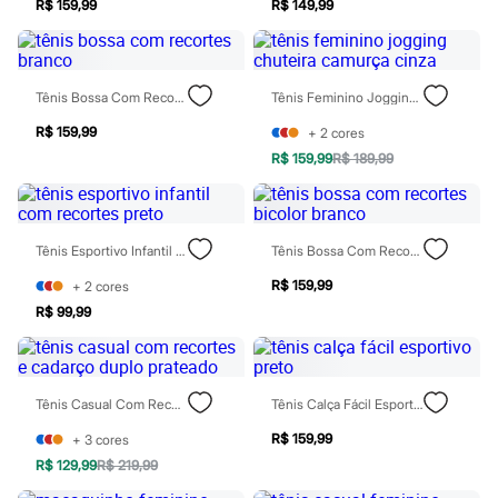
Blusas e Camisetas
R$ 159,99
R$ 149,99
Calças
Casacos e Jaquetas
Jeans
Moda esportiva
Tênis Bossa Com Recortes Branco
Tênis Feminino Jogging Chuteira Camurça Cinza
Shorts e Saias
Vestidos
R$ 159,99
+
2
cores
Masculino
R$ 159,99
R$ 189,99
Em alta
Dia dos Pais
Inverno
Novidades
Roupas
Tênis Esportivo Infantil Com Recortes Preto
Tênis Bossa Com Recortes Bicolor Branco
Bermudas
Camisas
R$ 159,99
+
2
cores
Calças
R$ 99,99
Camisetas e Regatas
Casacos e Jaquetas
Jeans
Polos
Tênis Casual Com Recortes E Cadarço Duplo Prateado
Tênis Calça Fácil Esportivo Preto
Acessórios
Bolsas e Mochilas
R$ 159,99
+
3
cores
Chapéus e Bonés
Cintos
R$ 129,99
R$ 219,99
Carteiras