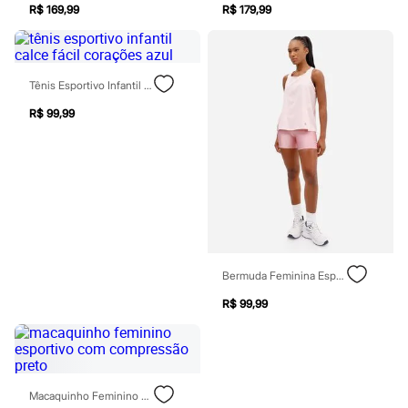
Calçados
R$ 169,99
R$ 179,99
Botas
Chinelos
Pantufas
Rasteirinhas
Tênis Esportivo Infantil Calce Fácil Corações Azul
Sandálias
Tênis
R$ 99,99
Diversão
Marcas
Baby Club
Fifteen
Miss Fifteen
Palomino
Moda íntima
Calcinhas
Cuecas
Meias
Bermuda Feminina Esportiva Com Bolsos Rosa
Pijamas
R$ 99,99
Moda praia
Biquínis e Maiôs
Blusas de proteção
Sungas
Personagens
Bluey
Macaquinho Feminino Esportivo Com Compressão Preto
Disney