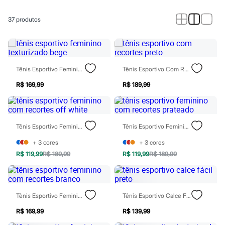
Novidades
Roupas
Blusas e Camisetas
37
produtos
Básicos
Calças
Casacos e Jaquetas
Jeans
Macacões
Tênis Esportivo Feminino Texturizado Bege
Tênis Esportivo Com Recortes Preto
Saias
Shorts e Bermudas
R$ 169,99
R$ 189,99
Vestidos
Acessórios
Bolsas
Bonés e Chapéus
Tênis Esportivo Feminino Com Recortes Off White
Tênis Esportivo Feminino Com Recortes Prateado
Bijoux
Cintos
+
3
cores
+
3
cores
Óculos
Relógios
R$ 119,99
R$ 189,99
R$ 119,99
R$ 189,99
Calçados
Botas
Chinelos
Rasteirinhas
Tênis Esportivo Feminino Com Recortes Branco
Tênis Esportivo Calce Fácil Preto
Sandálias
Sapatilhas
R$ 169,99
R$ 139,99
Tênis