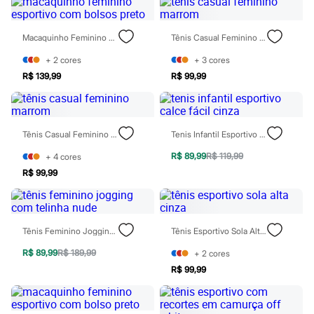
Óculos
Relógios
Calçados
Macaquinho Feminino Esportivo Com Bolsos Preto
Tênis Casual Feminino Marrom
Botas
Chinelos
+
2
cores
+
3
cores
Sapatos
R$ 139,99
R$ 99,99
Sandálias e Papetes
Tênis
Moda esportiva
Acessórios
Bermudas
Tênis Casual Feminino Marrom
Tenis Infantil Esportivo Calce Fácil Cinza
Camisetas
Calças
R$ 89,99
R$ 119,99
+
4
cores
Calçados
R$ 99,99
Regatas
Moda íntima
Cuecas
Meias
Tênis Feminino Jogging Com Telinha Nude
Tênis Esportivo Sola Alta Cinza
Pijamas
Moda praia
R$ 89,99
R$ 189,99
+
2
cores
Personagens
Plus size
R$ 99,99
Blusas e Camisetas
Calças
Camisas