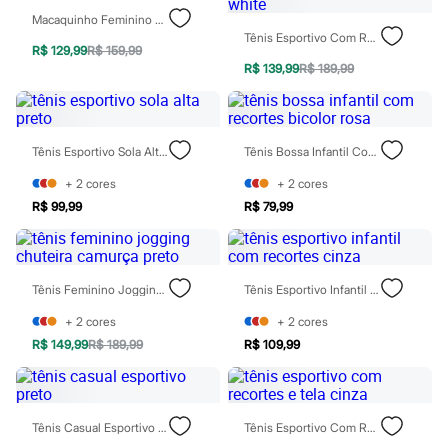
Casacos e Jaquetas
Macaquinho Feminino Esportivo Com Bolso Preto
Jeans
Tênis Esportivo Com Recortes Em Camurça Off White
Moda esportiva
R$ 129,99
R$ 159,99
Shorts e Bermudas
R$ 139,99
R$ 189,99
Todos os produtos
Infantil
Em alta
Arrumadinho para os meninos
Tênis Esportivo Sola Alta Preto
Tênis Bossa Infantil Com Recortes Bicolor Rosa
Romântico para as meninas
Inverno
+
2
cores
+
2
cores
Novidades
Roupas menina
R$ 99,99
R$ 79,99
0 a 24 meses
1 a 5 anos
4 a 12 anos
10 a 16 anos
Tênis Feminino Jogging Chuteira Camurça Preto
Tênis Esportivo Infantil Com Recortes Cinza
Roupas menino
0 a 24 meses
+
2
cores
+
2
cores
1 a 5 anos
R$ 149,99
R$ 189,99
R$ 109,99
4 a 12 anos
10 a 16 anos
Acessórios
Recém-nascido
Bolsas e Mochilas
Tênis Casual Esportivo Preto
Tênis Esportivo Com Recortes E Tela Cinza
Chapéus