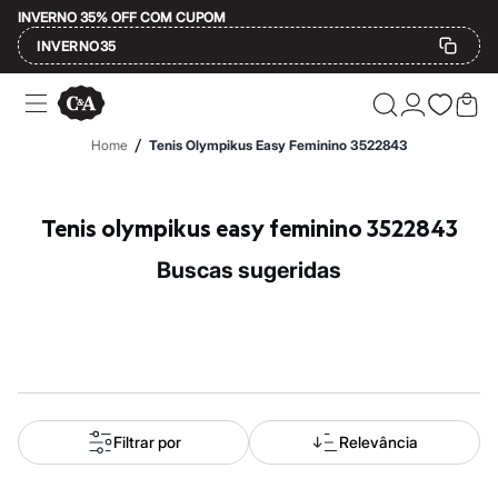
INVERNO 35% OFF COM CUPOM
INVERNO35
Ofertas
Compre por Departamento
Feminino
/
Home
Tenis Olympikus Easy Feminino 3522843
Masculino
Infantil
Calçados
Mindse7
Tenis olympikus easy feminino 3522843
Plus Size
Até 20% off
buscas sugeridas
Até 40% off
Até 60% off
A partir de 60% off
Feminino
Em alta
Inverno
Alfaiataria
Novidades
Roupas
Filtrar por
Relevância
Blusas e Camisetas
Básicos