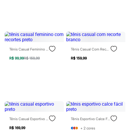
Sawary
Yessica
Moda esportiva
Acessórios
Blusas
Calçados
Leggings
Shorts e Bermudas
Tops
Moda íntima
Tênis Casual Feminino Com Recortes Preto
Tênis Casual Com Recorte Branco
Calcinhas
Cintas e Modeladores
R$ 99,99
R$ 159,99
R$ 159,99
Meias
Pijamas
Sutiãs e Tops
Moda praia
Biquínis
Maiôs
Saídas de praia
Personagens
Plus size
Blusas e Camisetas
Calças
Tênis Casual Esportivo Preto
Tênis Esportivo Calce Fácil Preto
Casacos e Jaquetas
Jeans
R$ 169,99
+
2
cores