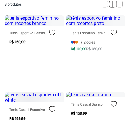
Calças
8
produtos
Casacos e Jaquetas
Jeans
Macacões
Saias
Shorts e Bermudas
Vestidos
Tênis Esportivo Feminino Com Recortes Branco
Tênis Esportivo Feminino Com Recortes Preto
Acessórios
Bolsas
R$ 169,99
+
2
cores
Bonés e Chapéus
R$ 119,99
R$ 189,99
Bijoux
Cintos
Óculos
Relógios
Calçados
Botas
Chinelos
Rasteirinhas
Sandálias
Sapatilhas
Tênis Casual Branco
Tênis
Tênis Casual Esportivo Off White
Marcas
R$ 159,99
City
R$ 159,99
Clock House
Mindset