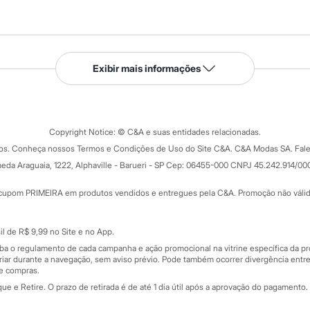
Serviços
Exibir mais informações
Tipos de serviços
o C&A
Clique e retire
Trocas e devoluções
ograma
Copyright Notice: © C&A e suas entidades relacionadas.
Formas de pagamento
dos. Conheça nossos Termos e Condições de Uso do Site C&A. C&A Modas SA. Fale
Todas as vantagens
ay
eda Araguaia, 1222, Alphaville - Barueri - SP Cep: 06455-000 CNPJ 45.242.914/00
Minha C&A
rtão
Cupons de desconto
cupom PRIMEIRA em produtos vendidos e entregues pela C&A. Promoção não válida p
Cartão presente
atórios
Sobre o cartão presente
nceira
l de R$ 9,99 no Site e no App.
de
iba o regulamento de cada campanha e ação promocional na vitrine específica da
iar durante a navegação, sem aviso prévio. Pode também ocorrer divergência entre
de compras.
 e Retire. O prazo de retirada é de até 1 dia útil após a aprovação do pagamento. 