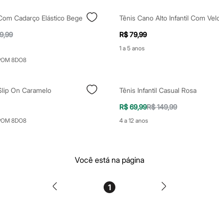
l Com Cadarço Elástico Bege
Tênis Cano Alto Infantil Com Vel
9,99
R$ 79,99
1 a 5 anos
POM 8DO8
l Slip On Caramelo
Tênis Infantil Casual Rosa
R$ 69,99
R$ 149,99
POM 8DO8
4 a 12 anos
Você está na página
1