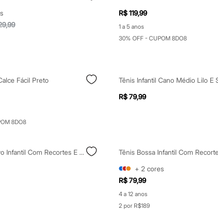
s
R$ 119,99
29,99
1 a 5 anos
30% OFF - CUPOM 8DO8
 Calce Fácil Preto
R$ 79,99
POM 8DO8
Tênis Esportivo Infantil Com Recortes E Velcro Homem Aranha Branco
+
2
cores
R$ 79,99
4 a 12 anos
2 por R$189