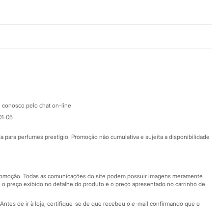
Baixe o app
Google store
Apple store
Atendimento
 conosco pelo chat on-line
01-05
Ajuda
Fale conosco
ara perfumes prestígio. Promoção não cumulativa e sujeita a disponibilidade
Nossas lojas
Nossas lojas plus size
Central de ética
 promoção. Todas as comunicações do site podem possuir imagens meramente
 o preço exibido no detalhe do produto e o preço apresentado no carrinho de
Eventos
Antes de ir à loja, certifique-se de que recebeu o e-mail confirmando que o