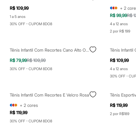
Relógios
R$ 109,99
+
2
core
Calçados
Botas
R$ 99,99
R$ 1
1 a 5 anos
Chinelos
30% OFF - CUPOM 8DO8
4 a 12 anos
Sapatos
Sandálias e Papetes
2 por R$ 199
Tênis
Moda esportiva
Acessórios
Tênis Infantil Com Recortes Cano Alto Ollie Multicor
Tênis Infantil
Bermudas
Camisetas
R$ 79,99
R$ 109,99
R$ 109,99
Calças
Calçados
30% OFF - CUPOM 8DO8
4 a 12 anos
Regatas
30% OFF - CU
Moda íntima
Cuecas
Meias
Tênis Infantil Com Recortes E Velcro Rosa
Pijamas
Moda praia
+
2
cores
R$ 119,99
Personagens
Plus size
R$ 119,99
2 por R$189
Blusas e Camisetas
30% OFF - CUPOM 8DO8
Calças
Camisas
Casacos e Jaquetas