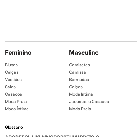
Botas
Chinelos
Pantufas
Rasteirinhas
Sandálias
Tênis
Diversão
Marcas
Baby Club
Feminino
Masculino
Fifteen
Miss Fifteen
Palomino
Blusas
Camisetas
Moda íntima
Calças
Camisas
Calcinhas
Vestidos
Bermudas
Cuecas
Meias
Saias
Calças
Pijamas
Casacos
Moda Íntima
Moda praia
Moda Praia
Jaquetas e Casacos
Biquínis e Maiôs
Blusas de proteção
Moda Íntima
Moda Praia
Sungas
Personagens
Bluey
Glossário
Disney
Hello Kitty