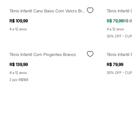
Jeans
Moda esportiva
Tênis Infantil Cano Baixo Com Velcro Branco
Tênis Infanti
Shorts e Bermudas
Todos os produtos
R$ 109,99
R$ 79,99
R$ 9
Infantil
4 a 12 anos
4 a 12 anos
Em alta
Arrumadinho para os meninos
30% OFF - CU
Romântico para as meninas
Inverno
Novidades
Tênis Infantil Com Pingentes Branco
Tênis Infanti
Roupas menina
0 a 24 meses
R$ 139,99
R$ 79,99
1 a 5 anos
4 a 12 anos
4 a 12 anos
30% OFF - CU
10 a 16 anos
2 por R$189
Roupas menino
0 a 24 meses
1 a 5 anos
4 a 12 anos
10 a 16 anos
Acessórios
Recém-nascido
Bolsas e Mochilas
Chapéus
Calçados