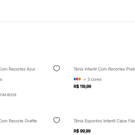
l Com Recortes Azul
Tênis Infantil Com Recortes Pret
s
+
3
cores
R$ 119,99
POM 8DO8
l Com Recorte Grafite
R$ 99,99