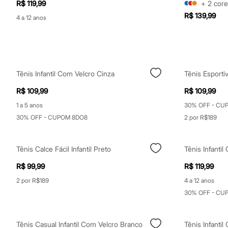
R$ 119,99
+
2
core
Calças
Casacos e Jaquetas
R$ 139,99
4 a 12 anos
Jeans
Moda esportiva
Shorts e Saias
Vestidos
Masculino
Em alta
Tênis Infantil Com Velcro Cinza
Dia dos Pais
Inverno
R$ 109,99
R$ 109,99
Novidades
Roupas
1 a 5 anos
30% OFF - CU
Bermudas
30% OFF - CUPOM 8DO8
2 por R$189
Camisas
Calças
Camisetas e Regatas
Tênis Calce Fácil Infantil Preto
Casacos e Jaquetas
Jeans
R$ 99,99
R$ 119,99
Polos
Acessórios
2 por R$189
4 a 12 anos
Bolsas e Mochilas
30% OFF - CU
Chapéus e Bonés
Cintos
Carteiras
Óculos
Tênis Casual Infantil Com Velcro Branco