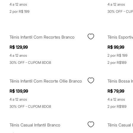
City
4 a 12 anos
4 a 12 anos
Clock House
2 por R$ 199
30% OFF - CU
Mindset
Sawary
Yessica
Moda esportiva
Acessórios
Tênis Infantil Com Recortes Branco
Tênis Esporti
Blusas
Calçados
R$ 129,99
R$ 99,99
Leggings
Shorts e Bermudas
4 a 12 anos
2 por R$ 199
Tops
30% OFF - CUPOM 8DO8
2 por R$189
Moda íntima
Calcinhas
Cintas e Modeladores
Tênis Infantil Com Recorte Ollie Branco
Tênis Bossa I
Meias
Pijamas
R$ 139,99
R$ 79,99
Sutiãs e Tops
Moda praia
4 a 12 anos
4 a 12 anos
Biquínis
30% OFF - CUPOM 8DO8
2 por R$189
Maiôs
Saídas de praia
Personagens
Plus size
Tênis Casual Infantil Branco
Blusas e Camisetas