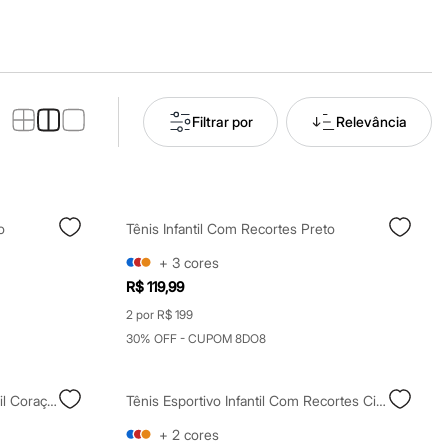
Filtrar por
Relevância
o
Tênis Infantil Com Recortes Preto
+
3
cores
R$ 119,99
2 por R$ 199
30% OFF - CUPOM 8DO8
Tênis Esportivo Infantil Calce Fácil Corações Azul
Tênis Esportivo Infantil Com Recortes Cinza
+
2
cores