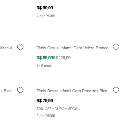
R$ 99,99
2 por R$189
Tênis Infantil Cano Médio Lilo E Stitch Azul
Tênis Casual Infantil Com Velcro Branco
R$ 89,99
R$ 129,99
1 a 5 anos
Tênis Bossa Infantil Com Recortes Bicolor Rosa
Tênis Bossa Infantil Com Recortes Bicolor Rosa
R$ 79,99
30% OFF - CUPOM 8DO8
2 por R$189