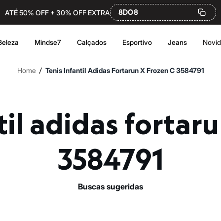
8DO8
ATÉ 50% OFF + 30% OFF EXTRA
Beleza
Mindse7
Calçados
Esportivo
Jeans
Novi
/
Home
Tenis Infantil Adidas Fortarun X Frozen C 3584791
3584791
buscas sugeridas