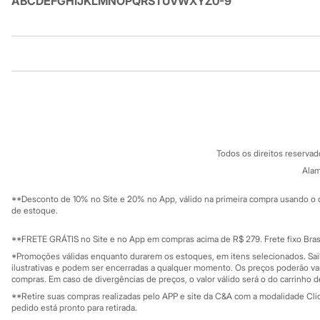
A
B
C
D
E
F
G
H
I
J
K
L
M
N
O
P
Q
R
S
T
U
V
W
X
Y
Z
0-9
Homem Aranha
Minecraft
Naruto
Patrulha Canina
Institucional
Produtos
Sonic
Stitch
Beleza
Sobre a C&A
Cartão C&A
Kits
Sobre o cartã
Fornecedores
Perfumes árabes
Termos e condições
C&A&VC
Novidades
Conheça o pr
Cabelos
Política de privacidade
Condicionador
Todos os direitos reserva
Trabalhe conosco
C&A Pay
Escovas e Pentes
Sobre o C&A P
Alam
Sustentabilidade
Finalizadores
Solicite seu ca
Shampoo
Mapa do site
**Desconto de 10% no Site e 20% no App, válido na primeira compra usando o 
Tratamento
Governança
Investidores
de estoque.
Cuidados com o corpo
Ouvidoria / Rel
Sala de imprensa
Hidratante
Educação fina
**FRETE GRÁTIS no Site e no App em compras acima de R$ 279. Frete fixo Brasi
Protetor solar
Privacidade
Tratamento
Sustentabilida
*Promoções válidas enquanto durarem os estoques, em itens selecionados. Sa
Configuração de cookies
Cuidados com o rosto
ilustrativas e podem ser encerradas a qualquer momento. Os preços poderão var
Minha privacidade
compras. Em caso de divergências de preços, o valor válido será o do carrinho 
Esfoliante
Hidratante
**Retire suas compras realizadas pelo APP e site da C&A com a modalidade Clique
Protetor solar
pedido está pronto para retirada.