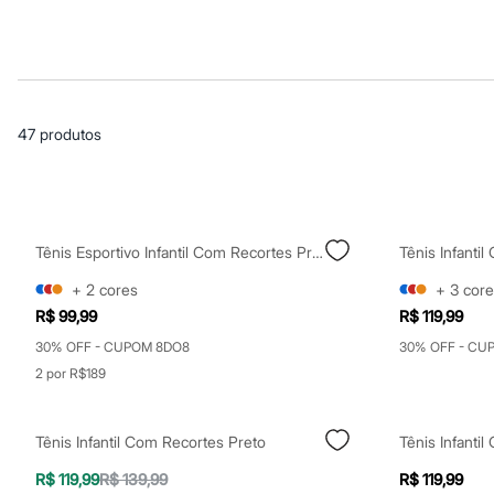
Roupas
Blusas e Camisetas
Básicos
Calças
Casacos e Jaquetas
Jeans
Macacões
47
produtos
Saias
Shorts e Bermudas
Vestidos
Acessórios
Bolsas
Bonés e Chapéus
Tênis Esportivo Infantil Com Recortes Preto
Tênis Infanti
Bijoux
Cintos
+
2
cores
+
3
core
Óculos
R$ 99,99
R$ 119,99
Relógios
Calçados
30% OFF - CUPOM 8DO8
30% OFF - CU
Botas
2 por R$189
Chinelos
Rasteirinhas
Sandálias
Sapatilhas
Tênis Infantil Com Recortes Preto
Tênis Infanti
Tênis
R$ 119,99
R$ 139,99
R$ 119,99
Marcas