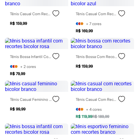
Moda esportiva
Shorts e Saias
Vestidos
Tênis Casual Com Recorte Branco
Tênis Casual Com Recortes Bicolor Azul
Masculino
R$ 159,99
Em alta
+
7
cores
Dia dos Pais
R$ 169,99
Inverno
Novidades
Roupas
Bermudas
Tênis Bossa Infantil Com Recortes Bicolor Rosa
Tênis Bossa Com Recortes Bicolor Branco
Camisas
Calças
R$ 159,99
+
2
cores
Camisetas e Regatas
R$ 79,99
Casacos e Jaquetas
Jeans
Polos
Acessórios
Bolsas e Mochilas
Tênis Casual Feminino Bicolor Branco
Tênis Casual Com Recortes Bicolor Branco
Chapéus e Bonés
Cintos
R$ 99,99
+
4
cores
Carteiras
R$ 119,99
R$ 189,99
Óculos
Relógios
Calçados
Botas