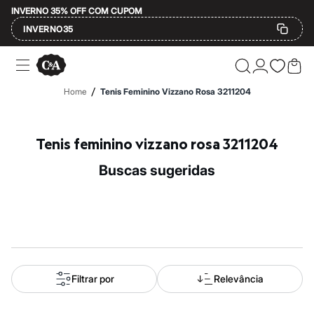
INVERNO 35% OFF COM CUPOM
INVERNO35
Ofertas
Compre por Departamento
Feminino
/
Home
Tenis Feminino Vizzano Rosa 3211204
Masculino
Infantil
Calçados
Mindse7
Tenis feminino vizzano rosa 3211204
Plus Size
Até 20% off
buscas sugeridas
Até 40% off
Até 60% off
A partir de 60% off
Feminino
Em alta
Inverno
Alfaiataria
Novidades
Roupas
Filtrar por
Relevância
Blusas e Camisetas
Básicos