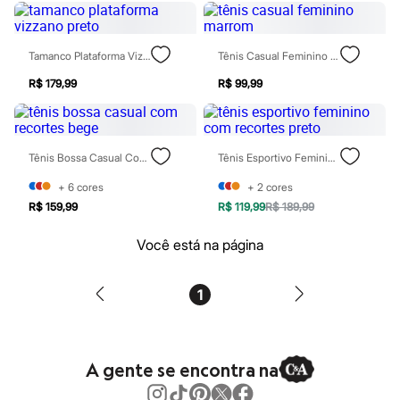
Patrulha Canina
Sonic
Stitch
Tamanco Plataforma Vizzano Preto
Tênis Casual Feminino Marrom
Beleza
Kits
R$ 179,99
R$ 99,99
Perfumes árabes
Novidades
Cabelos
Condicionador
Escovas e Pentes
Tênis Bossa Casual Com Recortes Bege
Tênis Esportivo Feminino Com Recortes Preto
Finalizadores
+
6
cores
+
2
cores
Shampoo
Tratamento
R$ 159,99
R$ 119,99
R$ 189,99
Cuidados com o corpo
Hidratante
Você está na página
Protetor solar
Tratamento
Cuidados com o rosto
1
Esfoliante
Hidratante
Protetor solar
Tônicos
Maquiagens
A gente se encontra na
Base
Batom