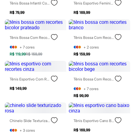
Chinelos
Tênis Bossa Infantil Com Recortes Bicolor Rosa
Tênis Esportivo Feminino Com Recortes Branco
Sapatos
R$ 79,99
R$ 169,99
Sandálias e Papetes
Tênis
Moda esportiva
Acessórios
Bermudas
Tênis Bossa Com Recortes Bicolor Prateado
Tênis Bossa Com Recortes Branco
Camisetas
Calças
+
7
cores
+
2
cores
Calçados
R$ 119,99
R$ 159,99
R$ 159,99
Regatas
Moda íntima
Cuecas
Meias
Pijamas
Tênis Esportivo Com Recortes Cinza
Tênis Bossa Com Recortes Bicolor Bege
Moda praia
R$ 149,99
Personagens
+
7
cores
Plus size
R$ 99,99
Blusas e Camisetas
Calças
Camisas
Casacos e Jaquetas
Chinelo Slide Texturizado Rosa
Tênis Esportivo Cano Baixo Cinza
Jeans
Moda esportiva
R$ 169,99
+
3
cores
Shorts e Bermudas