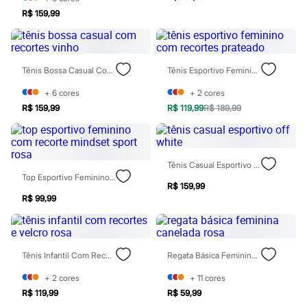
Rasteirinhas
R$ 159,99
Sandálias
Tênis
Diversão
Marcas
Baby Club
Tênis Bossa Casual Com Recortes Vinho
Tênis Esportivo Feminino Com Recortes Prateado
Fifteen
+
6
cores
+
2
cores
Miss Fifteen
Palomino
R$ 159,99
R$ 119,99
R$ 189,99
Moda íntima
Calcinhas
Cuecas
Meias
Tênis Casual Esportivo Off White
Pijamas
Top Esportivo Feminino Com Recorte Mindset Sport Rosa
Moda praia
R$ 159,99
Biquínis e Maiôs
R$ 99,99
Blusas de proteção
Sungas
Personagens
Bluey
Disney
Tênis Infantil Com Recortes E Velcro Rosa
Regata Básica Feminina Canelada Rosa
Hello Kitty
+
2
cores
+
11
cores
Homem Aranha
Minecraft
R$ 119,99
R$ 59,99
Naruto