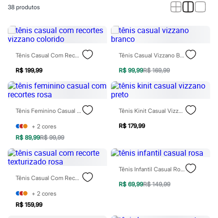
Calças
38
produtos
Casacos e Jaquetas
Jeans
Macacões
Saias
Shorts e Bermudas
Vestidos
Tênis Casual Com Recortes Vizzano Colorido
Tênis Casual Vizzano Branco
Acessórios
Bolsas
R$ 199,99
R$ 99,99
R$ 169,99
Bonés e Chapéus
Bijoux
Cintos
Óculos
Tênis Feminino Casual Com Recortes Rosa
Tênis Kinit Casual Vizzano Preto
Relógios
Calçados
R$ 179,99
+
2
cores
Botas
R$ 89,99
R$ 99,99
Chinelos
Rasteirinhas
Sandálias
Sapatilhas
Tênis Infantil Casual Rosa
Tênis
Tênis Casual Com Recorte Texturizado Rosa
Marcas
R$ 69,99
R$ 149,99
City
+
2
cores
Clock House
R$ 159,99
Mindset