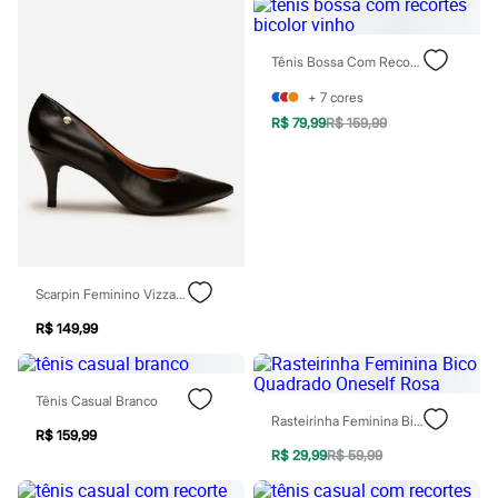
Sawary
Yessica
Moda esportiva
Tênis Bossa Com Recortes Bicolor Vinho
Acessórios
Blusas
+
7
cores
Calçados
Leggings
R$ 79,99
R$ 159,99
Shorts e Bermudas
Tops
Moda íntima
Calcinhas
Cintas e Modeladores
Meias
Pijamas
Sutiãs e Tops
Scarpin Feminino Vizzano Bico Fino Salto Médio Preto
Moda praia
Biquínis
R$ 149,99
Maiôs
Saídas de praia
Personagens
Tênis Casual Branco
Plus size
Rasteirinha Feminina Bico Quadrado Oneself Rosa
Blusas e Camisetas
R$ 159,99
Calças
R$ 29,99
R$ 59,99
Casacos e Jaquetas
Jeans