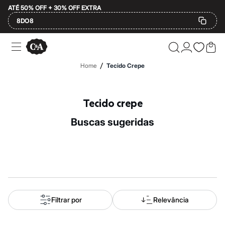
ATÉ 50% OFF + 30% OFF EXTRA
8DO8
Ofertas
Compre por Departamento
Feminino
/
Home
Tecido Crepe
Masculino
Infantil
Calçados
Mindse7
Tecido crepe
Plus Size
Até 20% off
buscas sugeridas
Até 40% off
Até 60% off
A partir de 60% off
Feminino
Em alta
Inverno
Alfaiataria
Novidades
Roupas
Filtrar por
Relevância
Blusas e Camisetas
Básicos