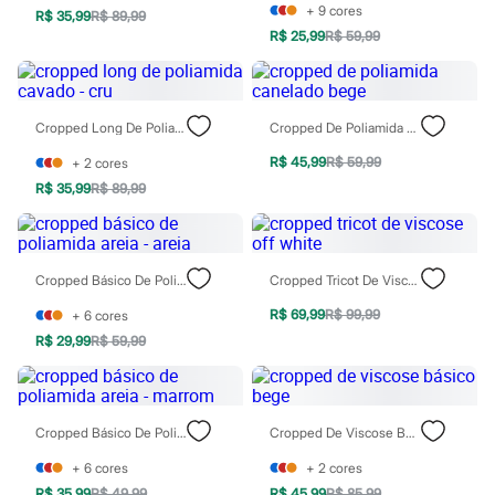
Sawary
+
9
cores
R$ 35,99
R$ 89,99
Yessica
R$ 25,99
R$ 59,99
Moda esportiva
Acessórios
Blusas
Calçados
Leggings
Cropped Long De Poliamida Cavado - Cru
Cropped De Poliamida Canelado Bege
Shorts e Bermudas
Tops
R$ 45,99
R$ 59,99
+
2
cores
Moda íntima
R$ 35,99
R$ 89,99
Calcinhas
Cintas e Modeladores
Meias
Pijamas
Cropped Básico De Poliamida Areia - Areia
Cropped Tricot De Viscose Off White
Sutiãs e Tops
Moda praia
R$ 69,99
R$ 99,99
+
6
cores
Biquínis
Maiôs
R$ 29,99
R$ 59,99
Saídas de praia
Personagens
Plus size
Blusas e Camisetas
Cropped Básico De Poliamida Areia - Marrom
Cropped De Viscose Básico Bege
Calças
Casacos e Jaquetas
+
6
cores
+
2
cores
Jeans
R$ 35,99
R$ 49,99
R$ 45,99
R$ 85,99