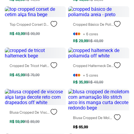
Moda esportiva
Shorts e Saias
Vestidos
Masculino
Em alta
Top Cropped Corset De Cetim Alça Fina Bege
Cropped Básico De Poliamida Areia - Preto
Dia dos Pais
Inverno
R$ 49,99
R$ 99,99
+
6
cores
Novidades
R$ 29,99
R$ 49,99
Roupas
Bermudas
Camisas
Calças
Cropped De Tricot Halterneck Bege
Cropped Halterneck De Poliamida Off White
Camisetas e Regatas
Casacos e Jaquetas
R$ 45,99
R$ 79,99
+
5
cores
Jeans
Polos
R$ 35,99
R$ 49,99
Acessórios
Bolsas e Mochilas
Chapéus e Bonés
Cintos
Carteiras
Blusa Cropped De Viscose Alça Larga Decote Reto Com Drapeados Off White
Óculos
Blusa Cropped De Moletom Com Amarração Lilo Stitch Arco Íris Manga Curta Decote Redondo Bege
Relógios
R$ 59,99
R$ 89,99
Calçados
R$ 65,99
Botas