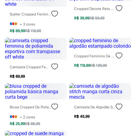
Blush
Cropped Decote Reto Sem Alça Com Drapeado Cinza
Corretivo
Suéter Cropped Feminino De Tricot Texturizado Off White
Gloss
R$ 39,99
R$ 59,99
Pó facial
+
3
cores
Sombras
R$ 89,99
R$ 119,99
Al Wataniah
Banderas
Beleza C&A
Boca Rosa
Bruna Tavares
Cropped Feminino De Algodão Estampado Colorido
Carolina Herrera
Ciclo
R$ 119,99
R$ 139,99
Camiseta Cropped Feminina De Poliamida Esportiva Com Transpasse Off White
Fran by Franciny Ehlke
Jean Paul Gaultier
R$ 89,99
Lancôme
Mari Maria
Mascavo
Niina Secrets
Océane
Blusa Cropped De Poliamida Básica Manga Curta Bege
Camiseta De Algodão Stitch Manga Curta Cinza Mescla
Payot
Rabanne
R$ 45,99
+
2
cores
Real Techniques
R$ 25,99
R$ 65,99
Vizzela
Vult