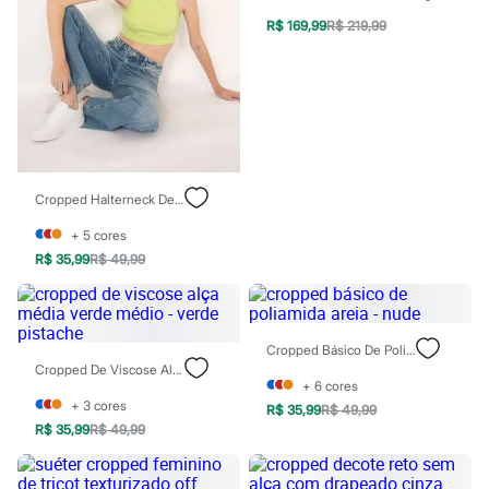
Patrulha Canina
R$ 169,99
R$ 219,99
Sonic
Stitch
Beleza
Kits
Perfumes árabes
Novidades
Cabelos
Condicionador
Escovas e Pentes
Cropped Halterneck De Poliamida Preto
Finalizadores
Shampoo
+
5
cores
Tratamento
R$ 35,99
R$ 49,99
Cuidados com o corpo
Hidratante
Protetor solar
Tratamento
Cuidados com o rosto
Cropped Básico De Poliamida Areia - Nude
Esfoliante
Cropped De Viscose Alça Média Verde Médio - Verde Pistache
+
6
cores
Hidratante
+
3
cores
Protetor solar
R$ 35,99
R$ 49,99
Tônicos
R$ 35,99
R$ 49,99
Maquiagens
Base
Batom