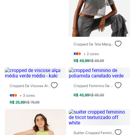
Rasteirinhas
Sandálias
Tênis
Diversão
Marcas
Baby Club
Fifteen
Miss Fifteen
Cropped De Tela Manga Curta Com Brilho Lurex Cinza
Palomino
Moda íntima
+
2
cores
Calcinhas
R$ 49,99
R$ 69,99
Cuecas
Meias
Pijamas
Moda praia
Biquínis e Maiôs
Cropped De Viscose Alça Média Verde Médio - Kaki
Cropped Feminino De Poliamida Canelado Verde
Blusas de proteção
R$ 45,99
R$ 65,99
Sungas
+
3
cores
Personagens
R$ 25,99
R$ 79,99
Bluey
Disney
Hello Kitty
Homem Aranha
Minecraft
Suéter Cropped Feminino De Tricot Texturizado Off White
Naruto