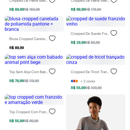
Cropped De Paetê Manga Curta Prateado
Cropped De Paetê Manga Curta Com Amarração Prata
Todos os produtos
Infantil
R$ 69,99
R$ 159,99
R$ 99,99
R$ 179,99
Em alta
Arrumadinho para os meninos
Romântico para as meninas
Inverno
Cropped De Suede Franzido Vinho
Novidades
Blusa Cropped Canelada De Poliamida Pantone + Branca
Roupas menina
R$ 29,99
R$ 59,99
0 a 24 meses
R$ 89,99
1 a 5 anos
4 a 12 anos
10 a 16 anos
Roupas menino
0 a 24 meses
Top Sem Alça Com Babado Animal Print Bege
Cropped De Tricot Trançado Cinza
1 a 5 anos
4 a 12 anos
R$ 79,99
R$ 119,99
+
2
cores
10 a 16 anos
R$ 55,99
R$ 109,99
Acessórios
Recém-nascido
Bolsas e Mochilas
Chapéus
Top Cropped Com Franzido E Amarração Verde
Calçados
Botas
R$ 55,99
R$ 99,99
Chinelos
Pantufas