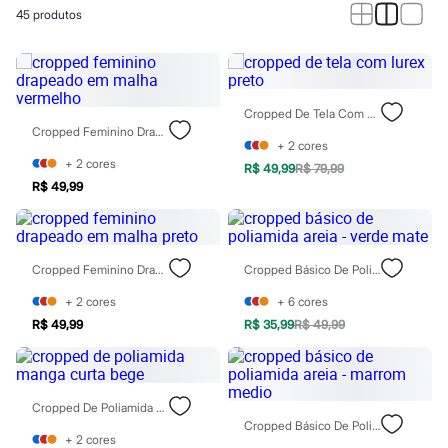
Calças
45
produtos
Casacos e Jaquetas
Jeans
Macacões
Saias
Shorts e Bermudas
Vestidos
Cropped De Tela Com Lurex Preto
Acessórios
Cropped Feminino Drapeado Em Malha Vermelho
Bolsas
+
2
cores
Bonés e Chapéus
+
2
cores
R$ 49,99
R$ 79,99
Bijoux
R$ 49,99
Cintos
Óculos
Relógios
Calçados
Cropped Feminino Drapeado Em Malha Preto
Cropped Básico De Poliamida Areia - Verde Mate
Botas
Chinelos
+
2
cores
+
6
cores
Rasteirinhas
Sandálias
R$ 49,99
R$ 35,99
R$ 49,99
Sapatilhas
Tênis
Marcas
City
Cropped De Poliamida Manga Curta Bege
Clock House
Cropped Básico De Poliamida Areia - Marrom Medio
Mindset
+
2
cores