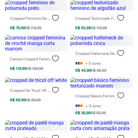
Chinelos
Sapatos
Sandálias e Papetes
Cropped Feminino De Poliamida Preto
Cropped Texturizado Feminino De Algodão Azul
Tênis
Moda esportiva
R$ 79,99
R$ 119,99
R$ 55,99
R$ 119,99
Acessórios
Bermudas
Camisetas
Calças
Calçados
Cropped Halterneck De Poliamida Cinza
Regatas
Camisa Cropped Feminina De Crochê Manga Curta Marrom
Moda íntima
+
5
cores
Cuecas
R$ 119,99
R$ 169,99
R$ 45,99
R$ 85,99
Meias
Pijamas
Moda praia
Cropped De Tricot Off White
Personagens
Cropped Básico Feminino Texturizado Marrom
Plus size
R$ 69,99
R$ 89,99
Blusas e Camisetas
+
3
cores
Calças
Camisas
R$ 39,99
R$ 59,99
Casacos e Jaquetas
Jeans
Moda esportiva
Shorts e Bermudas