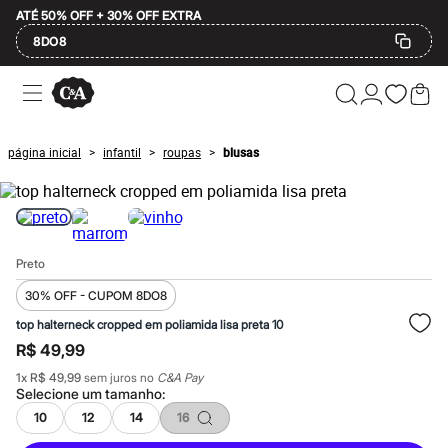
ATÉ 50% OFF + 30% OFF EXTRA
8DO8
Ofertas
Compre por Departamento
Feminino
Masculino
página inicial
infantil
roupas
blusas
>
>
>
Infantil
Calçados
Plus Size
2 calçados por R$189
2 peças por R$199
3 lingeries por R$99
Preto
3 itens de beleza por R$129
Até 20% off
30% OFF - CUPOM 8DO8
Até 40% off
Até 60% off
top halterneck cropped em poliamida lisa preta 10
A partir de 60% off
R$ 49,99
Feminino
Em alta
1
x
R$ 49,99
sem juros no
C&A Pay
Selecione um
tamanho
:
Inverno
Alfaiataria
10
12
14
16
Novidades