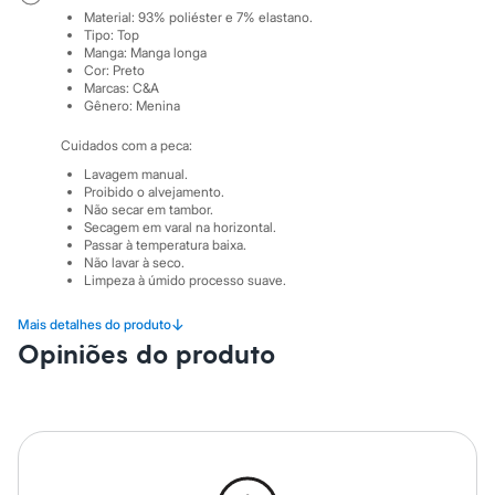
City
Material
:
93% poliéster e 7% elastano.
Clock House
Tipo
:
Top
Mindset
Manga
:
Manga longa
Sawary
Cor
:
Preto
Yessica
Marcas
:
C&A
Moda esportiva
Gênero
:
Menina
Acessórios
Blusas
Cuidados com a peca:
Calçados
Lavagem manual.
Leggings
Proibido o alvejamento.
Shorts e Bermudas
Não secar em tambor.
Tops
Secagem em varal na horizontal.
Moda íntima
Passar à temperatura baixa.
Calcinhas
Não lavar à seco.
Limpeza à úmido processo suave.
Cintas e Modeladores
Meias
Pijamas
↓
Mais detalhes do produto
Sutiãs e Tops
Opiniões do produto
Moda praia
Biquínis
Maiôs
Saídas de praia
Personagens
Plus size
Blusas e Camisetas