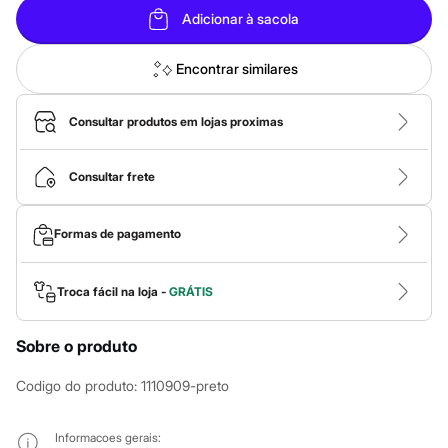
Roupas
Adicionar à sacola
Blusas e Camisetas
Básicos
Calças
Encontrar similares
Casacos e Jaquetas
Jeans
Macacões
Consultar produtos em lojas proximas
Saias
Shorts e Bermudas
Vestidos
Consultar frete
Acessórios
Bolsas
Bonés e Chapéus
Formas de pagamento
Bijoux
Cintos
Óculos
Relógios
Troca fácil na loja -
GRÁTIS
Calçados
Botas
Chinelos
Sobre o produto
Rasteirinhas
Sandálias
Codigo do produto
:
1110909-preto
Sapatilhas
Tênis
Marcas
Informacoes gerais: