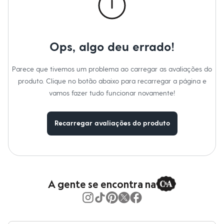
Calças
Casacos e Jaquetas
Jeans
Moda esportiva
Shorts e Saias
Ops, algo deu errado!
Vestidos
Masculino
Em alta
Parece que tivemos um problema ao carregar as avaliações do
Dia dos Pais
produto. Clique no botão abaixo para recarregar a página e
Inverno
Novidades
vamos fazer tudo funcionar novamente!
Roupas
Bermudas
Camisas
Recarregar avaliações do produto
Calças
Camisetas e Regatas
Casacos e Jaquetas
Jeans
Polos
Acessórios
A gente se encontra na
Bolsas e Mochilas
Chapéus e Bonés
Cintos
Carteiras
Óculos