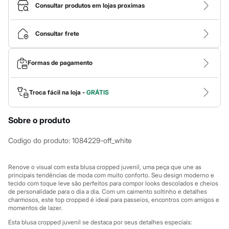
Calças
Consultar produtos em lojas proximas
Casacos e Jaquetas
Jeans
Macacões
Consultar frete
Saias
Shorts e Bermudas
Vestidos
Formas de pagamento
Acessórios
Bolsas
Bonés e Chapéus
Bijoux
Troca fácil na loja -
GRÁTIS
Cintos
Óculos
Sobre o produto
Relógios
Calçados
Botas
Codigo do produto
:
1084229-off_white
Chinelos
Rasteirinhas
Sandálias
Renove o visual com esta blusa cropped juvenil, uma peça que une as
Sapatilhas
principais tendências de moda com muito conforto. Seu design moderno e
tecido com toque leve são perfeitos para compor looks descolados e cheios
Tênis
de personalidade para o dia a dia. Com um caimento soltinho e detalhes
Marcas
charmosos, este top cropped é ideal para passeios, encontros com amigos e
City
momentos de lazer.
Clock House
Mindset
Esta blusa cropped juvenil se destaca por seus detalhes especiais: