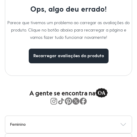
Moda esportiva
Shorts e Saias
Ops, algo deu errado!
Vestidos
Masculino
Parece que tivemos um problema ao carregar as avaliações do
Em alta
Dia dos Pais
produto. Clique no botão abaixo para recarregar a página e
Inverno
vamos fazer tudo funcionar novamente!
Novidades
Roupas
Bermudas
Recarregar avaliações do produto
Camisas
Calças
Camisetas e Regatas
Casacos e Jaquetas
Jeans
Polos
Acessórios
A gente se encontra na
Bolsas e Mochilas
Chapéus e Bonés
Cintos
Carteiras
Óculos
Relógios
Feminino
Calçados
Blusas
Calças
Vestidos
Saias
Casacos
Moda Praia
Moda Íntima
Botas