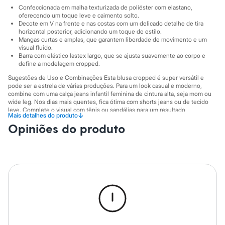
Sawary
Confeccionada em malha texturizada de poliéster com elastano,
Yessica
oferecendo um toque leve e caimento solto.
Moda esportiva
Decote em V na frente e nas costas com um delicado detalhe de tira
Acessórios
horizontal posterior, adicionando um toque de estilo.
Blusas
Mangas curtas e amplas, que garantem liberdade de movimento e um
Calçados
visual fluido.
Leggings
Barra com elástico lastex largo, que se ajusta suavemente ao corpo e
define a modelagem cropped.
Shorts e Bermudas
Tops
Sugestões de Uso e Combinações Esta blusa cropped é super versátil e
Moda íntima
pode ser a estrela de várias produções. Para um look casual e moderno,
Calcinhas
combine com uma calça jeans infantil feminina de cintura alta, seja mom ou
Cintas e Modeladores
wide leg. Nos dias mais quentes, fica ótima com shorts jeans ou de tecido
Meias
leve. Complete o visual com tênis ou sandálias para um resultado
↓
Mais detalhes do produto
confortável e cheio de estilo.
Pijamas
Opiniões do produto
Sutiãs e Tops
A gente se encontra na C&A! ❤
Moda praia
Biquínis
Informacoes gerais:
Maiôs
Material
:
93% poliéster, 7% elastano
Saídas de praia
Tipo
:
Cropped
Personagens
Manga
:
Manga curta
Plus size
Cor
:
Off White
Blusas e Camisetas
Marcas
:
C&A
Gênero
:
Menina
Calças
Casacos e Jaquetas
Jeans