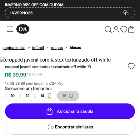
INVERNO 35% OFF COM CUPOM
INVERNO35
Ofertas
Compre por Departamento
Feminino
Masculino
página inicial
infantil
roupas
blusas
>
>
>
Infantil
Calçados
Mindse7
cropped juvenil com lastex texturizado off white 10
Plus Size
Até 20% off
R$ 39,99
R$ 89,99
Até 40% off
1
x
R$ 39,99
sem juros no
C&A Pay
Até 60% off
Selecione um
tamanho
:
A partir de 60% off
Feminino
10
12
14
16
Em alta
Inverno
Adicionar à sacola
Alfaiataria
Novidades
Roupas
Encontrar similares
Blusas e Camisetas
Básicos