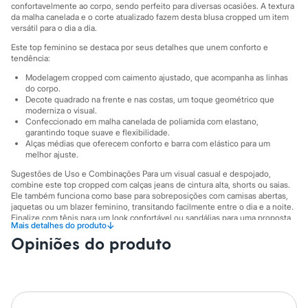
Sawary
confortavelmente ao corpo, sendo perfeito para diversas ocasiões. A textura
Yessica
da malha canelada e o corte atualizado fazem desta blusa cropped um item
Moda esportiva
versátil para o dia a dia.
Acessórios
Este top feminino se destaca por seus detalhes que unem conforto e
Blusas
tendência:
Calçados
Leggings
Modelagem cropped com caimento ajustado, que acompanha as linhas
Shorts e Bermudas
do corpo.
Decote quadrado na frente e nas costas, um toque geométrico que
Tops
moderniza o visual.
Moda íntima
Confeccionado em malha canelada de poliamida com elastano,
Calcinhas
garantindo toque suave e flexibilidade.
Cintas e Modeladores
Alças médias que oferecem conforto e barra com elástico para um
Meias
melhor ajuste.
Pijamas
Sugestões de Uso e Combinações Para um visual casual e despojado,
Sutiãs e Tops
combine este top cropped com calças jeans de cintura alta, shorts ou saias.
Moda praia
Ele também funciona como base para sobreposições com camisas abertas,
Biquínis
jaquetas ou um blazer feminino, transitando facilmente entre o dia e a noite.
Maiôs
Finalize com tênis para um look confortável ou sandálias para uma proposta
Saídas de praia
↓
Mais detalhes do produto
mais arrumada.
Personagens
Opiniões do produto
A gente se encontra na C&A! ❤
Plus size
Blusas e Camisetas
Calças
A Modelo veste tamanho P.
Suas medidas são:
Casacos e Jaquetas
Altura: 170cm / Busto: 76cm / Cintura: 60cm / Quadril: 85cm.
Jeans