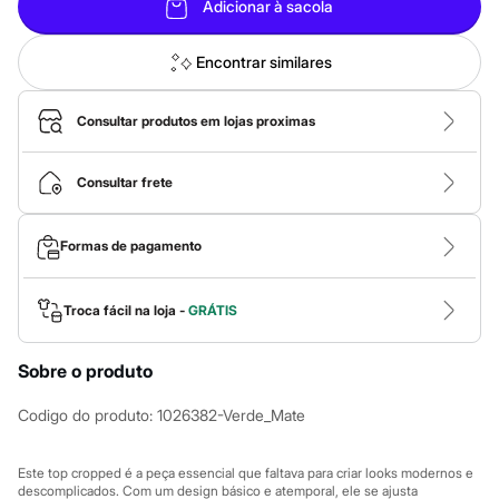
Calças
Adicionar à sacola
Casacos e Jaquetas
Jeans
Macacões
Encontrar similares
Saias
Shorts e Bermudas
Vestidos
Consultar produtos em lojas proximas
Acessórios
Bolsas
Bonés e Chapéus
Consultar frete
Bijoux
Cintos
Óculos
Formas de pagamento
Relógios
Calçados
Botas
Troca fácil na loja -
GRÁTIS
Chinelos
Rasteirinhas
Sandálias
Sobre o produto
Sapatilhas
Tênis
Codigo do produto
:
1026382-Verde_Mate
Marcas
City
Clock House
Este top cropped é a peça essencial que faltava para criar looks modernos e
Mindset
descomplicados. Com um design básico e atemporal, ele se ajusta