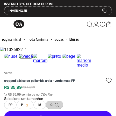
INVERNO 35% OFF COM CUPOM
INVERNO35
Ofertas
Compre por Departamento
Feminino
Masculino
página inicial
moda feminina
roupas
blusas
>
>
>
Infantil
Calçados
Mindse7
Plus Size
Até 20% off
Até 40% off
Até 60% off
Verde
A partir de 60% off
Feminino
cropped básico de poliamida areia - verde mate PP
Em alta
R$ 35,99
R$ 49,99
Inverno
Alfaiataria
1
x
R$ 35,99
sem juros no
C&A Pay
Novidades
Selecione um
tamanho
:
Roupas
PP
P
M
G
Blusas e Camisetas
Básicos