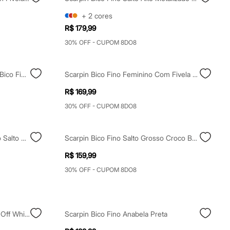
+
2
cores
R$ 179,99
30% OFF - CUPOM 8DO8
Scarpin Anabela Slingback Com Bico Fino - Branco
Scarpin Bico Fino Feminino Com Fivela Oneself Marrom
R$ 169,99
30% OFF - CUPOM 8DO8
Scarpin Mule Feminino Bico Fino Salto Fino Marrom
Scarpin Bico Fino Salto Grosso Croco Bebecê Bege
R$ 159,99
30% OFF - CUPOM 8DO8
Scarpin Mule Salto Fino Oneself Off White
Scarpin Bico Fino Anabela Preta