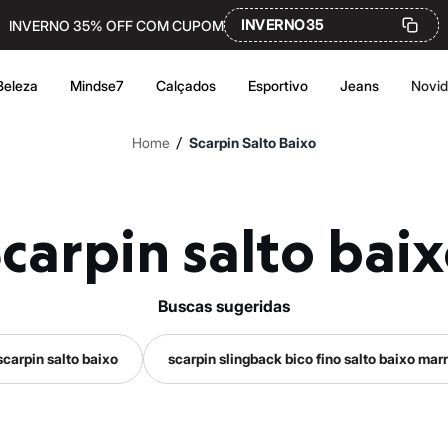
INVERNO35
INVERNO 35% OFF COM CUPOM
Beleza
Mindse7
Calçados
Esportivo
Jeans
Novi
/
Home
Scarpin Salto Baixo
Scarpin salto bai
buscas sugeridas
scarpin salto baixo
scarpin slingback bico fino salto baixo ma