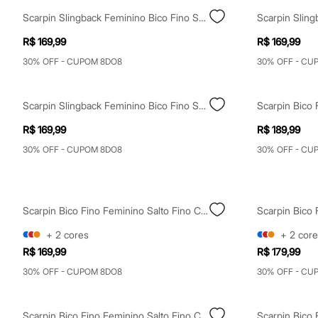
Shorts e Saias
Scarpin Slingback Feminino Bico Fino Salto Grosso Preto
Vestidos
Masculino
R$ 169,99
R$ 169,99
Em alta
Dia dos Pais
30% OFF - CUPOM 8DO8
30% OFF - CU
Inverno
Novidades
Roupas
Scarpin Slingback Feminino Bico Fino Salto Alto Vinho
Scarpin Bico 
Bermudas
Camisas
R$ 169,99
R$ 189,99
Calças
Camisetas e Regatas
30% OFF - CUPOM 8DO8
30% OFF - CU
Casacos e Jaquetas
Jeans
Polos
Acessórios
Bolsas e Mochilas
Scarpin Bico Fino Feminino Salto Fino Com Fivela Bege
Chapéus e Bonés
+
2
cores
+
2
core
Cintos
Carteiras
R$ 169,99
R$ 179,99
Óculos
30% OFF - CUPOM 8DO8
30% OFF - CU
Relógios
Calçados
Botas
Chinelos
Scarpin Bico Fino Feminino Salto Fino Com Fivela Vinho