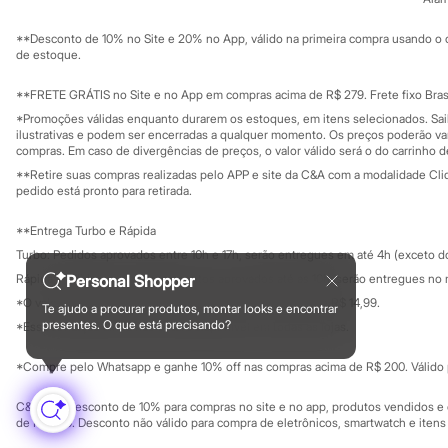
Sustentabilidade
Sonic
Solicite seu ca
Mapa do site
Stitch
**Desconto de 10% no Site e 20% no App, válido na primeira compra usando o 
Governança
Beleza
Investidores
de estoque.
Kits
Ouvidoria / Rel
Sala de imprensa
Perfumes árabes
Educação fina
**FRETE GRÁTIS no Site e no App em compras acima de R$ 279. Frete fixo Brasi
Novidades
Privacidade
Sustentabilida
*Promoções válidas enquanto durarem os estoques, em itens selecionados. Sa
Cabelos
Configuração de cookies
ilustrativas e podem ser encerradas a qualquer momento. Os preços poderão var
Condicionador
Minha privacidade
compras. Em caso de divergências de preços, o valor válido será o do carrinho 
Escovas e Pentes
**Retire suas compras realizadas pelo APP e site da C&A com a modalidade Clique
Finalizadores
pedido está pronto para retirada.
Shampoo
Tratamento
Cuidados com o corpo
**Entrega Turbo e Rápida
Hidratante
Turbo: Pedidos aprovados entre 10h e 17h, serão entregues em até 4h (exceto d
Protetor solar
Rápida: Pedidos com os pagamentos aprovados até as 10h, serão entregues no 
Personal Shopper
Tratamento
Cuidados com o rosto
*O valor do frete para o turbo é R$ 24,99 e para a rápida é R$ 14,99.
Te ajudo a procurar produtos, montar looks e encontrar
Formas de pagamento
Esfoliante
presentes. O que está precisando?
*Essa condição ainda não estará disponível em todas as lojas.
Hidratante
Protetor solar
*Compre pelo Whatsapp e ganhe 10% off nas compras acima de R$ 200. Válido p
Tônicos
Maquiagens
C&A Pay: desconto de 10% para compras no site e no app, produtos vendidos e e
Base
de R$ 400. Desconto não válido para compra de eletrônicos, smartwatch e iten
Batom