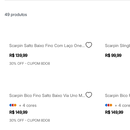
Casacos e Jaquetas
Jeans
Macacões
49
produtos
Saias
Shorts e Bermudas
Vestidos
Acessórios
Bolsas
Bonés e Chapéus
Scarpin Salto Baixo Fino Com Laço Oneself Preto
Bijoux
Cintos
R$ 139,99
R$ 99,99
Óculos
Relógios
30% OFF - CUPOM 8DO8
Calçados
Botas
Chinelos
Rasteirinhas
Sandálias
Sapatilhas
Scarpin Bico Fino Salto Baixo Via Uno Marrom
Tênis
+
4
cores
+
4
cor
Marcas
City
R$ 149,99
R$ 149,99
Clock House
30% OFF - CUPOM 8DO8
Mindset
Sawary