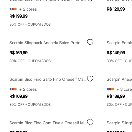
Sapatos
Sandálias e Papetes
+
2
cores
R$ 129,99
Tênis
R$ 199,99
Moda esportiva
Acessórios
30% OFF - CUPOM 8DO8
Bermudas
Camisetas
Calças
Scarpin Slingback Anabela Baixo Preto
Calçados
Regatas
R$ 169,99
R$ 149,99
Moda íntima
Cuecas
30% OFF - CUPOM 8DO8
30% OFF - CU
Meias
Pijamas
Moda praia
Scarpin Bico Fino Salto Fino Oneself Marrom
Personagens
Plus size
+
2
cores
+
3
core
Blusas e Camisetas
R$ 169,99
R$ 189,99
Calças
Camisas
30% OFF - CUPOM 8DO8
30% OFF - CU
Casacos e Jaquetas
Jeans
Moda esportiva
Scarpin Bico Fino Com Fívela Oneself Marrom
Shorts e Bermudas
Todos os produtos