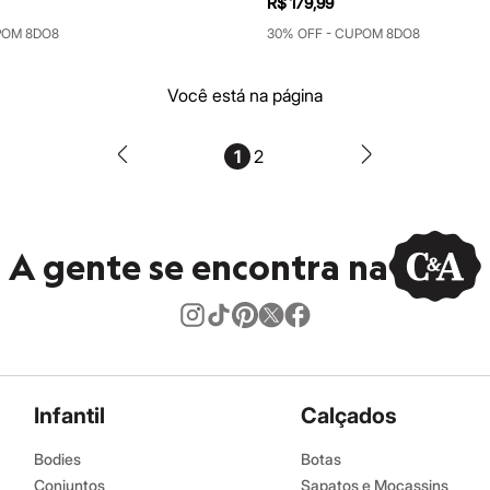
R$ 179,99
POM 8DO8
30% OFF - CUPOM 8DO8
Você está na página
1
2
A gente se encontra na
Infantil
Calçados
Bodies
Botas
Conjuntos
Sapatos e Mocassins