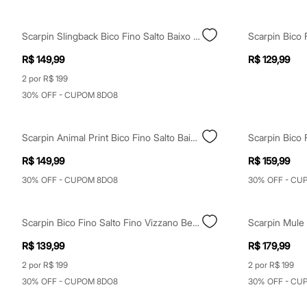
Yessica
Moda esportiva
Acessórios
Scarpin Slingback Bico Fino Salto Baixo Bege
Blusas
Calçados
R$ 149,99
R$ 129,99
Leggings
Shorts e Bermudas
2 por R$ 199
Tops
30% OFF - CUPOM 8DO8
Moda íntima
Calcinhas
Cintas e Modeladores
Scarpin Animal Print Bico Fino Salto Baixo Oneself Bege
Scarpin Bico 
Meias
Pijamas
R$ 149,99
R$ 159,99
Sutiãs e Tops
Moda praia
30% OFF - CUPOM 8DO8
30% OFF - CU
Biquínis
Maiôs
Saídas de praia
Scarpin Bico Fino Salto Fino Vizzano Bege
Personagens
Plus size
R$ 139,99
R$ 179,99
Blusas e Camisetas
Calças
2 por R$ 199
2 por R$ 199
Casacos e Jaquetas
30% OFF - CUPOM 8DO8
30% OFF - CU
Jeans
Moda esportiva