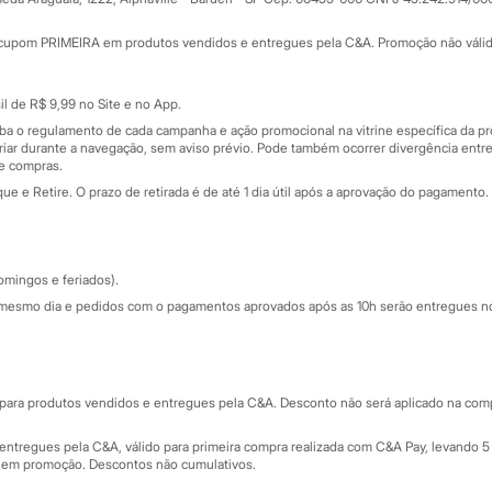
Minha C&A
rtão
Cupons de desconto
cupom PRIMEIRA em produtos vendidos e entregues pela C&A. Promoção não válida p
Cartão presente
atórios
Sobre o cartão presente
nceira
l de R$ 9,99 no Site e no App.
de
iba o regulamento de cada campanha e ação promocional na vitrine específica da
iar durante a navegação, sem aviso prévio. Pode também ocorrer divergência entre
de compras.
 e Retire. O prazo de retirada é de até 1 dia útil após a aprovação do pagamento. 
omingos e feriados).
mesmo dia e pedidos com o pagamentos aprovados após as 10h serão entregues no 
Segurança e qualidade
ara produtos vendidos e entregues pela C&A. Desconto não será aplicado na compr
ntregues pela C&A, válido para primeira compra realizada com C&A Pay, levando 5 
s em promoção. Descontos não cumulativos.