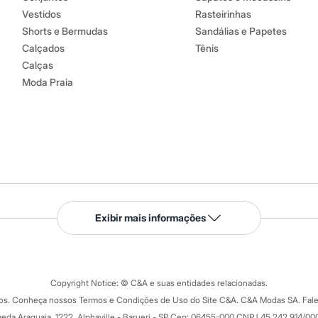
Vestidos
Rasteirinhas
Shorts e Bermudas
Sandálias e Papetes
Calçados
Tênis
Calças
Moda Praia
Serviços
Exibir mais informações
Tipos de serviços
o C&A
Clique e retire
Trocas e devoluções
ograma
Copyright Notice: © C&A e suas entidades relacionadas.
Formas de pagamento
dos. Conheça nossos Termos e Condições de Uso do Site C&A. C&A Modas SA. Fale
Todas as vantagens
ay
eda Araguaia, 1222, Alphaville - Barueri - SP Cep: 06455-000 CNPJ 45.242.914/00