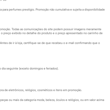
Ajuda
Fale conosco
ara perfumes prestígio. Promoção não cumulativa e sujeita a disponibilidade
Nossas lojas
Nossas lojas plus size
Central de ética
 promoção. Todas as comunicações do site podem possuir imagens meramente
 o preço exibido no detalhe do produto e o preço apresentado no carrinho de
Eventos
Antes de ir à loja, certifique-se de que recebeu o e-mail confirmando que o
Especial Dia dos Pais
dia seguinte (exceto domingos e feriados).
a de eletrônicos, relógios, cosméticos e itens em promoção.
peças ou mais da categoria moda, beleza, óculos e relógios, ou em valor acima