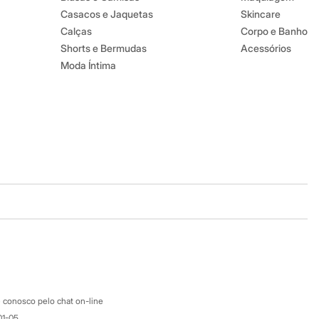
Casacos e Jaquetas
Skincare
Calças
Corpo e Banho
Shorts e Bermudas
Acessórios
Moda Íntima
Baixe o app
Google store
Apple store
Atendimento
 conosco pelo chat on-line
01-05