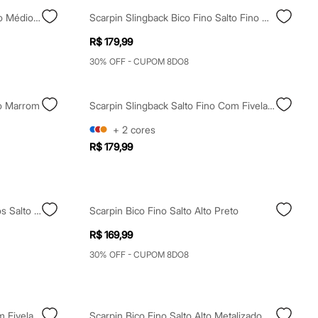
Scarpin Slingback Bico Fino Salto Médio Preto
Scarpin Slingback Bico Fino Salto Fino O Diabo Veste Prada Vermelho
R$ 179,99
30% OFF - CUPOM 8DO8
no Marrom
Scarpin Slingback Salto Fino Com Fivela Grande Bege
+
2
cores
R$ 179,99
Scarpin Vizzano Com Micro Furos Salto Médio Fino Marrom
Scarpin Bico Fino Salto Alto Preto
R$ 169,99
30% OFF - CUPOM 8DO8
Scarpin Slingback Salto Fino Com Fivela Marrom
Scarpin Bico Fino Salto Alto Metalizado Oneself Bege