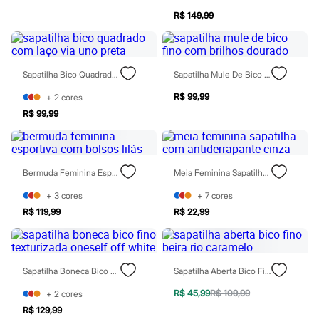
Rasteirinhas
R$ 149,99
Sandálias
Tênis
Diversão
Marcas
Baby Club
Sapatilha Bico Quadrado Com Laço Via Uno Preta
Sapatilha Mule De Bico Fino Com Brilhos Dourado
Fifteen
R$ 99,99
Miss Fifteen
+
2
cores
Palomino
R$ 99,99
Moda íntima
Calcinhas
Cuecas
Meias
Bermuda Feminina Esportiva Com Bolsos Lilás
Meia Feminina Sapatilha Com Antiderrapante Cinza
Pijamas
Moda praia
+
3
cores
+
7
cores
Biquínis e Maiôs
R$ 119,99
R$ 22,99
Blusas de proteção
Sungas
Personagens
Bluey
Disney
Sapatilha Boneca Bico Fino Texturizada Oneself Off White
Sapatilha Aberta Bico Fino Beira Rio Caramelo
Hello Kitty
Homem Aranha
R$ 45,99
R$ 109,99
+
2
cores
Minecraft
R$ 129,99
Naruto