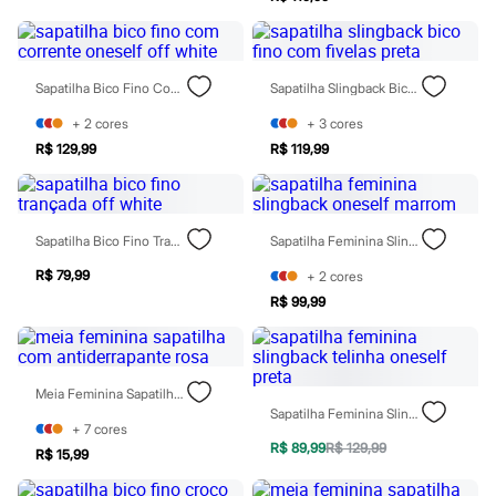
Sawary
Yessica
Moda esportiva
Acessórios
Blusas
Sapatilha Bico Fino Com Corrente Oneself Off White
Sapatilha Slingback Bico Fino Com Fivelas Preta
Calçados
Leggings
+
2
cores
+
3
cores
Shorts e Bermudas
R$ 129,99
R$ 119,99
Tops
Moda íntima
Calcinhas
Cintas e Modeladores
Sapatilha Bico Fino Trançada Off White
Sapatilha Feminina Slingback Oneself Marrom
Meias
Pijamas
R$ 79,99
+
2
cores
Sutiãs e Tops
Moda praia
R$ 99,99
Biquínis
Maiôs
Saídas de praia
Personagens
Meia Feminina Sapatilha Com Antiderrapante Rosa
Plus size
Sapatilha Feminina Slingback Telinha Oneself Preta
Blusas e Camisetas
+
7
cores
Calças
R$ 89,99
R$ 129,99
R$ 15,99
Casacos e Jaquetas
Jeans