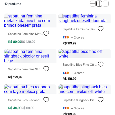
Calças
42
produtos
Casacos e Jaquetas
Jeans
Macacões
Saias
Shorts e Bermudas
Vestidos
Sapatilha Feminina Slingback Oneself Dourada
Acessórios
Sapatilha Feminina Metalizada Bico Fino Com Brilhos Oneself Prata
Bolsas
+
2
cores
Bonés e Chapéus
R$ 89,99
R$ 129,99
R$ 119,99
Bijoux
Cintos
Óculos
Relógios
Sapatilha Bico Fino Off White
Calçados
Sapatilha Feminina Slingback Bicolor Oneself Bege
Botas
+
3
cores
Chinelos
R$ 129,99
Rasteirinhas
R$ 119,99
Sandálias
Sapatilhas
Tênis
Marcas
Sapatilha Bico Redondo Com Laço Moleca Preta
Sapatilha Slingback Bico Fino Com Fivelas Off White
City
Clock House
R$ 49,99
R$ 69,99
+
3
cores
Mindset
R$ 119,99