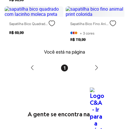
Blush
Corretivo
Gloss
Pó facial
Sapatilha Bico Quadrado Com Lacinho Moleca Preta
Sapatilha Bico Fino Animal Print Colorida
Sombras
Al Wataniah
R$ 69,99
+
3
cores
Banderas
R$ 119,99
Beleza C&A
Boca Rosa
Bruna Tavares
Você está na página
Carolina Herrera
Ciclo
Fran by Franciny Ehlke
1
Jean Paul Gaultier
Lancôme
Mari Maria
Mascavo
Niina Secrets
Océane
Payot
Rabanne
A gente se encontra na
Real Techniques
Vizzela
Vult