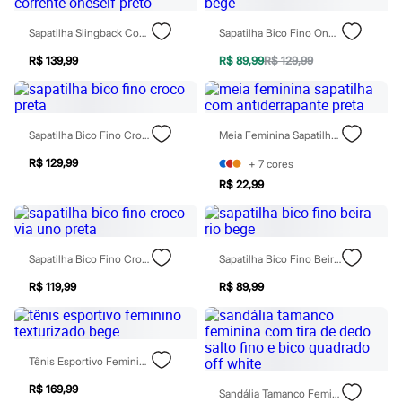
Todos os produtos
Infantil
Sapatilha Slingback Com Corrente Oneself Preto
Sapatilha Bico Fino Oneself Bege
Em alta
Arrumadinho para os meninos
R$ 139,99
R$ 89,99
R$ 129,99
Romântico para as meninas
Inverno
Novidades
Roupas menina
Sapatilha Bico Fino Croco Preta
Meia Feminina Sapatilha Com Antiderrapante Preta
0 a 24 meses
1 a 5 anos
R$ 129,99
+
7
cores
4 a 12 anos
R$ 22,99
10 a 16 anos
Roupas menino
0 a 24 meses
1 a 5 anos
4 a 12 anos
Sapatilha Bico Fino Croco Via Uno Preta
Sapatilha Bico Fino Beira Rio Bege
10 a 16 anos
Acessórios
R$ 119,99
R$ 89,99
Recém-nascido
Bolsas e Mochilas
Chapéus
Calçados
Tênis Esportivo Feminino Texturizado Bege
Botas
Chinelos
R$ 169,99
Sandália Tamanco Feminina Com Tira De Dedo Salto Fino E Bico Quadrado Off White
Pantufas