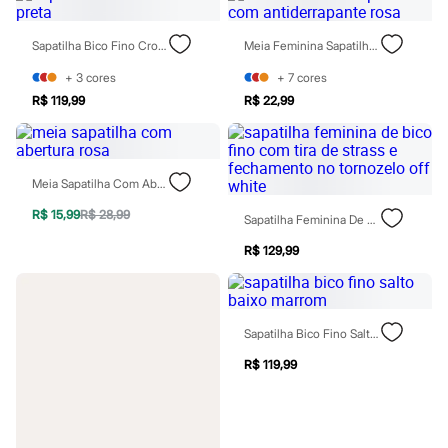
Moda esportiva
Shorts e Saias
Vestidos
Sapatilha Bico Fino Croco Preta
Meia Feminina Sapatilha Com Antiderrapante Rosa
Masculino
Em alta
+
3
cores
+
7
cores
Dia dos Pais
R$ 119,99
R$ 22,99
Inverno
Novidades
Roupas
Bermudas
Meia Sapatilha Com Abertura Rosa
Camisas
Calças
R$ 15,99
R$ 28,99
Sapatilha Feminina De Bico Fino Com Tira De Strass E Fechamento No Tornozelo Off White
Camisetas e Regatas
Casacos e Jaquetas
R$ 129,99
Jeans
Polos
Acessórios
Bolsas e Mochilas
Chapéus e Bonés
Sapatilha Bico Fino Salto Baixo Marrom
Cintos
Carteiras
R$ 119,99
Óculos
Relógios
Calçados
Botas