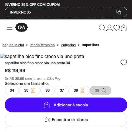
INVERNO 35% OFF COM CUPOM
INVERNO35
Ofertas
Compre por Departamento
Feminino
Masculino
página inicial
moda feminina
calçados
sapatilhas
>
>
>
Infantil
Calçados
Mindse7
sapatilha bico fino croco via uno preta 34
Plus Size
Até 20% off
R$ 119,99
Até 40% off
3
x
R$ 39,99
sem juros no
C&A Pay
Até 60% off
Selecione um
tamanho
:
A partir de 60% off
Feminino
34
35
36
37
38
39
Em alta
Inverno
Adicionar à sacola
Alfaiataria
Novidades
Roupas
Encontrar similares
Blusas e Camisetas
Básicos