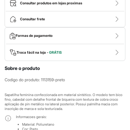
Calças
Consultar produtos em lojas proximas
Casacos e Jaquetas
Jeans
Macacões
Consultar frete
Saias
Shorts e Bermudas
Vestidos
Formas de pagamento
Acessórios
Bolsas
Bonés e Chapéus
Bijoux
Troca fácil na loja -
GRÁTIS
Cintos
Óculos
Sobre o produto
Relógios
Calçados
Botas
Codigo do produto
:
1113159-preto
Chinelos
Rasteirinhas
Sandálias
Sapatilha feminina confeccionada em material sintético. O modelo tem bico
Sapatilhas
fino, cabedal com detalhe frontal de biqueira com textura de cobra croco
aplicação de pin metálico na lateral posterior. Possui palmilha macia com
Tênis
inscrição de marca e sola texturizada.
Marcas
City
Informacoes gerais:
Clock House
Material
:
Poliuretano
Mindset
Cor
:
Preto