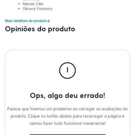
Sawary
Marcas
:
C&A
Yessica
Gênero
:
Feminino
Moda esportiva
Acessórios
↓
Mais detalhes do produto
Blusas
Opiniões do produto
Calçados
Leggings
Shorts e Bermudas
Tops
Moda íntima
Calcinhas
Cintas e Modeladores
Meias
Pijamas
Sutiãs e Tops
Moda praia
Biquínis
Maiôs
Ops, algo deu errado!
Saídas de praia
Personagens
Parece que tivemos um problema ao carregar as avaliações do
Plus size
Blusas e Camisetas
produto. Clique no botão abaixo para recarregar a página e
Calças
vamos fazer tudo funcionar novamente!
Casacos e Jaquetas
Jeans