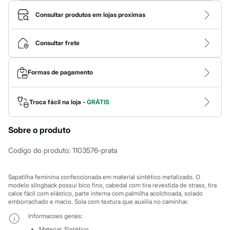
Roupas
Blusas e Camisetas
Consultar produtos em lojas proximas
Básicos
Calças
Casacos e Jaquetas
Consultar frete
Jeans
Macacões
Saias
Formas de pagamento
Shorts e Bermudas
Vestidos
Acessórios
Bolsas
Troca fácil na loja -
GRÁTIS
Bonés e Chapéus
Bijoux
Sobre o produto
Cintos
Óculos
Relógios
Codigo do produto
:
1103576-prata
Calçados
Botas
Chinelos
Sapatilha feminina confeccionada em material sintético metalizado. O
Rasteirinhas
modelo slingback possui bico fino, cabedal com tira revestida de strass, tira
calce fácil com elástico, parte interna com palmilha acolchoada, solado
Sandálias
emborrachado e macio. Sola com textura que auxilia no caminhar.
Sapatilhas
Tênis
Informacoes gerais:
Marcas
Material
:
Sintético