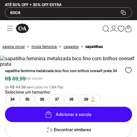
ATÉ 50% OFF + 30% OFF EXTRA
8DO8
Ofertas
Compre por Departamento
Feminino
Masculino
página inicial
moda feminina
calçados
sapatilhas
>
>
>
Infantil
Calçados
Plus Size
2 calçados por R$189
sapatilha feminina metalizada bico fino com brilhos oneself prata 34
2 peças por R$199
3 lingeries por R$99
R$ 89,99
R$ 129,99
3 itens de beleza por R$129
2
x
R$ 44,99
sem juros no
C&A Pay
Até 20% off
Selecione um
tamanho
:
Até 40% off
Até 60% off
34
35
36
37
38
39
A partir de 60% off
Feminino
Adicionar à sacola
Em alta
Inverno
Alfaiataria
Encontrar similares
Novidades