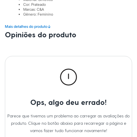
City
Cor
:
Prateado
Clock House
Marcas
:
C&A
Mindset
Gênero
:
Feminino
Sawary
Yessica
↓
Mais detalhes do produto
Moda esportiva
Opiniões do produto
Acessórios
Blusas
Calçados
Leggings
Shorts e Bermudas
Tops
Moda íntima
Calcinhas
Cintas e Modeladores
Meias
Pijamas
Sutiãs e Tops
Moda praia
Ops, algo deu errado!
Biquínis
Maiôs
Parece que tivemos um problema ao carregar as avaliações do
Saídas de praia
Personagens
produto. Clique no botão abaixo para recarregar a página e
Plus size
vamos fazer tudo funcionar novamente!
Blusas e Camisetas