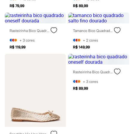
Blush
R$ 79,99
R$ 89,99
Corretivo
Gloss
Pó facial
Sombras
Rasteirinha Bico Quadrado Oneself Dourada
Tamanco Bico Quadrado Salto Fino Dourado
Al Wataniah
Banderas
+
3
cores
+
2
cores
Beleza C&A
R$ 119,99
R$ 149,99
Boca Rosa
Bruna Tavares
Carolina Herrera
Ciclo
Fran by Franciny Ehlke
Rasteirinha Bico Quadrado Oneself Dourada
Jean Paul Gaultier
Lancôme
+
3
cores
Mari Maria
R$ 89,99
Mascavo
Niina Secrets
Océane
Payot
Rabanne
Real Techniques
Vizzela
Vult