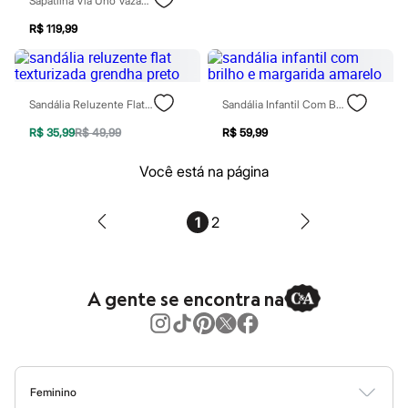
Perfumes
Sapatilha Via Uno Vazada Com Laço Dourada
Perfumes femininos
R$ 119,99
Perfumes infantis
Perfumes masculinos
Todos os produtos
Mindse7
Novidades
Sandália Reluzente Flat Texturizada Grendha Preto
Sandália Infantil Com Brilho E Margarida Amarelo
Blusas
Calças
R$ 35,99
R$ 49,99
R$ 59,99
Casacos e Jaquetas
Jeans
Você está na página
Saias
Shorts e Bermudas
T-shirt
1
2
Vestidos
Acessórios
Alfaiataria
Calçados
Guarda-roupa
A gente se encontra na
Moda esportiva
Plus size
Special Basics
Calçados
Novidades
Feminino
Feminino