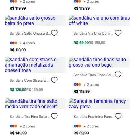
Moda esportiva
+
2
cores
+
2
cores
Shorts e Saias
R$ 119,99
R$ 119,99
Vestidos
Masculino
Em alta
Dia dos Pais
Sandália Salto Grosso Beira Rio Preta
Sandália Via Uno Com Tiras Off White
Inverno
Novidades
R$ 69,99
R$ 159,99
+
4
cores
Roupas
R$ 119,99
Bermudas
Camisas
Calças
Camisetas e Regatas
Casacos e Jaquetas
Sandália Tiras Finas Salto Grosso Via Uno Bege
Jeans
Sandália Com Strass E Amarração Metalizada Oneself Rosa
Polos
+
2
cores
Acessórios
R$ 129,99
R$ 159,99
R$ 119,99
Bolsas e Mochilas
Chapéus e Bonés
Cintos
Carteiras
Óculos
Sandália Tira Fina Salto Médio Vernizada Oneself
Sandália Feminina Fancy Zaxy Preta
Relógios
Calçados
+
2
cores
+
2
cores
Botas
R$ 149,99
R$ 69,99