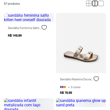
Calças
57
produtos
Casacos e Jaquetas
Jeans
Macacões
Saias
Shorts e Bermudas
Vestidos
Sandália Feminina Salto Kitten Heel Oneself Dourada
Acessórios
Bolsas
R$ 149,99
Bonés e Chapéus
Bijoux
Cintos
Óculos
Relógios
Calçados
Botas
Chinelos
Rasteirinhas
Sandália Rasteira Dourada
Sandálias
Sapatilhas
+
3
cores
Tênis
R$ 79,99
Marcas
City
Clock House
Mindset