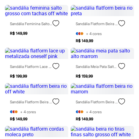
Chinelos
Sapatos
Sandálias e Papetes
Tênis
Sandália Feminina Salto Grosso Com Tachas Off White
Sandália Flatform Beira Rio Preta
Moda esportiva
Acessórios
R$ 149,99
+
4
cores
Bermudas
R$ 149,99
Camisetas
Calças
Calçados
Regatas
Moda íntima
Sandália Flatform Lace Up Metalizada Oneself Pink
Sandália Meia Pata Salto Alto Marrom
Cuecas
Meias
R$ 199,99
R$ 159,99
Pijamas
Moda praia
Personagens
Plus size
Sandália Flatform Beira Rio Off White
Sandália Flatform Beira Rio Marrom
Blusas e Camisetas
Calças
+
4
cores
+
4
cores
Camisas
R$ 149,99
R$ 149,99
Casacos e Jaquetas
Jeans
Moda esportiva
Shorts e Bermudas