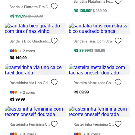
Sandália Plataforma Feminina Oneself Marrom
Patrulha Canina
Sandália Flatform Tira Grossa Animal Print Mindset Preta
Sonic
R$ 139,99
R$ 189,99
Stitch
R$ 159,99
R$ 189,99
Beleza
Kits
Perfumes árabes
Novidades
Sandália Bico Quadrado Com Tiras Finas Vinho
Sandália Tiras Com Strass Bico Quadrado Branca
Cabelos
Condicionador
R$ 89,99
R$ 159,99
+
2
cores
Escovas e Pentes
R$ 149,99
Finalizadores
Shampoo
Tratamento
Cuidados com o corpo
Hidratante
Rasteirinha Via Uno Calce Fácil Dourada
Rasteira Metalizada Com Tachas Oneself Dourado
Protetor solar
Tratamento
R$ 89,99
+
2
cores
Cuidados com o rosto
R$ 99,99
Esfoliante
Hidratante
Protetor solar
Tônicos
Maquiagens
Rasteirinha Feminina Com Recorte Oneself Dourada
Rasteirinha Feminina Com Recorte Oneself Dourada
Base
Batom
+
10
cores
+
10
cores