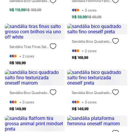
Sandália Bico Quadrado Com Brilhos Oneself Branca
Sandália Feminina Fancy Zaxy Off White
Rasteirinhas
Sandálias
R$ 119,99
R$ 159,99
+
2
cores
Tênis
R$ 59,99
R$ 69,99
Diversão
Marcas
Baby Club
Fifteen
Miss Fifteen
Sandália Bico Quadrado Salto Fino Oneself Preta
Palomino
Sandália Tiras Finas Salto Grosso Com Brilhos Via Uno Off White
Moda íntima
+
2
cores
Calcinhas
+
2
cores
R$ 169,99
Cuecas
R$ 169,99
Meias
Pijamas
Moda praia
Biquínis e Maiôs
Blusas de proteção
Sandália Bico Quadrado Salto Fino Texturizada Oneself Marrom
Sandália Bico Quadrado Salto Fino Texturizada Oneself Preta
Sungas
Personagens
+
3
cores
+
3
cores
Bluey
R$ 149,99
R$ 149,99
Disney
Hello Kitty
Homem Aranha
Minecraft
Naruto