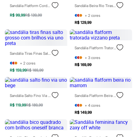
Todos os produtos
Sandália Flatform Cordas Moleca Preto
Sandália Beira Rio Tiras Finas Salto Grosso Off White
Infantil
Em alta
R$ 99,99
R$ 139,99
+
2
cores
Arrumadinho para os meninos
R$ 129,99
Romântico para as meninas
Inverno
Novidades
Roupas menina
0 a 24 meses
Sandália Flatform Tratorada Vizzano Preta
1 a 5 anos
Sandália Tiras Finas Salto Grosso Com Brilhos Via Uno Preta
4 a 12 anos
+
3
cores
10 a 16 anos
+
2
cores
R$ 169,99
Roupas menino
R$ 159,99
R$ 169,99
0 a 24 meses
1 a 5 anos
4 a 12 anos
10 a 16 anos
Sandália Salto Fino Via Uno Bege
Sandália Flatform Beira Rio Marrom
Acessórios
Recém-nascido
R$ 119,99
R$ 189,99
+
4
cores
Bolsas e Mochilas
R$ 149,99
Chapéus
Calçados
Botas
Chinelos
Pantufas