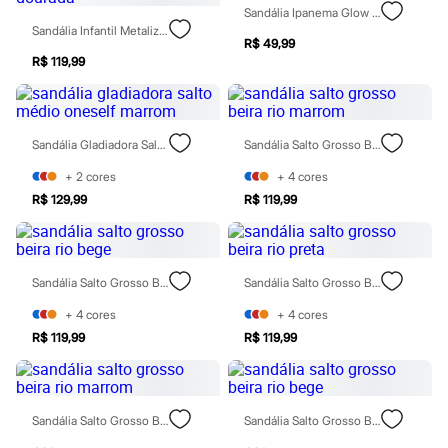
Sawary
Sandália Ipanema Glow Up Sand Preta
Yessica
Sandália Infantil Metalizada Com Laço Dourada
Moda esportiva
R$ 49,99
Acessórios
R$ 119,99
Blusas
Calçados
Leggings
Shorts e Bermudas
Sandália Gladiadora Salto Médio Oneself Marrom
Sandália Salto Grosso Beira Rio Marrom
Tops
Moda íntima
+
2
cores
+
4
cores
Calcinhas
R$ 129,99
R$ 119,99
Cintas e Modeladores
Meias
Pijamas
Sutiãs e Tops
Moda praia
Sandália Salto Grosso Beira Rio Bege
Sandália Salto Grosso Beira Rio Preta
Biquínis
Maiôs
+
4
cores
+
4
cores
Saídas de praia
R$ 119,99
R$ 119,99
Personagens
Plus size
Blusas e Camisetas
Calças
Casacos e Jaquetas
Sandália Salto Grosso Beira Rio Marrom
Sandália Salto Grosso Beira Rio Bege
Jeans