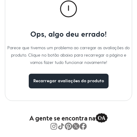
Moda esportiva
Marcas
:
Zaxy
Shorts e Saias
Tipo
:
Sandália
Vestidos
Gênero
:
Feminino
Masculino
Em alta
Dia dos Pais
Ops, algo deu errado!
Inverno
Novidades
Roupas
Parece que tivemos um problema ao carregar as avaliações do
Bermudas
produto. Clique no botão abaixo para recarregar a página e
Camisas
Calças
vamos fazer tudo funcionar novamente!
Camisetas e Regatas
Casacos e Jaquetas
Jeans
Recarregar avaliações do produto
Polos
Acessórios
Bolsas e Mochilas
Chapéus e Bonés
Cintos
Carteiras
A gente se encontra na
Óculos
Relógios
Calçados
Botas