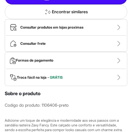
Calças
Casacos e Jaquetas
Jeans
Encontrar similares
Macacões
Saias
Shorts e Bermudas
Consultar produtos em lojas proximas
Vestidos
Acessórios
Bolsas
Consultar frete
Bonés e Chapéus
Bijoux
Cintos
Formas de pagamento
Óculos
Relógios
Calçados
Troca fácil na loja -
GRÁTIS
Botas
Chinelos
Rasteirinhas
Sobre o produto
Sandálias
Sapatilhas
Codigo do produto
:
1106406-preto
Tênis
Marcas
City
Adicione um toque de elegância e modernidade aos seus passos com a
Clock House
sandália rasteira Zaxy Fancy. Este calçado une conforto e versatilidade,
Mindset
sendo a escolha perfeita para compor looks casuais com um charme extra.