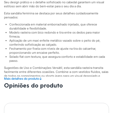
Sawary
Seu design prático e o detalhe sofisticado no cabedal garantem um visual
Yessica
estiloso sem abrir mão do bem-estar para o seu dia a dia.
Moda esportiva
Esta sandália feminina se destaca por seus detalhes cuidadosamente
Acessórios
pensados:
Blusas
Calçados
Confeccionada em material emborrachado injetado, que oferece
Leggings
durabilidade e flexibilidade.
Shorts e Bermudas
Modelo rasteira com bico redondo e tira entre os dedos para maior
firmeza.
Tops
Aplicação de um maxi enfeite metálico vazado sobre o peito do pé,
Moda íntima
conferindo sofisticação ao calçado.
Calcinhas
Fechamento por fivela com níveis de ajuste na tira do calcanhar,
Cintas e Modeladores
proporcionando um encaixe perfeito.
Meias
Solado flat com textura, que assegura conforto e estabilidade em cada
Pijamas
passo.
Sutiãs e Tops
Sugestões de Uso e Combinações Versátil, esta sandália rasteira transita
Moda praia
facilmente entre diferentes ocasiões. Combine-a com vestidos fluidos, saias
Biquínis
de todos os comprimentos ou shorts jeans para um visual despojado e
Maiôs
↓
Mais detalhes do produto
fresco. Para um look mais arrumado, aposte em calças de alfaiataria ou
Saídas de praia
Opiniões do produto
pantacourts. É o calçado ideal para passeios, encontros com amigos ou para
Personagens
dar um toque final de estilo à sua produção diária.
Plus size
A gente se encontra na C&A! ❤
Blusas e Camisetas
Calças
Informacoes gerais:
Casacos e Jaquetas
Material
:
Borracha
Jeans
Cor
:
Preto