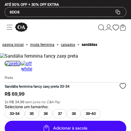
ATÉ 50% OFF + 30% OFF EXTRA
8DO8
Ofertas
Compre por Departamento
Feminino
Masculino
página inicial
moda feminina
calçados
sandálias
>
>
>
Infantil
Calçados
Mindse7
Plus Size
Até 20% off
Até 40% off
Preto
Até 60% off
A partir de 60% off
Sandália feminina fancy zaxy preta 33-34
Feminino
R$ 69,99
Em alta
Inverno
2
x
R$ 34,99
sem juros no
C&A Pay
Alfaiataria
Selecione um
tamanho
:
Novidades
33-34
35
36
37
38
39-40
Roupas
Blusas e Camisetas
Básicos
Adicionar à sacola