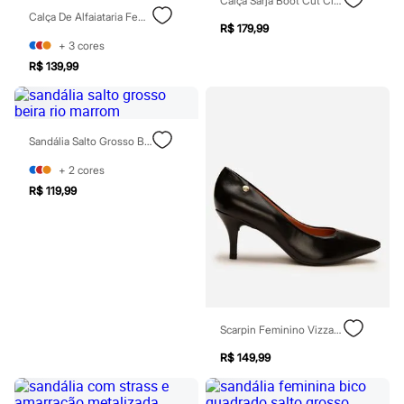
Perfumes
Calça Sarja Boot Cut Cintura Alta Vinho
Perfumes femininos
Calça De Alfaiataria Feminina Cós Elástico Com Pregas Xadrez Vinho
R$ 179,99
Perfumes infantis
+
3
cores
Perfumes masculinos
Todos os produtos
R$ 139,99
Mindse7
Novidades
Blusas
Calças
Sandália Salto Grosso Beira Rio Marrom
Casacos e Jaquetas
Jeans
+
2
cores
Saias
R$ 119,99
Shorts e Bermudas
T-shirt
Vestidos
Acessórios
Alfaiataria
Calçados
Guarda-roupa
Moda esportiva
Plus size
Scarpin Feminino Vizzano Bico Fino Salto Médio Preto
Special Basics
Calçados
R$ 149,99
Novidades
Feminino