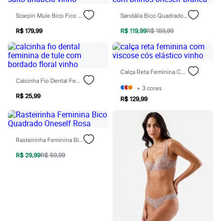
Rasteirinhas
Sandálias
Scarpin Mule Bico Fico Salto Anabela Vinho
Sandália Bico Quadrado Com Brilhos Oneself Branca
Tênis
R$ 179,99
R$ 119,99
R$ 159,99
Diversão
Marcas
Baby Club
Fifteen
Miss Fifteen
Calça Reta Feminina Com Viscose Cós Elástico Vinho
Palomino
Calcinha Fio Dental Feminina De Tule Com Bordado Floral Vinho
Moda íntima
+
3
cores
Calcinhas
R$ 25,99
R$ 129,99
Cuecas
Meias
Pijamas
Moda praia
Biquínis e Maiôs
Rasteirinha Feminina Bico Quadrado Oneself Rosa
Blusas de proteção
R$ 29,99
R$ 59,99
Sungas
Personagens
Bluey
Disney
Hello Kitty
Homem Aranha
Minecraft
Naruto