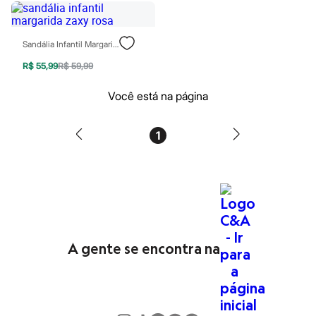
Babuche
Botas
Chinelos
Pantufas
Sandália Infantil Margarida Zaxy Rosa
Sandálias
Tênis
R$ 55,99
R$ 59,99
Marcas
Beira Rio
Você está na página
Cartago
Grendene
Havaianas
1
Ipanema
Moleca
Oneself
Redley
Rider
Via Uno
Vizzano
Zaxy
Esportivo
A gente se encontra na
Novidades
Calças
Casacos e Jaquetas
Casacos e Jaquetas
Plus size