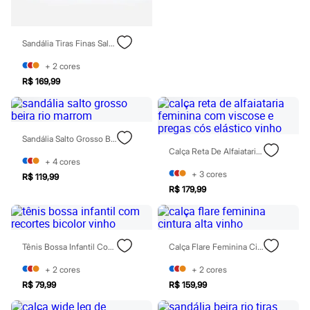
Moda esportiva
Shorts e Saias
Vestidos
Masculino
Sandália Tiras Finas Salto Grosso Com Brilhos Via Uno Off White
Em alta
Dia dos Pais
+
2
cores
Inverno
R$ 169,99
Novidades
Roupas
Bermudas
Camisas
Sandália Salto Grosso Beira Rio Marrom
Calças
Calça Reta De Alfaiataria Feminina Com Viscose E Pregas Cós Elástico Vinho
Camisetas e Regatas
+
4
cores
Casacos e Jaquetas
+
3
cores
R$ 119,99
Jeans
R$ 179,99
Polos
Acessórios
Bolsas e Mochilas
Chapéus e Bonés
Cintos
Tênis Bossa Infantil Com Recortes Bicolor Vinho
Calça Flare Feminina Cintura Alta Vinho
Carteiras
Óculos
+
2
cores
+
2
cores
Relógios
R$ 79,99
R$ 159,99
Calçados
Botas