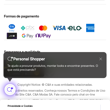
Cupons de desconto
Configuração de cookies
Educação financeira
Nossas lojas plus size
Cartão presente
Minha privacidade
Sustentabilidade
Sobre o cartão presente
Central de ética
Formas de pagamento
Segurança e qualidade
Personal Shopper
Te ajudo a procurar produtos, montar looks e encontrar presentes. O
que está precisando?
Copyright Notice: © C&A e suas entidades relacionadas.
Todos os direitos reservados. Conheça nossos Termos e Condições de Uso
do Site C&A. C&A Modas SA. Fale conosco pelo chat on-line
Alameda Araguaia, 1222, Alphaville - Barueri - SP Cep: 06455-000 CNPJ
45.242.914/0001-05
Privacidade e Cookies