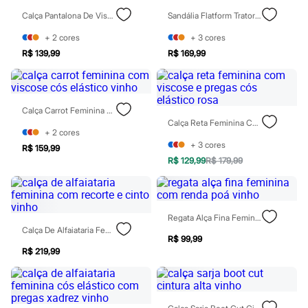
Blush
Calça Pantalona De Viscose Feminina Vinho
Sandália Flatform Tratorada Vizzano Preta
Corretivo
Gloss
+
2
cores
+
3
cores
Pó facial
R$ 139,99
R$ 169,99
Sombras
Al Wataniah
Banderas
Beleza C&A
Boca Rosa
Calça Carrot Feminina Com Viscose Cós Elástico Vinho
Bruna Tavares
Calça Reta Feminina Com Viscose E Pregas Cós Elástico Rosa
+
2
cores
Carolina Herrera
+
3
cores
Ciclo
R$ 159,99
Fran by Franciny Ehlke
R$ 129,99
R$ 179,99
Jean Paul Gaultier
Lancôme
Mari Maria
Mascavo
Regata Alça Fina Feminina Com Renda Poá Vinho
Niina Secrets
Calça De Alfaiataria Feminina Com Recorte E Cinto Vinho
Océane
R$ 99,99
Payot
R$ 219,99
Rabanne
Real Techniques
Vizzela
Vult