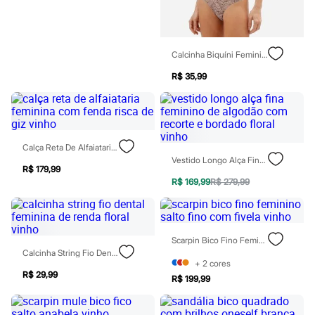
Todos os produtos
Infantil
Em alta
Arrumadinho para os meninos
Calcinha Biquíni Feminina De Renda Floral Rosa
Romântico para as meninas
Inverno
R$ 35,99
Novidades
Roupas menina
0 a 24 meses
1 a 5 anos
4 a 12 anos
10 a 16 anos
Calça Reta De Alfaiataria Feminina Com Fenda Risca De Giz Vinho
Roupas menino
Vestido Longo Alça Fina Feminino De Algodão Com Recorte E Bordado Floral Vinho
R$ 179,99
0 a 24 meses
R$ 169,99
R$ 279,99
1 a 5 anos
4 a 12 anos
10 a 16 anos
Acessórios
Recém-nascido
Scarpin Bico Fino Feminino Salto Fino Com Fivela Vinho
Bolsas e Mochilas
Calcinha String Fio Dental Feminina De Renda Floral Vinho
Chapéus
+
2
cores
Calçados
R$ 29,99
R$ 199,99
Botas
Chinelos
Pantufas