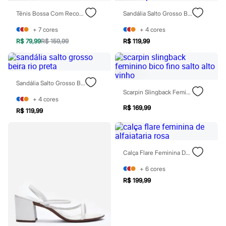
Sawary
Yessica
Tênis Bossa Com Recortes Bicolor Vinho
Sandália Salto Grosso Beira Rio Preta
Moda esportiva
Acessórios
+
7
cores
+
4
cores
Blusas
R$ 79,99
R$ 159,99
R$ 119,99
Calçados
Leggings
Shorts e Bermudas
Tops
Moda íntima
Sandália Salto Grosso Beira Rio Preta
Calcinhas
Scarpin Slingback Feminino Bico Fino Salto Alto Vinho
+
4
cores
Cintas e Modeladores
R$ 169,99
Meias
R$ 119,99
Pijamas
Sutiãs e Tops
Moda praia
Biquínis
Calça Flare Feminina De Alfaiataria Rosa
Maiôs
Saídas de praia
+
6
cores
Personagens
R$ 199,99
Plus size
Blusas e Camisetas
Calças
Casacos e Jaquetas
Jeans