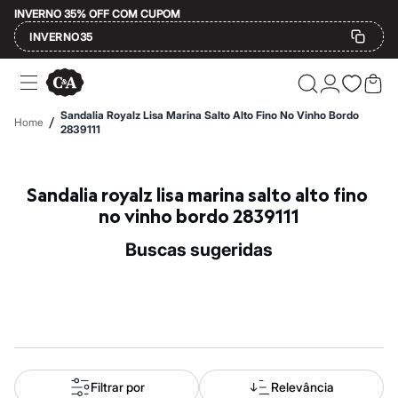
INVERNO 35% OFF COM CUPOM
INVERNO35
Ofertas
Compre por Departamento
Feminino
Sandalia Royalz Lisa Marina Salto Alto Fino No Vinho Bordo
/
Home
Masculino
2839111
Infantil
Calçados
Mindse7
Sandalia royalz lisa marina salto alto fino 
Plus Size
Até 20% off
no vinho bordo 2839111
Até 40% off
Até 60% off
buscas sugeridas
A partir de 60% off
Feminino
Em alta
Inverno
Alfaiataria
Novidades
Roupas
Blusas e Camisetas
Básicos
Filtrar por
Relevância