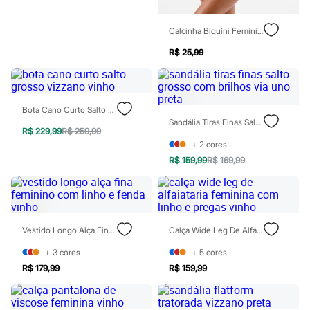
Patrulha Canina
Sonic
Calcinha Biquíni Feminina Com Renda Floral Rosa
Stitch
Beleza
R$ 25,99
Kits
Perfumes árabes
Novidades
Cabelos
Condicionador
Bota Cano Curto Salto Grosso Vizzano Vinho
Escovas e Pentes
Sandália Tiras Finas Salto Grosso Com Brilhos Via Uno Preta
R$ 229,99
R$ 259,99
Finalizadores
+
2
cores
Shampoo
Tratamento
R$ 159,99
R$ 169,99
Cuidados com o corpo
Hidratante
Protetor solar
Tratamento
Cuidados com o rosto
Vestido Longo Alça Fina Feminino Com Linho E Fenda Vinho
Calça Wide Leg De Alfaiataria Feminina Com Linho E Pregas Vinho
Esfoliante
Hidratante
+
3
cores
+
5
cores
Protetor solar
R$ 179,99
R$ 159,99
Tônicos
Maquiagens
Base
Batom