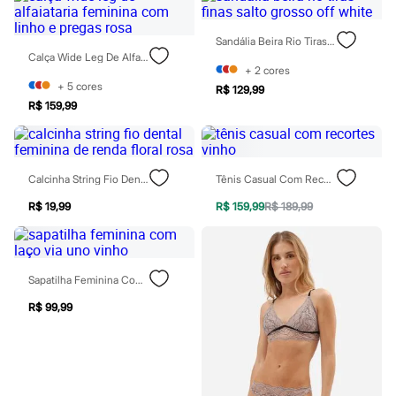
Chinelos
Sapatos
Sandálias e Papetes
Sandália Beira Rio Tiras Finas Salto Grosso Off White
Tênis
Calça Wide Leg De Alfaiataria Feminina Com Linho E Pregas Rosa
Moda esportiva
+
2
cores
Acessórios
+
5
cores
R$ 129,99
Bermudas
R$ 159,99
Camisetas
Calças
Calçados
Regatas
Calcinha String Fio Dental Feminina De Renda Floral Rosa
Tênis Casual Com Recortes Vinho
Moda íntima
Cuecas
R$ 19,99
R$ 159,99
R$ 189,99
Meias
Pijamas
Moda praia
Personagens
Plus size
Sapatilha Feminina Com Laço Via Uno Vinho
Blusas e Camisetas
R$ 99,99
Calças
Camisas
Casacos e Jaquetas
Jeans
Moda esportiva
Shorts e Bermudas