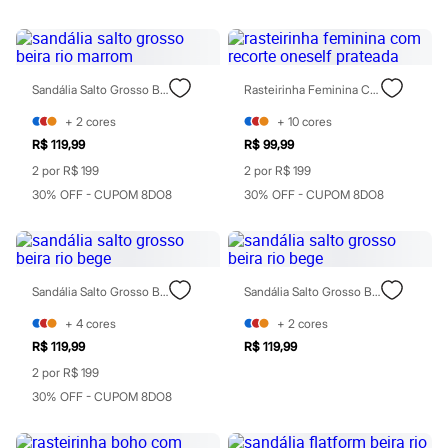
Maquiagens
Base
Batom
Blush
Corretivo
Sandália Salto Grosso Beira Rio Marrom
Rasteirinha Feminina Com Recorte Oneself Prateada
Gloss
+
2
cores
+
10
cores
Pó facial
Sombras
R$ 119,99
R$ 99,99
Al Wataniah
2 por R$ 199
2 por R$ 199
Banderas
Beleza C&A
30% OFF - CUPOM 8DO8
30% OFF - CUPOM 8DO8
Boca Rosa
Bruna Tavares
Carolina Herrera
Ciclo
Fran by Franciny Ehlke
Sandália Salto Grosso Beira Rio Bege
Sandália Salto Grosso Beira Rio Bege
Jean Paul Gaultier
Lancôme
+
4
cores
+
2
cores
Mari Maria
R$ 119,99
R$ 119,99
Mascavo
2 por R$ 199
Niina Secrets
Océane
30% OFF - CUPOM 8DO8
Payot
Rabanne