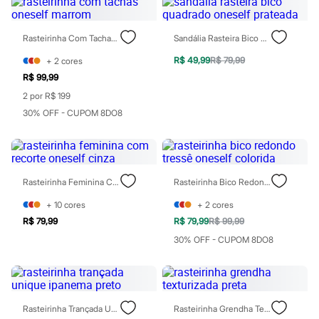
Relógios
Calçados
Botas
Rasteirinha Com Tachas Oneself Marrom
Sandália Rasteira Bico Quadrado Oneself Prateada
Chinelos
Sapatos
R$ 49,99
R$ 79,99
+
2
cores
Sandálias e Papetes
R$ 99,99
Tênis
Moda esportiva
2 por R$ 199
Acessórios
30% OFF - CUPOM 8DO8
Bermudas
Camisetas
Calças
Calçados
Regatas
Rasteirinha Feminina Com Recorte Oneself Cinza
Rasteirinha Bico Redondo Tressê Oneself Colorida
Moda íntima
Cuecas
+
10
cores
+
2
cores
Meias
R$ 79,99
R$ 79,99
R$ 99,99
Pijamas
Moda praia
30% OFF - CUPOM 8DO8
Personagens
Plus size
Blusas e Camisetas
Calças
Camisas
Rasteirinha Trançada Unique Ipanema Preto
Rasteirinha Grendha Texturizada Preta
Casacos e Jaquetas