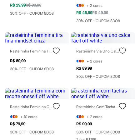
Jeans
R$ 29,99
R$ 39,99
+
2
cores
Moda esportiva
R$ 45,99
R$ 49,99
30% OFF - CUPOM 8DO8
Shorts e Bermudas
Todos os produtos
30% OFF - CUPOM 8DO8
Infantil
Em alta
Arrumadinho para os meninos
Romântico para as meninas
Inverno
Rasteirinha Feminina Tira Fina Mindset Cinza
Rasteirinha Via Uno Calce Fácil Off White
Novidades
Roupas menina
R$ 89,99
+
2
cores
0 a 24 meses
R$ 89,99
30% OFF - CUPOM 8DO8
1 a 5 anos
4 a 12 anos
30% OFF - CUPOM 8DO8
10 a 16 anos
Roupas menino
0 a 24 meses
1 a 5 anos
4 a 12 anos
Rasteirinha Feminina Com Recorte Oneself Off White
Rasteirinha Com Tachas Oneself Off White
10 a 16 anos
Acessórios
+
10
cores
+
2
cores
Recém-nascido
R$ 79,99
R$ 99,99
Bolsas e Mochilas
Chapéus
30% OFF - CUPOM 8DO8
30% OFF - CUPOM 8DO8
Calçados
2 por R$189