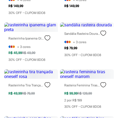
Calças
Casacos e Jaquetas
R$ 149,99
R$ 149,99
Jeans
30% OFF - CUPOM 8DO8
Moda esportiva
Shorts e Saias
Vestidos
Masculino
Sandália Rasteira Dourada
Em alta
Rasteirinha Ipanema Glam Preta
Dia dos Pais
+
3
cores
Inverno
+
3
cores
R$ 79,99
Novidades
R$ 45,99
R$ 49,99
Roupas
30% OFF - CUPOM 8DO8
Bermudas
30% OFF - CUPOM 8DO8
Camisas
Calças
Camisetas e Regatas
Casacos e Jaquetas
Jeans
Rasteirinha Tira Trançada Oneself Rosa
Rasteira Feminina Tiras Oneself Marrom
Polos
Acessórios
R$ 49,99
R$ 79,99
R$ 99,99
R$ 129,99
Bolsas e Mochilas
2 por R$ 199
Chapéus e Bonés
Cintos
30% OFF - CUPOM 8DO8
Carteiras
Óculos