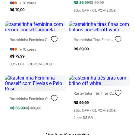
Calçados
R$ 89,99
R$ 99,99
+
10
cores
Novidades
R$ 79,99
30% OFF - CUPOM 8DO8
Feminino
Botas
Chinelos
Pantufas
Rasteirinhas
Sandálias
Rasteirinha Feminina Com Recorte Oneself Amarela
Rasteirinha Tiras Finas Com Brilhos Oneself Off White
Sapatilhas
Sapatos
R$ 89,99
+
10
cores
Scarpin
R$ 79,99
Tamancos
30% OFF - CUPOM 8DO8
Tênis
Masculino
Chinelos
Sandálias
Sapatênis
Sapatos
Rasteirinha Três Tiras Com Brilho Off White
Tênis
Rasteirinha Feminina Oneself Com Fivelas E Pelo Rosê
R$ 99,99
Menina
R$ 55,99
R$ 139,99
Babuche
30% OFF - CUPOM 8DO8
Botas
2 por R$189
Chinelos
Pantufas
Sandálias
Você está na página