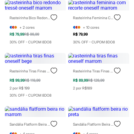
City
Clock House
Mindset
Sawary
Rasteirinha Bico Redondo Tressê Oneself Marrom
Rasteirinha Feminina Com Recorte Oneself Marrom
Yessica
+
2
cores
+
10
cores
Moda esportiva
Acessórios
R$ 79,99
R$ 99,99
R$ 79,99
Blusas
30% OFF - CUPOM 8DO8
30% OFF - CUPOM 8DO8
Calçados
Leggings
Shorts e Bermudas
Tops
Moda íntima
Calcinhas
Rasteirinha Tiras Finas Oneself Bege
Rasteirinha Tiras Finas Oneself Marrom
Cintas e Modeladores
R$ 99,99
R$ 119,99
R$ 89,99
R$ 129,99
Meias
Pijamas
2 por R$ 199
2 por R$189
Sutiãs e Tops
30% OFF - CUPOM 8DO8
Moda praia
Biquínis
Maiôs
Saídas de praia
Personagens
Sandália Flatform Beira Rio Marrom
Sandália Flatform Beira Rio Preta
Plus size
Blusas e Camisetas
+
4
cores
+
4
cores