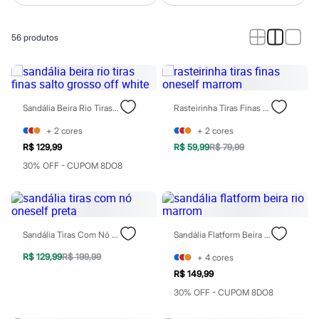
Roupas
Blusas e Camisetas
Básicos
56
produtos
Calças
Casacos e Jaquetas
Jeans
Macacões
Saias
Shorts e Bermudas
Sandália Beira Rio Tiras Finas Salto Grosso Off White
Rasteirinha Tiras Finas Oneself Marrom
Vestidos
Acessórios
+
2
cores
+
2
cores
Bolsas
R$ 129,99
R$ 59,99
R$ 79,99
Bonés e Chapéus
30% OFF - CUPOM 8DO8
Bijoux
Cintos
Óculos
Relógios
Calçados
Botas
Sandália Tiras Com Nó Oneself Preta
Sandália Flatform Beira Rio Marrom
Chinelos
Rasteirinhas
R$ 129,99
R$ 199,99
+
4
cores
Sandálias
R$ 149,99
Sapatilhas
30% OFF - CUPOM 8DO8
Tênis
Marcas