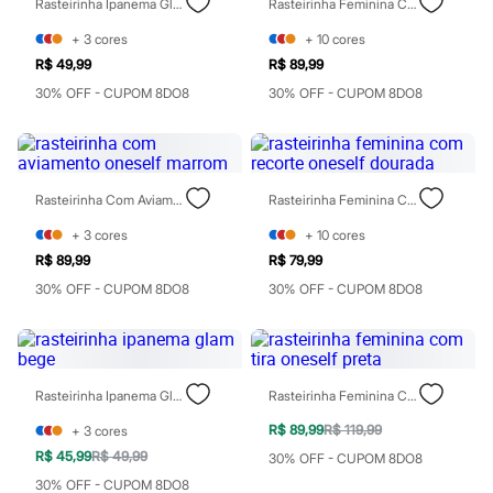
Rasteirinha Ipanema Glam Bege
Rasteirinha Feminina Com Recorte Oneself Dourada
Homem Aranha
Minecraft
+
3
cores
+
10
cores
Naruto
R$ 49,99
R$ 89,99
Patrulha Canina
Sonic
30% OFF - CUPOM 8DO8
30% OFF - CUPOM 8DO8
Stitch
Beleza
Kits
Perfumes árabes
Novidades
Rasteirinha Com Aviamento Oneself Marrom
Rasteirinha Feminina Com Recorte Oneself Dourada
Cabelos
Condicionador
+
3
cores
+
10
cores
Escovas e Pentes
R$ 89,99
R$ 79,99
Finalizadores
30% OFF - CUPOM 8DO8
30% OFF - CUPOM 8DO8
Shampoo
Tratamento
Cuidados com o corpo
Hidratante
Protetor solar
Tratamento
Rasteirinha Ipanema Glam Bege
Rasteirinha Feminina Com Tira Oneself Preta
Cuidados com o rosto
Esfoliante
R$ 89,99
R$ 119,99
+
3
cores
Hidratante
R$ 45,99
R$ 49,99
30% OFF - CUPOM 8DO8
Protetor solar
30% OFF - CUPOM 8DO8
Tônicos