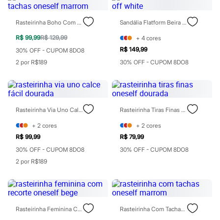
Real Techniques
Vizzela
Vult
Rasteirinha Boho Com Tachas Oneself Marrom
Sandália Flatform Beira Rio Off White
Perfumes
Perfumes femininos
R$ 99,99
R$ 129,99
+
4
cores
Perfumes infantis
R$ 149,99
30% OFF - CUPOM 8DO8
Perfumes masculinos
Todos os produtos
2 por R$189
30% OFF - CUPOM 8DO8
Mindse7
Novidades
Blusas
Calças
Casacos e Jaquetas
Rasteirinha Via Uno Calce Fácil Dourada
Rasteirinha Tiras Finas Oneself Dourada
Jeans
Saias
+
2
cores
+
2
cores
Shorts e Bermudas
R$ 99,99
R$ 79,99
T-shirt
Vestidos
30% OFF - CUPOM 8DO8
30% OFF - CUPOM 8DO8
Acessórios
2 por R$189
Alfaiataria
Calçados
Guarda-roupa
Moda esportiva
Plus size
Rasteirinha Feminina Com Recorte Oneself Bege
Rasteirinha Com Tachas Oneself Marrom
Special Basics