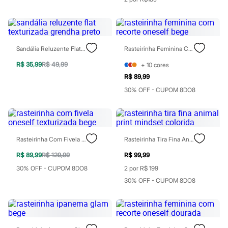
Botas
Chinelos
Pantufas
Rasteirinhas
Sandálias
Sandália Reluzente Flat Texturizada Grendha Preto
Rasteirinha Feminina Com Recorte Oneself Bege
Tênis
Diversão
R$ 35,99
R$ 49,99
+
10
cores
Marcas
R$ 89,99
Baby Club
Fifteen
30% OFF - CUPOM 8DO8
Miss Fifteen
Palomino
Moda íntima
Calcinhas
Cuecas
Rasteirinha Com Fivela Oneself Texturizada Bege
Rasteirinha Tira Fina Animal Print Mindset Colorida
Meias
Pijamas
R$ 89,99
R$ 129,99
R$ 99,99
Moda praia
30% OFF - CUPOM 8DO8
2 por R$ 199
Biquínis e Maiôs
Blusas de proteção
30% OFF - CUPOM 8DO8
Sungas
Personagens
Bluey
Disney
Hello Kitty